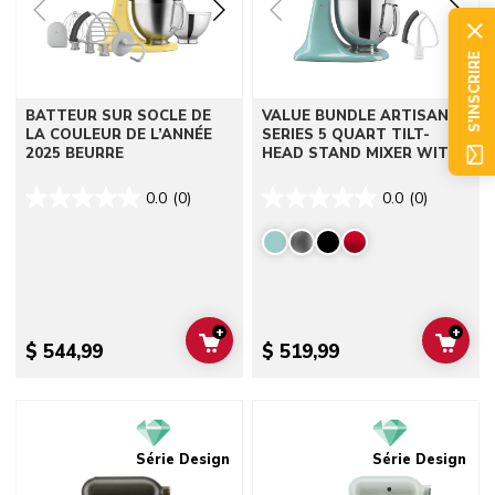
S'INSCRIRE
BATTEUR SUR SOCLE DE
VALUE BUNDLE ARTISAN®
LA COULEUR DE L’ANNÉE
SERIES 5 QUART TILT-
2025 BEURRE
HEAD STAND MIXER WITH
FLEX EDGE BEATER
0.0
(0)
0.0
(0)
+
+
ADD TO CART
ADD 
$ 544,99
$ 519,99
Go to detail page
Go to detail page
Série Design
Série Design