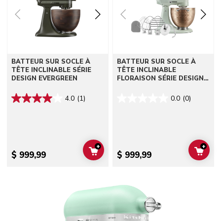
BATTEUR SUR SOCLE À
BATTEUR SUR SOCLE À
TÊTE INCLINABLE SÉRIE
TÊTE INCLINABLE
DESIGN EVERGREEN
FLORAISON SÉRIE DESIGN
2022
4.0
(1)
0.0
(0)
+
+
ADD TO CART
ADD 
$ 999,99
$ 999,99