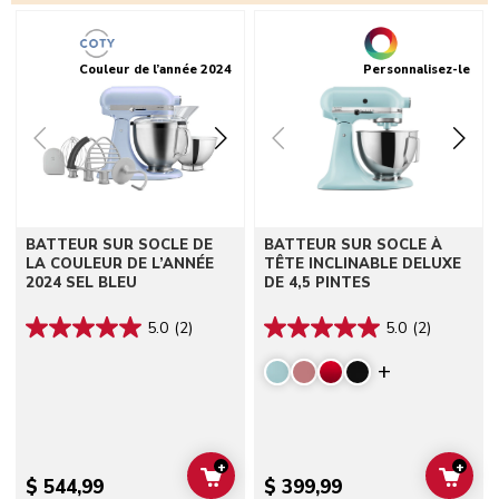
Go to detail page
Go to detail page
Couleur de l’année 2024
Personnalisez-le
BATTEUR SUR SOCLE DE
BATTEUR SUR SOCLE À
LA COULEUR DE L’ANNÉE
TÊTE INCLINABLE DELUXE
2024 SEL BLEU
DE 4,5 PINTES
5.0
(2)
5.0
(2)
Display mor
+
+
ADD TO CART
ADD 
$ 544,99
$ 399,99