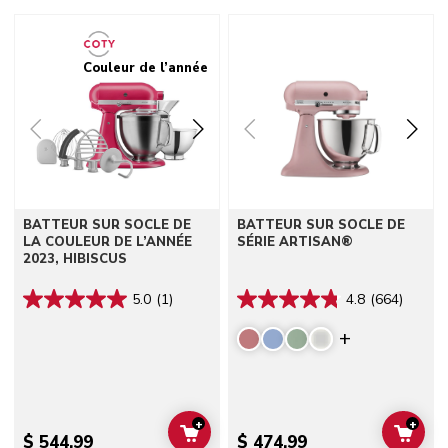
Go to detail page
Go to detail page
Couleur de l’année
BATTEUR SUR SOCLE DE
BATTEUR SUR SOCLE DE
LA COULEUR DE L’ANNÉE
SÉRIE ARTISAN®
2023, HIBISCUS
5.0
(1)
4.8
(664)
Display mor
+
+
ADD TO CART
ADD 
$ 544,99
$ 474,99