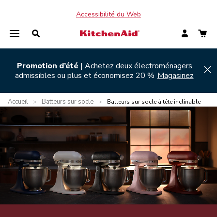
Accessibilité du Web
Promotion d’été
| Achetez deux électroménagers
Hi
admissibles ou plus et économisez 20 %
Magasinez
Accueil
Batteurs sur socle
>
>
Batteurs sur socle à tête inclinable