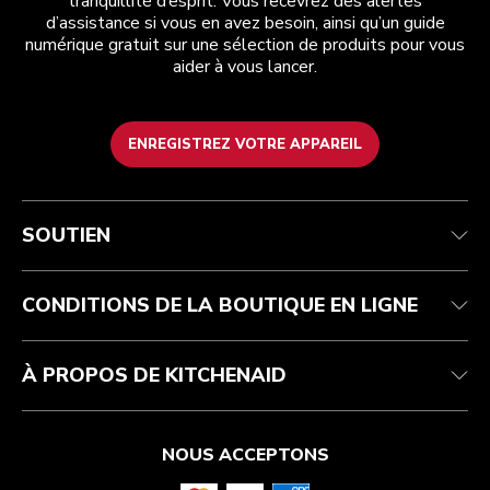
tranquillité d’esprit. Vous recevrez des alertes
d’assistance si vous en avez besoin, ainsi qu’un guide
numérique gratuit sur une sélection de produits pour vous
aider à vous lancer.
ENREGISTREZ VOTRE APPAREIL
Service après-vente
Conditions d’utilisation
La marque
Suivez votre commande
Expédition et livraison
International
SOUTIEN
Contactez-nous
Retours et remboursements
Affiliation
Réparation autorisée
Aide relative au produit
FAQ
Manuels
Résidents du Québec
CONDITIONS DE LA BOUTIQUE EN LIGNE
À PROPOS DE KITCHENAID
NOUS ACCEPTONS