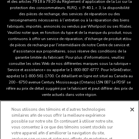
et des articles 79.18 à 79.20 du Règlement d’application de la Loi sur la
protection des consommateurs, RLRQ, c. P-40.1, r. 3, la disponibilité
des pièces de rechange, des services de réparation ou des
renseignements nécessaires à l’entretien ou à la réparation des biens
fabriqués, importés, annoncés ou vendus par Whirlpool ou ses filiales.
Veuillez noter que, en fonction du type et de la marque du produit, nous
continuons à offrir un service de réparation, d'échange de produit et/ou
de pièces de rechange par l'intermédiaire de notre Centre de service et
d'assistance aux propriétaires, sous réserve des conditions de la
garantie limitée du fabricant. Pour plus d'informations, veuillez
consulter les sites Web de nos différentes marques sous la rubrique «
Service et assistance » ou appeler le 1-800-807-6777. Pour InSinkErator,
appelez le 1-800-561-1700. Ce détaillant en ligne est situé au Canada au
200 - 6750 avenue Century, Mississauga (Ontario) L5N 0B7 Le PDSF se
réfère au prix de détail suggéré par le fabricant et peut différer des prix de
vente actuels dans votre région.
Nous utilisons des témoins et d’autres technologies
Ce détaillant en ligne est situé au Canada au 200 - 6750
similaires afin de vous offrir la meilleure expérience
avenue Century, Mississauga (Ontario) L5N 0B7 Le PDSF se
possible sur notre site. En continuant à utiliser notre site,
réfère au prix de détail suggéré par le fabricant et peut différer
vous consentez à ce que des témoins soient stockés sur
®
™
votre appareil afin d’améliorer la navigation du site,
des prix de vente actuels dans votre région.
/
© 2025