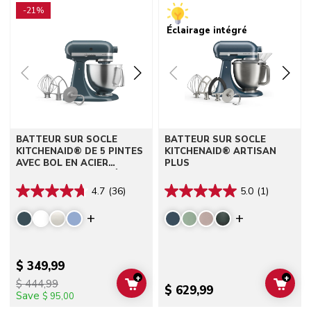
-21%
Éclairage intégré
BATTEUR SUR SOCLE
BATTEUR SUR SOCLE
KITCHENAID® DE 5 PINTES
KITCHENAID® ARTISAN
AVEC BOL EN ACIER
PLUS
INOXYDABLE BROSSÉ
4.7
(36)
5.0
(1)
Display more colors
Display mor
$ 349,99
+
+
$ 444,99
ADD TO CART
ADD 
$ 629,99
Save
$ 95,00