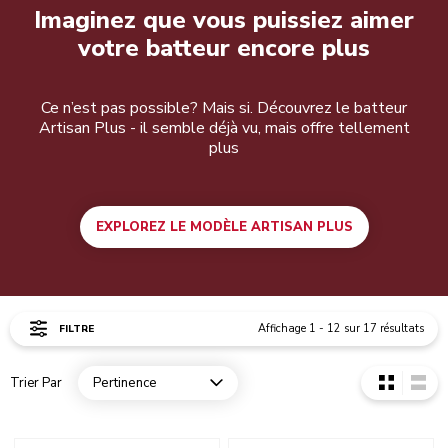
Imaginez que vous puissiez aimer
votre batteur encore plus
Ce n’est pas possible? Mais si. Découvrez le batteur
Artisan Plus - il semble déjà vu, mais offre tellement
plus
EXPLOREZ LE MODÈLE ARTISAN PLUS
Affichage
1
-
12
sur
17
résultats
FILTRE
Trier Par
Pertinence
Open dropdown
Go to detail page
Go to detail page