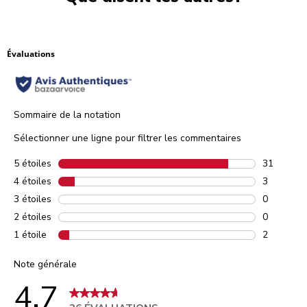
Évaluations
Sommaire de la notation
Sélectionner une ligne pour filtrer les commentaires
5 étoiles
étoiles
31
31 commen
4 étoiles
étoiles
3
3 comment
3 étoiles
étoiles
0
0 comment
2 étoiles
étoiles
0
0 comment
1 étoile
étoiles
2
2 comment
Note générale
4.7