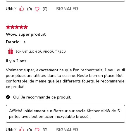
Utile?
SIGNALER
(
0
)
(
0
)
5 étoile(s) sur 5.
Wow, super produit
Danric
ÉCHANTILLON DU PRODUIT REÇU
il y a 2 ans
Vraiment super, exactement ce que l'on recherchais, 1 seul outil
pour plusieurs utilités dans la cuisine. Reste bien en place. Bol
confortable, de meme que les differents fouets. Je recommande
ce produit
Oui, Je recommande ce produit.
Affiché initialement sur Batteur sur socle KitchenAid® de 5
pintes avec bol en acier inoxydable brossé.
Utile?
SIGNALER
(
0
)
(
0
)