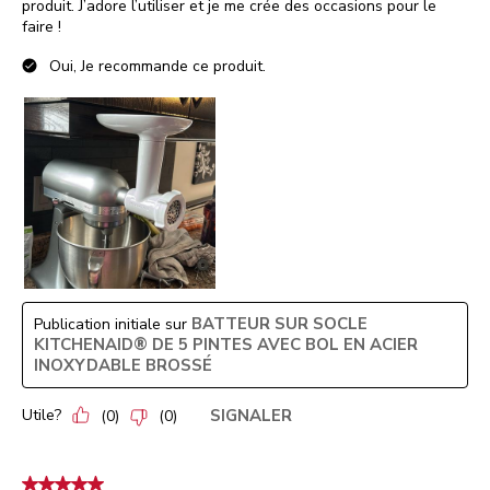
produit. J’adore l’utiliser et je me crée des occasions pour le
faire !
Oui, Je recommande ce produit.
BATTEUR SUR SOCLE
Publication initiale sur
KITCHENAID® DE 5 PINTES AVEC BOL EN ACIER
INOXYDABLE BROSSÉ
Utile?
SIGNALER
(
0
)
(
0
)
5 étoile(s) sur 5.