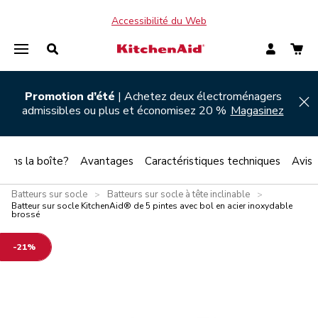
Accessibilité du Web
Promotion d’été
| Achetez deux électroménagers
Hi
admissibles ou plus et économisez 20 %
Magasinez
 dans la boîte?
Avantages
Caractéristiques techniques
Avis
Batteurs sur socle
Batteurs sur socle à tête inclinable
>
>
Batteur sur socle KitchenAid® de 5 pintes avec bol en acier inoxydable
brossé
-21%