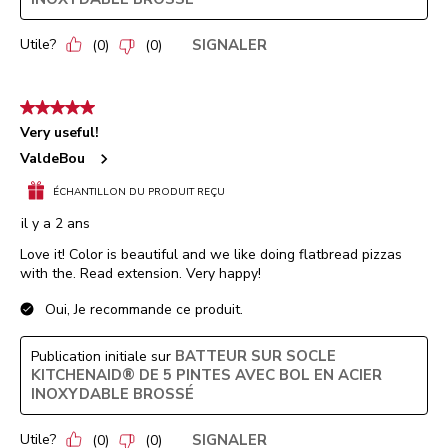
Utile?
SIGNALER
(
0
)
(
0
)
5 étoile(s) sur 5.
Very useful!
ValdeBou
ÉCHANTILLON DU PRODUIT REÇU
il y a 2 ans
Love it! Color is beautiful and we like doing flatbread pizzas
with the. Read extension. Very happy!
Oui, Je recommande ce produit.
BATTEUR SUR SOCLE
Publication initiale sur
KITCHENAID® DE 5 PINTES AVEC BOL EN ACIER
INOXYDABLE BROSSÉ
Utile?
SIGNALER
(
0
)
(
0
)