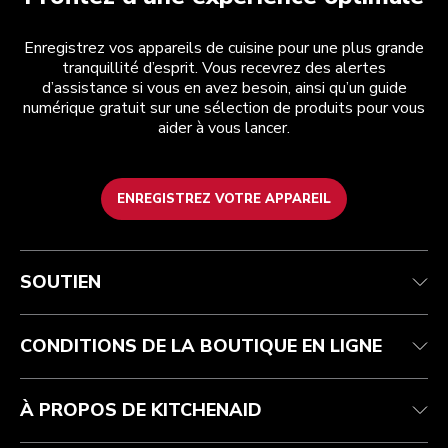
Enregistrez vos appareils de cuisine pour une plus grande
tranquillité d’esprit. Vous recevrez des alertes
d’assistance si vous en avez besoin, ainsi qu’un guide
numérique gratuit sur une sélection de produits pour vous
aider à vous lancer.
ENREGISTREZ VOTRE APPAREIL
Service après-vente
Conditions d’utilisation
La marque
Suivez votre commande
Expédition et livraison
International
SOUTIEN
Contactez-nous
Retours et remboursements
Affiliation
Réparation autorisée
Aide relative au produit
FAQ
Manuels
Résidents du Québec
CONDITIONS DE LA BOUTIQUE EN LIGNE
À PROPOS DE KITCHENAID