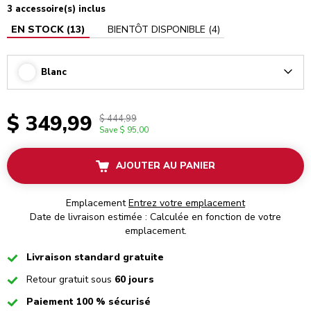
3 accessoire(s) inclus
EN STOCK
(
13
)
BIENTÔT DISPONIBLE
(
4
)
Blanc
Arrow
$ 349,99
$ 444,99
Save
$ 95,00
AJOUTER AU PANIER
Emplacement
Entrez votre emplacement
Date de livraison estimée : Calculée en fonction de votre
emplacement.
Checked
Livraison standard gratuite
Checked
Retour gratuit sous
60 jours
Checked
Paiement 100 % sécurisé