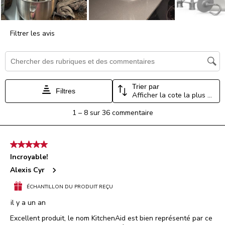
Filtrer les avis
Zone de recherche de sujet et d'avis
Trier par
Filtres
Afficher la cote la plus élevée à la plus faible
1
1
–
8 sur 36
commentaire
à
8
sur
5 étoile(s) sur 5.
36
Incroyable!
commentaire.
Alexis Cyr
ÉCHANTILLON DU PRODUIT REÇU
il y a un an
Excellent produit, le nom KitchenAid est bien représenté par ce