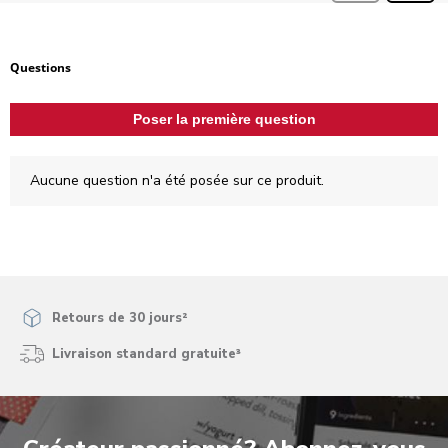
Aucune question n'a été posée sur ce produit.
Questions
Poser la première question
Aucune question n'a été posée sur ce produit.
Retours de 30 jours²
Livraison standard gratuite³