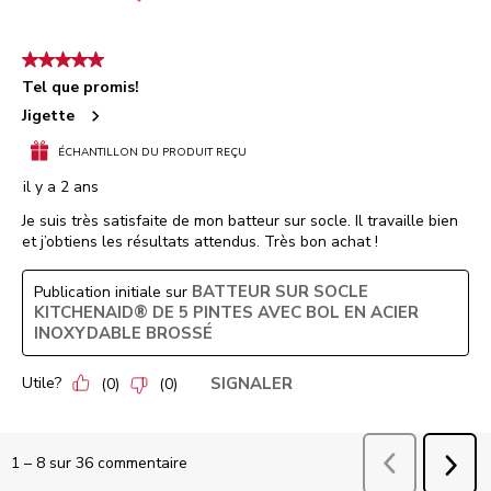
5 étoile(s) sur 5.
Tel que promis!
Jigette
ÉCHANTILLON DU PRODUIT REÇU
il y a 2 ans
Je suis très satisfaite de mon batteur sur socle. Il travaille bien
et j’obtiens les résultats attendus. Très bon achat !
BATTEUR SUR SOCLE
Publication initiale sur
KITCHENAID® DE 5 PINTES AVEC BOL EN ACIER
INOXYDABLE BROSSÉ
Utile?
SIGNALER
(
0
)
(
0
)
Précédent
comm
1
–
8 sur 36
commentaire
SUI
COM