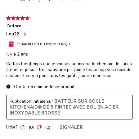
5 étoile(s) sur 5.
J’adore
Lou22
ÉCHANTILLON DU PRODUIT REÇU
il y a 2 ans
Ça fais longtemps que je voulais un mixeur kitchen aid. Je l’ai eu
à noel et je suis très satisfaite.ps: j’aime beaucoup vos choix de
couleur il en y a pour tous les goûts.j’adore mon rose
Oui, Je recommande ce produit.
BATTEUR SUR SOCLE
Publication initiale sur
KITCHENAID® DE 5 PINTES AVEC BOL EN ACIER
INOXYDABLE BROSSÉ
Utile?
SIGNALER
(
0
)
(
0
)