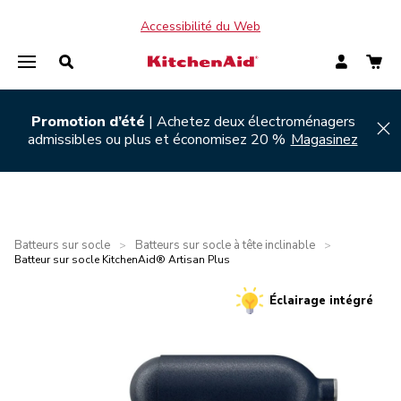
Accessibilité du Web
Promotion d’été
| Achetez deux électroménagers
Hi
admissibles ou plus et économisez 20 %
Magasinez
Batteurs sur socle
Batteurs sur socle à tête inclinable
>
>
Batteur sur socle KitchenAid® Artisan Plus
Éclairage intégré