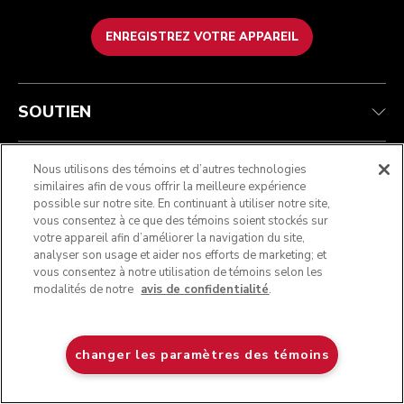
ENREGISTREZ VOTRE APPAREIL
Service après-vente
Conditions d’utilisation
La marque
Suivez votre commande
Expédition et livraison
International
SOUTIEN
Contactez-nous
Retours et remboursements
Affiliation
Réparation autorisée
Aide relative au produit
FAQ
Manuels
Résidents du Québec
CONDITIONS DE LA BOUTIQUE EN LIGNE
Nous utilisons des témoins et d’autres technologies
similaires afin de vous offrir la meilleure expérience
possible sur notre site. En continuant à utiliser notre site,
vous consentez à ce que des témoins soient stockés sur
À PROPOS DE KITCHENAID
votre appareil afin d’améliorer la navigation du site,
analyser son usage et aider nos efforts de marketing; et
vous consentez à notre utilisation de témoins selon les
modalités de notre
avis de confidentialité
.
NOUS ACCEPTONS
Bleuet
changer les paramètres des témoins
$ 629,99
AJOUTER AU PANIER
Connectez-vous avec nous