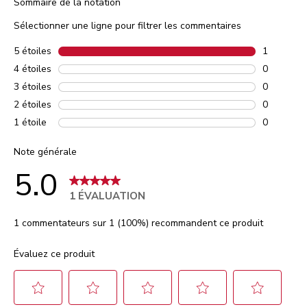
Sommaire de la notation
Sélectionner une ligne pour filtrer les commentaires
5 étoiles
étoiles
1
1 comment
4 étoiles
étoiles
0
0 comment
3 étoiles
étoiles
0
0 comment
2 étoiles
étoiles
0
0 comment
1 étoile
étoiles
0
0 comment
Note générale
5.0
1 ÉVALUATION
1 commentateurs sur 1 (100%) recommandent ce produit
Évaluez ce produit