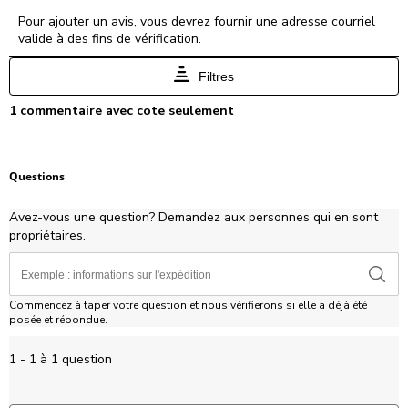
Sélectionnez
Sélectionnez
Sélectionnez
Sélectionnez
Sélectionnez
Pour ajouter un avis, vous devrez fournir une adresse courriel
pour
pour
pour
pour
pour
valide à des fins de vérification.
évaluer
évaluer
évaluer
évaluer
évaluer
l'article
l'article
l'article
l'article
l'article
Filtres
à
à
à
à
à
1
2
3
4
5
1
1 commentaire avec cote seulement
étoile.
étoiles.
étoiles.
étoiles.
étoiles.
à
Cette
Cette
Cette
Cette
Cette
0
action
action
action
action
action
à
ouvrira
ouvrira
ouvrira
ouvrira
ouvrira
1
Questions
le
le
le
le
le
commentaire.
formulaire
formulaire
formulaire
formulaire
formulaire
Avez-vous une question? Demandez aux personnes qui en sont
de
de
de
de
de
propriétaires.
soumission.
soumission.
soumission.
soumission.
soumission.
Commencez à taper votre question et nous vérifierons si elle a déjà été
posée et répondue.
1 - 1 à 1 question