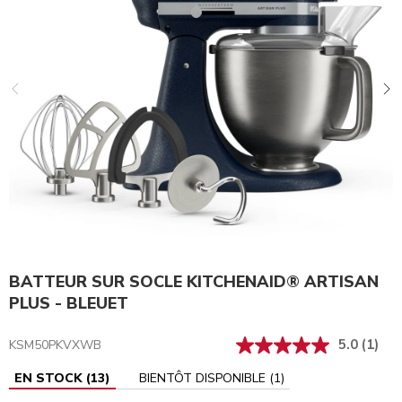
BATTEUR SUR SOCLE KITCHENAID® ARTISAN
PLUS - BLEUET
5.0
(1)
KSM50PKVXWB
EN STOCK
(
13
)
BIENTÔT DISPONIBLE
(
1
)