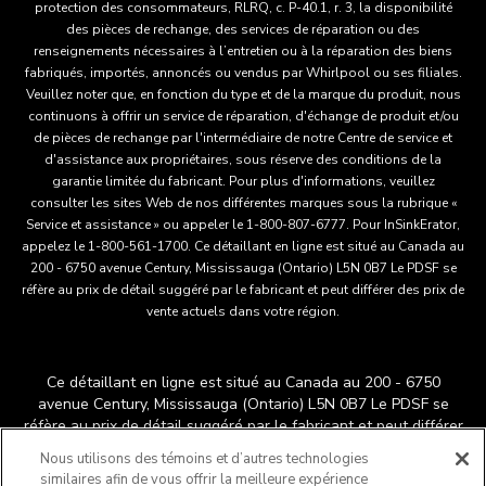
protection des consommateurs, RLRQ, c. P-40.1, r. 3, la disponibilité
des pièces de rechange, des services de réparation ou des
renseignements nécessaires à l’entretien ou à la réparation des biens
fabriqués, importés, annoncés ou vendus par Whirlpool ou ses filiales.
Veuillez noter que, en fonction du type et de la marque du produit, nous
continuons à offrir un service de réparation, d'échange de produit et/ou
de pièces de rechange par l'intermédiaire de notre Centre de service et
d'assistance aux propriétaires, sous réserve des conditions de la
garantie limitée du fabricant. Pour plus d'informations, veuillez
consulter les sites Web de nos différentes marques sous la rubrique «
Service et assistance » ou appeler le 1-800-807-6777. Pour InSinkErator,
appelez le 1-800-561-1700. Ce détaillant en ligne est situé au Canada au
200 - 6750 avenue Century, Mississauga (Ontario) L5N 0B7 Le PDSF se
réfère au prix de détail suggéré par le fabricant et peut différer des prix de
vente actuels dans votre région.
Ce détaillant en ligne est situé au Canada au 200 - 6750
avenue Century, Mississauga (Ontario) L5N 0B7 Le PDSF se
réfère au prix de détail suggéré par le fabricant et peut différer
®
™
des prix de vente actuels dans votre région.
/
© 2025
Nous utilisons des témoins et d’autres technologies
KitchenAid. Tous droits réservés. Utilisée sous licence au
similaires afin de vous offrir la meilleure expérience