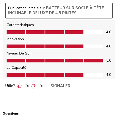
BATTEUR SUR SOCLE À TÊTE
Publication initiale sur
INCLINABLE DELUXE DE 4,5 PINTES
Caractéristiques
Caractéristiques, 4.0 sur 5
4.0
Innovation
Innovation, 4.0 sur 5
4.0
Niveau De Son
Niveau De Son, 5.0 sur 5
5.0
La Capacité
La Capacité, 4.0 sur 5
4.0
Utile?
SIGNALER
(
0
)
(
0
)
Aucune question n'a été posée sur ce produit.
Questions