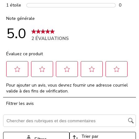
0 comment
1 étoile
étoiles
0
0 comment
Note générale
5.0
2 ÉVALUATIONS
Évaluez ce produit
Sélectionnez
Sélectionnez
Sélectionnez
Sélectionnez
Sélectionnez
Pour ajouter un avis, vous devrez fournir une adresse courriel
pour
pour
pour
pour
pour
valide à des fins de vérification.
évaluer
évaluer
évaluer
évaluer
évaluer
l'article
l'article
l'article
l'article
l'article
Filtrer les avis
à
à
à
à
à
1
2
3
4
5
étoile.
étoiles.
étoiles.
étoiles.
étoiles.
Zone de recherche de sujet et d'avis
Cette
Cette
Cette
Cette
Cette
action
action
action
action
action
ouvrira
ouvrira
ouvrira
ouvrira
ouvrira
Trier par