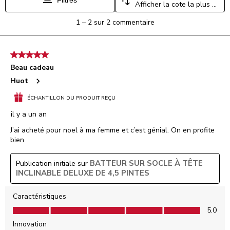
Filtres
Afficher la cote la plus élevée à la plus faible
le
le
le
le
le
formulaire
formulaire
formulaire
formulaire
formulaire
1
1
–
2 sur 2
commentaire
de
de
de
de
de
à
soumission.
soumission.
soumission.
soumission.
soumission.
2
sur
5 étoile(s) sur 5.
2
Beau cadeau
commentaire.
Huot
ÉCHANTILLON DU PRODUIT REÇU
il y a un an
J’ai acheté pour noel à ma femme et c’est génial. On en profite
bien
BATTEUR SUR SOCLE À TÊTE
Publication initiale sur
INCLINABLE DELUXE DE 4,5 PINTES
Caractéristiques
Caractéristiques, 5.0 sur 5
5.0
Innovation