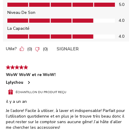
Innovation, 5.0 sur 5
5.0
Niveau De Son
Niveau De Son, 4.0 sur 5
4.0
La Capacité
La Capacité, 4.0 sur 5
4.0
Utile?
SIGNALER
(
0
)
(
0
)
5 étoile(s) sur 5.
WoW WoW et re WoW!
Lylychou
ÉCHANTILLON DU PRODUIT REÇU
il y a un an
Je l’adore! Facile à utiliser, à laver et indispensable! Parfait pour
l’utilisation quotidienne et en plus je le trouve très beau donc il
peut rester sur le comptoir sans aucune gêne! J’ai hâte d’aller
me chercher les accessoires!