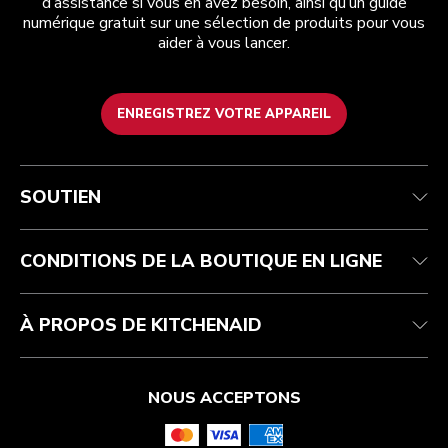
d’assistance si vous en avez besoin, ainsi qu’un guide
numérique gratuit sur une sélection de produits pour vous
aider à vous lancer.
ENREGISTREZ VOTRE APPAREIL
Service après-vente
Conditions d’utilisation
La marque
Suivez votre commande
Expédition et livraison
International
SOUTIEN
Contactez-nous
Retours et remboursements
Affiliation
Réparation autorisée
Aide relative au produit
FAQ
Manuels
Résidents du Québec
CONDITIONS DE LA BOUTIQUE EN LIGNE
À PROPOS DE KITCHENAID
NOUS ACCEPTONS