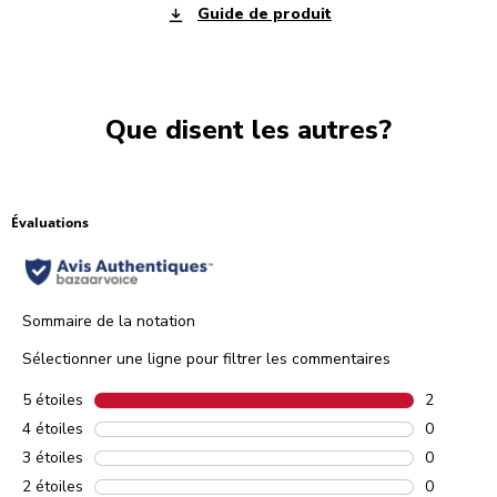
Guide de produit
Que disent les autres?
Évaluations
Sommaire de la notation
Sélectionner une ligne pour filtrer les commentaires
5 étoiles
étoiles
2
2 comment
4 étoiles
étoiles
0
0 comment
3 étoiles
étoiles
0
0 comment
2 étoiles
étoiles
0