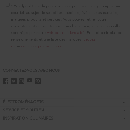
of
this
* Whirlpool Canada peut communiquer avec moi, y compris par
page
courriel, au sujet de ses offres spéciales, événements exclusifs,
marques produits et services. Vous pouvez retirer votre
consentement en tout temps. Tous les renseignements recueillis
sont régis par notre
Avis de confidentialité
. Pour obtenir plus de
renseignements et une liste des marques,
cliquez
ici
ou
communiquez avec nous
.
CONNECTEZ-VOUS AVEC NOUS
Footer
ÉLECTROMÉNAGERS
SERVICE ET SOUTIEN
Tables de cuisson
INSPIRATION CULINAIRES
Garantie d'égalisation des prix
Fours encastrés
Affiliation
Aide relative au produit
Réfrigérateurs