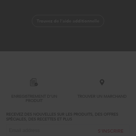
Trouvez de l’aide additionnelle
Item
added
to
the
compare
list,
ENREGISTREMENT D'UN
TROUVER UN MARCHAND
you
PRODUIT
can
find
it
RECEVEZ DES NOUVELLES SUR LES PRODUITS, DES OFFRES
SPÉCIALES, DES RECETTES ET PLUS
at
the
S'INSCRIRE
end