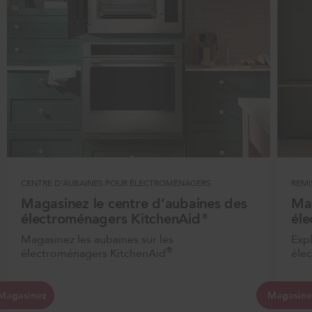
CENTRE D’AUBAINES POUR ÉLECTROMÉNAGERS
REMI
Magasinez le centre d’aubaines des
Mag
électroménagers KitchenAid®
él
Magasinez les aubaines sur les
Expl
®
électroménagers KitchenAid
éle
Magasinez
Magasine