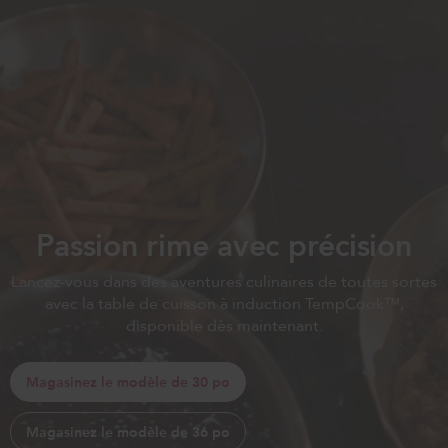
Passion rime avec précision
Lancez-vous dans des aventures culinaires de toutes sortes
avec la table de cuisson à induction TempCook™,
disponible dès maintenant.
Magasinez le modèle de 30 po
Magasinez le modèle de 36 po