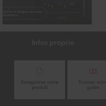
Explorer le blogue un zeste
d’assistance
Infos proprio
Enregistrez votre
Trouvez votr
produit
guide