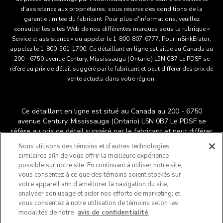
d'assistance aux propriétaires, sous réserve des conditions de la
garantie limitée du fabricant. Pour plus d'informations, veuillez
consulter les sites Web de nos différentes marques sous la rubrique «
Service et assistance » ou appeler le 1-800-807-6777. Pour InSinkErator,
appelez le 1-800-561-1700. Ce détaillant en ligne est situé au Canada au
200 - 6750 avenue Century, Mississauga (Ontario) L5N 0B7 Le PDSF se
réfère au prix de détail suggéré par le fabricant et peut différer des prix de
vente actuels dans votre région.
Ce détaillant en ligne est situé au Canada au 200 - 6750
avenue Century, Mississauga (Ontario) L5N 0B7 Le PDSF se
réfère au prix de détail suggéré par le fabricant et peut différer
®
™
des prix de vente actuels dans votre région.
/
© 2025
Nous utilisons des témoins et d’autres technologies
KitchenAid. Tous droits réservés. Utilisée sous licence au
similaires afin de vous offrir la meilleure expérience
Canada. La forme du batteur sur socle est une marque déposée
possible sur notre site. En continuant à utiliser notre site,
aux États-Unis et ailleurs au monde.
vous consentez à ce que des témoins soient stockés sur
Ne vendez pas mes renseignements personnels
votre appareil afin d’améliorer la navigation du site,
analyser son usage et aider nos efforts de marketing; et
Avis de confidentialité
Publicités axées sur les intérêts
vous consentez à notre utilisation de témoins selon les
Chaîne d'approvisionnement
Déclaration d'accessibilité
modalités de notre
avis de confidentialité
.