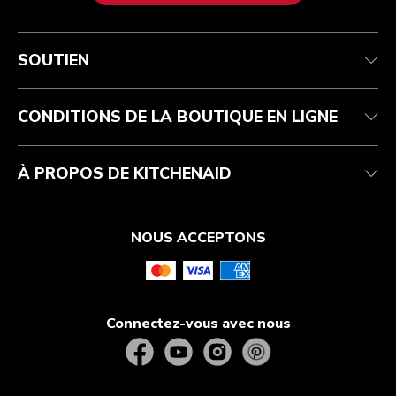
Service après-vente
Conditions d’utilisation
La marque
Suivez votre commande
Expédition et livraison
International
SOUTIEN
Contactez-nous
Retours et remboursements
Affiliation
Réparation autorisée
Aide relative au produit
FAQ
Manuels
Résidents du Québec
CONDITIONS DE LA BOUTIQUE EN LIGNE
À PROPOS DE KITCHENAID
NOUS ACCEPTONS
Connectez-vous avec nous