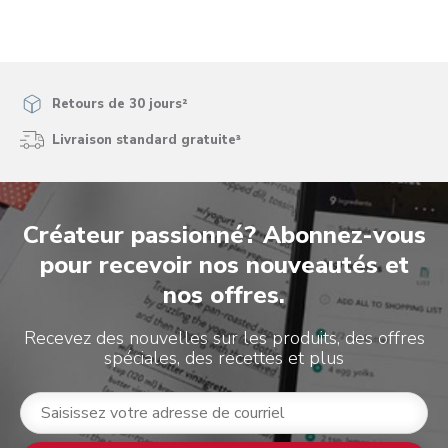
soumission.
soumission.
soumission.
soumission.
soumission.
Retours de 30 jours²
Livraison standard gratuite³
Créateur passionné? Abonnez-vous
pour recevoir nos nouveautés et
nos offres.
Recevez des nouvelles sur les produits, des offres
spéciales, des recettes et plus