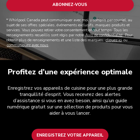
ABONNEZ-VOUS
* Whirlpool Canada peut communiquer avec moi, y compris par courriel, au
sujet de ses offres spéciales, événements exclusifs, marques produits et
services. Vous pouvez retirer votre consentement en tout temps. Tous les
renseignements recueillis sont régis par notre
Avis de confidentialité
. Pour
obtenir plus de renseignements et une liste des marques,
cliquez ici
ou
communiquez avec nous
.
Profitez d’une expérience optimale
Enregistrez vos appareils de cuisine pour une plus grande
tranquillité d’esprit. Vous recevrez des alertes
d’assistance si vous en avez besoin, ainsi qu’un guide
numérique gratuit sur une sélection de produits pour vous
aider à vous lancer.
ENREGISTREZ VOTRE APPAREIL