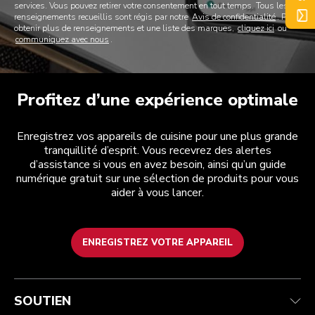
services. Vous pouvez retirer votre consentement en tout temps. Tous les
renseignements recueillis sont régis par notre
Avis de confidentialité
. Pour
obtenir plus de renseignements et une liste des marques,
cliquez ici
ou
communiquez avec nous
.
Profitez d’une expérience optimale
Enregistrez vos appareils de cuisine pour une plus grande
tranquillité d’esprit. Vous recevrez des alertes
d’assistance si vous en avez besoin, ainsi qu’un guide
numérique gratuit sur une sélection de produits pour vous
aider à vous lancer.
ENREGISTREZ VOTRE APPAREIL
Service après-vente
Conditions d’utilisation
La marque
Suivez votre commande
Expédition et livraison
International
SOUTIEN
Contactez-nous
Retours et remboursements
Affiliation
Réparation autorisée
Aide relative au produit