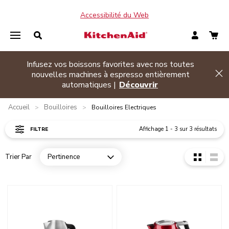
Accessibilité du Web
Infusez vos boissons favorites avec nos toutes
de banner
nouvelles machines à espresso entièrement
Hi
automatiques |
Découvrir
Accueil
Bouilloires
>
>
Bouilloires Electriques
Affichage
1
-
3
sur
3
résultats
FILTRE
Trier Par
Pertinence
Open dropdown
Go to detail page
Go to detail page