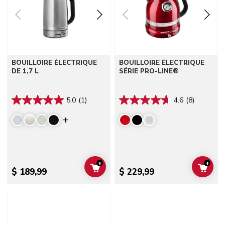
BOUILLOIRE ÉLECTRIQUE
BOUILLOIRE ÉLECTRIQUE
DE 1,7 L
SÉRIE PRO-LINE®
5.0
(1)
4.6
(8)
Display more colors
+
+
ADD TO CART
ADD 
$ 189,99
$ 229,99
Go to detail page