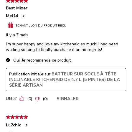
5 étoile(s) sur 5.
Best Mixer
Mel14
ÉCHANTILLON DU PRODUIT REÇU
il y a 7 mois
I’m super happy and love my kitchenaid so much! I had been
waiting so long to finally purchase it an no regrets!
Oui, Je recommande ce produit.
BATTEUR SUR SOCLE À TÊTE
Publication initiale sur
INCLINABLE KITCHENAID DE 4.7 L (5 PINTES) DE LA
SÉRIE ARTISAN
Utile?
SIGNALER
(
0
)
(
0
)
5 étoile(s) sur 5.
Lu7chic