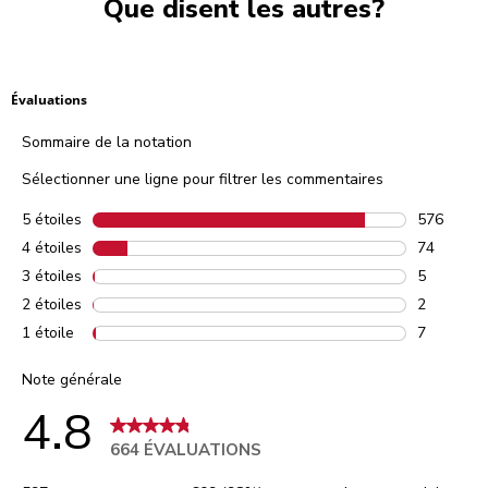
Que disent les autres?
Évaluations
Sommaire de la notation
Sélectionner une ligne pour filtrer les commentaires
5 étoiles
étoiles
576
576 comme
4 étoiles
étoiles
74
74 commen
3 étoiles
étoiles
5
5 comment
2 étoiles
étoiles
2
2 comment
1 étoile
étoiles
7
7 comment
Note générale
4.8
664 ÉVALUATIONS