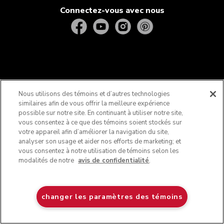
Connectez-vous avec nous
Nous utilisons des témoins et d’autres technologies
similaires afin de vous offrir la meilleure expérience
possible sur notre site. En continuant à utiliser notre site,
vous consentez à ce que des témoins soient stockés sur
Pour les consommateurs du Québec seulement – Avis concernant la
votre appareil afin d’améliorer la navigation du site,
garantie de disponibilité des pièces de rechange, des services de
analyser son usage et aider nos efforts de marketing; et
réparation et des renseignements nécessaires à l’entretien ou à la
vous consentez à notre utilisation de témoins selon les
réparation (art. 39 de la Loi sur la protection du consommateur). Soyez
modalités de notre
avis de confidentialité
.
avisés que Whirlpool Canada LP (ci-après désignée « Whirlpool »), ainsi
que les sociétés du même groupe, ses filiales, sociétés mères,
assureurs, successeurs et ayant cause, ne garantissent pas, au sens de
l’article 39 de la Loi sur la protection du consommateur, RLRQ, c. P-40.1
Blanc
changer les paramètres des témoins
$ 474,99
AJOUTER AU PANIER
et des articles 79.18 à 79.20 du Règlement d’application de la Loi sur la
protection des consommateurs, RLRQ, c. P-40.1, r. 3, la disponibilité