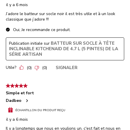
il y a 6 mois
J’adore le batteur sur socle noir il est très utile et à un look
classique que j’adore !!!
Oui, Je recommande ce produit.
BATTEUR SUR SOCLE À TÊTE
Publication initiale sur
INCLINABLE KITCHENAID DE 4.7 L (5 PINTES) DE LA
SÉRIE ARTISAN
Utile?
SIGNALER
(
0
)
(
0
)
5 étoile(s) sur 5.
Simple et fort
Dadbeo
ÉCHANTILLON DU PRODUIT REÇU
il y a 6 mois
Il y a longtemps que nous en voulions un, c'est fait et nous en