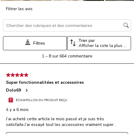
Filtrer les avis
Zone de recherche de sujet et d'avis
Trier par
Filtres
Afficher la cote la plus élevée à la plus faible
1
1
–
8 sur 664
commentaire
à
8
sur
5 étoile(s) sur 5.
664
Super fonctionnalitées et accessoires
commentaire.
Dolo69
ÉCHANTILLON DU PRODUIT REÇU
il y a 6 mois
J’ai acheté cette article le mois passé et je suis très
satisfaite.J’ai essayé tout les accessoires vraiment super .