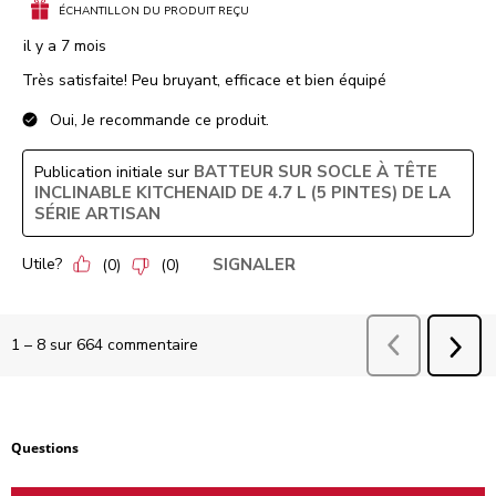
ÉCHANTILLON DU PRODUIT REÇU
il y a 7 mois
Très satisfaite! Peu bruyant, efficace et bien équipé
Oui, Je recommande ce produit.
BATTEUR SUR SOCLE À TÊTE
Publication initiale sur
INCLINABLE KITCHENAID DE 4.7 L (5 PINTES) DE LA
SÉRIE ARTISAN
Utile?
SIGNALER
(
0
)
(
0
)
Précédent
comm
1
–
8 sur 664
commentaire
SUI
COM
Aucune question n'a été posée sur ce produit.
Questions