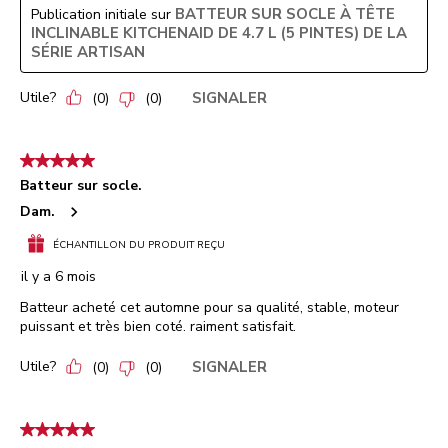
BATTEUR SUR SOCLE À TÊTE
Publication initiale sur
INCLINABLE KITCHENAID DE 4.7 L (5 PINTES) DE LA
SÉRIE ARTISAN
Utile?
SIGNALER
(
0
)
(
0
)
5 étoile(s) sur 5.
Batteur sur socle.
Dam.
ÉCHANTILLON DU PRODUIT REÇU
il y a 6 mois
Batteur acheté cet automne pour sa qualité, stable, moteur
puissant et très bien coté. raiment satisfait.
Utile?
SIGNALER
(
0
)
(
0
)
5 étoile(s) sur 5.