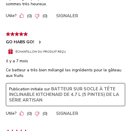
sommes très heureux.
Utile?
SIGNALER
(
0
)
(
0
)
5 étoile(s) sur 5.
GO HABS GO!
ÉCHANTILLON DU PRODUIT REÇU
il y a 7 mois
Ce batteur a très bien mélangé les ingrédients pour le gâteau
aux fruits.
BATTEUR SUR SOCLE À TÊTE
Publication initiale sur
INCLINABLE KITCHENAID DE 4.7 L (5 PINTES) DE LA
SÉRIE ARTISAN
Utile?
SIGNALER
(
0
)
(
0
)