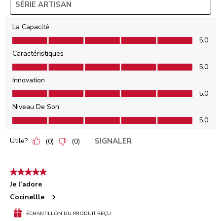
SÉRIE ARTISAN
La Capacité
La Capacité, 5.0 sur 5
5.0
Caractéristiques
Caractéristiques, 5.0 sur 5
5.0
Innovation
Innovation, 5.0 sur 5
5.0
Niveau De Son
Niveau De Son, 5.0 sur 5
5.0
Utile?
SIGNALER
(
0
)
(
0
)
5 étoile(s) sur 5.
Je l’adore
Cocinellle
ÉCHANTILLON DU PRODUIT REÇU