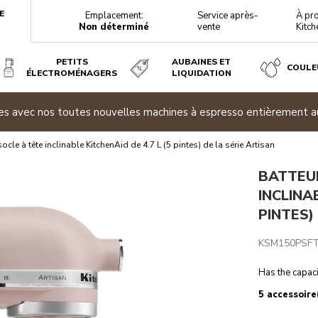
E
Emplacement:
Service après-
À pr
Non déterminé
vente
Kitch
PETITS
AUBAINES ET
COULE
ÉLECTROMÉNAGERS
LIQUIDATION
.7 L (5 PINTES) DE LA SÉRIE ARTISAN
ites avec nos toutes nouvelles machines à espresso entièrement 
téristiques techniques
Avis
socle à tête inclinable KitchenAid de 4.7 L (5 pintes) de la série Artisan
BATTEU
INCLINA
PINTES)
KSM150PSF
Has the capaci
5 accessoire(