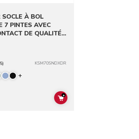
 SOCLE À BOL
E 7 PINTES AVEC
ONTACT DE QUALITÉ
REPENSÉS
KSM70SNDXDR
5)
Display more colors
+
ADD TO CART