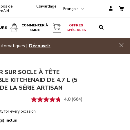
opos de
Clavardage
Français
enAid
COMMENCER À
OFFRES
URS
FAIRE
SPÉCIALES
Rose plume
AJOUTER AU PANIER
$ 474,99
Hid
automatiques |
Découvrir
R SUR SOCLE À TÊTE
BLE KITCHENAID DE 4.7 L (5
 DE LA SÉRIE ARTISAN
4.8
(664)
T
ty for every occasion
s) inclus