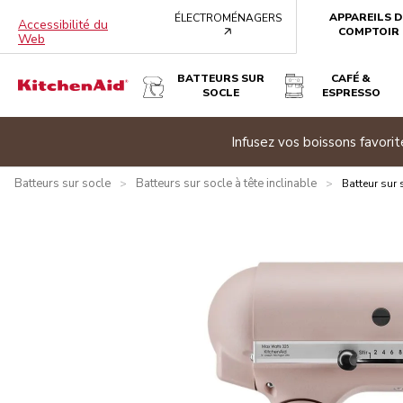
APPAREILS D
ÉLECTROMÉNAGERS
Accessibilité du
arrow
COMPTOIR
Web
BATTEURS SUR
CAFÉ &
SOCLE
ESPRESSO
BATTEUR SUR SOCLE À TÊTE INCLINABLE KITCHENAID DE 4
e banner
Infusez vos boissons favor
Présentation
Qu’y a-t-il dans la boîte?
Avantages
Carac
Batteurs sur socle
Batteurs sur socle à tête inclinable
>
>
Batteur sur 