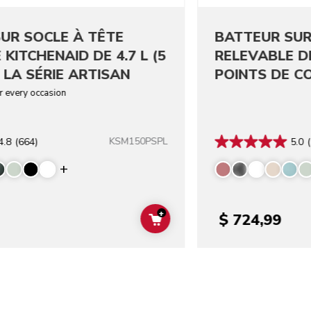
UR SOCLE À TÊTE
BATTEUR SUR
 KITCHENAID DE 4.7 L (5
RELEVABLE D
 LA SÉRIE ARTISAN
POINTS DE C
SUPÉRIEURE 
or every occasion
KSM150PSPL
4.8
(664)
5.0
(
Display more colors
+
$ 724,99
ADD TO CART