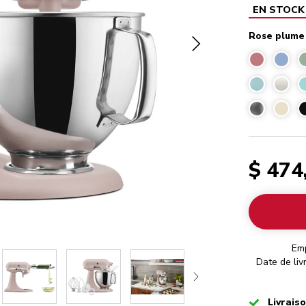
EN STOCK
Rose plume
$ 474
Em
Date de liv
Checked
Livrais