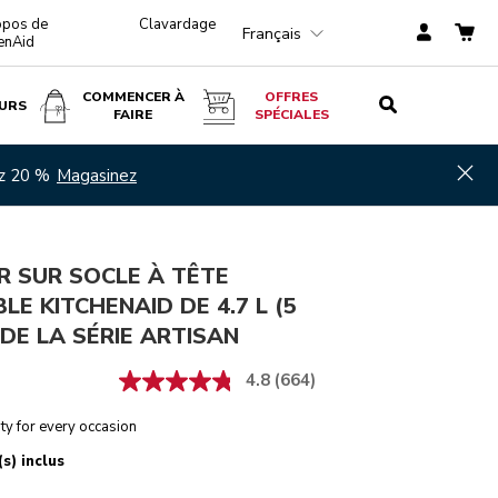
opos de
Clavardage
Français
enAid
COMMENCER À
OFFRES
URS
FAIRE
SPÉCIALES
Glace
AJOUTER AU PANIER
$ 474,99
Hid
ez 20 %
Magasinez
R SUR SOCLE À TÊTE
BLE KITCHENAID DE 4.7 L (5
 DE LA SÉRIE ARTISAN
4.8
(664)
ty for every occasion
s) inclus