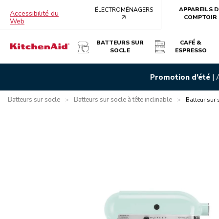
APPAREILS D
ÉLECTROMÉNAGERS
Accessibilité du
arrow
COMPTOIR
Web
BATTEURS SUR
CAFÉ &
SOCLE
ESPRESSO
BATTEUR SUR SOCLE À TÊTE INCLINABLE KITCHENAID DE 4
Promotion d’été
|
Présentation
Qu’y a-t-il dans la boîte?
Avantages
Carac
Batteurs sur socle
Batteurs sur socle à tête inclinable
>
>
Batteur sur 