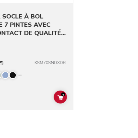
 SOCLE À BOL
E 7 PINTES AVEC
ONTACT DE QUALITÉ
REPENSÉS
KSM70SNDXDR
5)
Display more colors
+
ADD TO CART