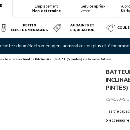
E
Emplacement:
Service après-
À pr
Non déterminé
vente
Kitch
PETITS
AUBAINES ET
COULE
ÉLECTROMÉNAGERS
LIQUIDATION
.7 L (5 PINTES) DE LA SÉRIE ARTISAN
 Achetez deux électroménagers admissibles ou plus et économis
téristiques techniques
Avis
socle à tête inclinable KitchenAid de 4.7 L (5 pintes) de la série Artisan
BATTEU
INCLINA
PINTES)
KSM150PSIC
Has the capaci
5 accessoire(