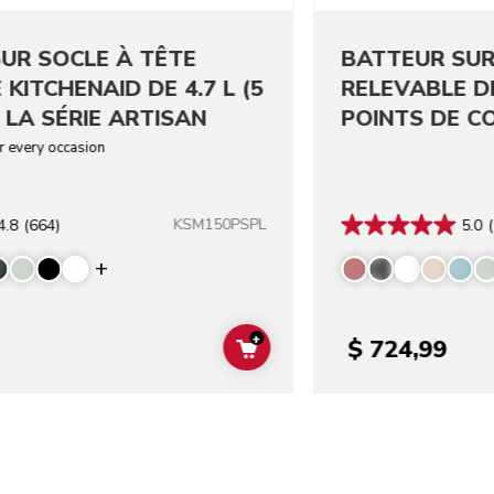
UR SOCLE À TÊTE
BATTEUR SUR
 KITCHENAID DE 4.7 L (5
RELEVABLE D
 LA SÉRIE ARTISAN
POINTS DE C
SUPÉRIEURE 
or every occasion
KSM150PSPL
4.8
(664)
5.0
(
Display more colors
+
$ 724,99
ADD TO CART