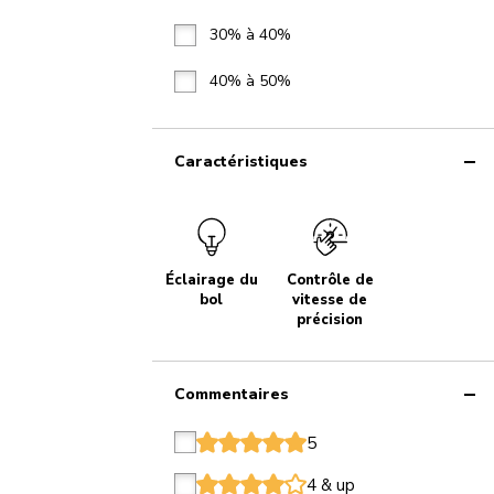
30% à 40%
40% à 50%
Caractéristiques
Éclairage du
Contrôle de
bol
vitesse de
précision
Commentaires
5
star
star
star
star
star
4 & up