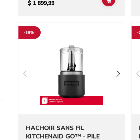
ADD TO CAR
$ 1 899,99
Go to detail page
Go t
-38%
-
HACHOIR SANS FIL
KITCHENAID GO™ - PILE