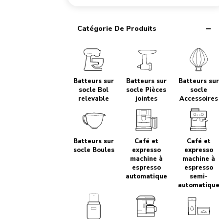
Catégorie De Produits
Batteurs sur
Batteurs sur
Batteurs su
socle Bol
socle Pièces
socle
relevable
jointes
Accessoires
Batteurs sur
Café et
Café et
socle Boules
expresso
expresso
machine à
machine à
espresso
espresso
automatique
semi-
automatiqu