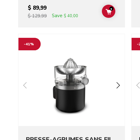
$ 89,99
+
ADD TO CAR
Save
$ 129,99
$ 40,00
Go to detail page
Go t
-41%
-
PRESSE-AGRUMES SANS FIL