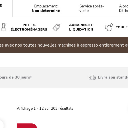
E
Emplacement:
Service après-
À pr
Non déterminé
vente
Kitch
PETITS
AUBAINES ET
COULE
ÉLECTROMÉNAGERS
LIQUIDATION
 Achetez deux électroménagers admissibles ou plus et économis
ours de 30 jours²
Livraison stand
Affichage
1
-
12
sur
203
résultats
Go to detail page
Go t