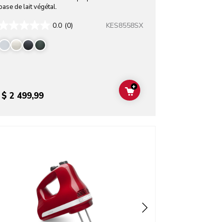
base de lait végétal.
KES8558SX
0.0
(0)
+
T
ADD TO CART
$ 2 499,99
o detail page