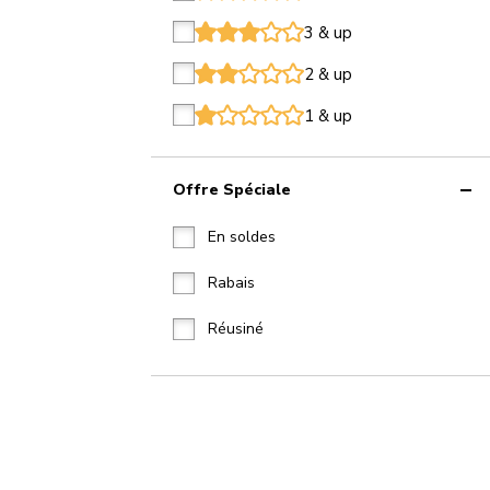
star
star
star
star
star
3 & up
star
star
star
star
star
2 & up
star
star
star
star
star
1 & up
star
star
star
star
star
Offre Spéciale
En soldes
Rabais
Réusiné