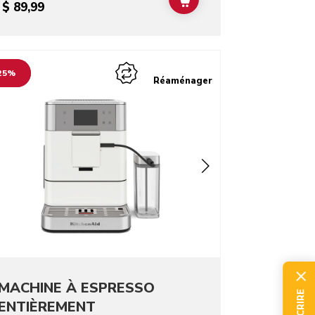
T
ADD TO CART
$ 89,99
o detail page
25%
Réaménager
MACHINE À ESPRESSO
ENTIÈREMENT