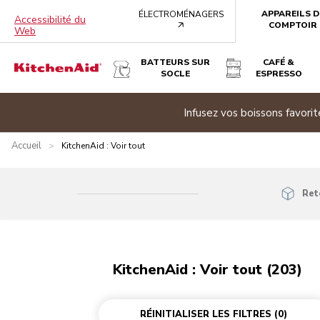
APPAREILS D
ÉLECTROMÉNAGERS
Accessibilité du
arrow
COMPTOIR
Web
BATTEURS SUR
CAFÉ &
SOCLE
ESPRESSO
Promotion d’été
|
Accueil
>
KitchenAid : Voir tout
Ret
KitchenAid : Voir tout (203)
RÉINITIALISER LES FILTRES
(0)