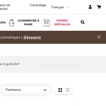
opos de
Clavardage
Français
enAid
COMMENCER À
OFFRES
URS
FAIRE
SPÉCIALES
Hid
ez 20 %
Magasinez
ard gratuite³
Pertinence
Open dropdown
o detail page