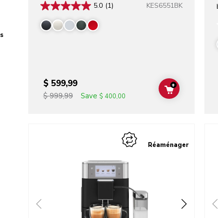
KES6551BK
5.0
(1)
s
$ 599,99
+
ADD TO CAR
Save
$ 999,99
$ 400,00
Go to detail page
Go t
Réaménager