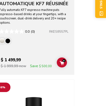
S'INSCRIRE
AUTOMATIQUE KF7 RÉUSINÉE
Fully automatic KF7 espresso machine puts
espresso-based drinks at your fingertips, with a
touchscreen, dual-drink delivery and 20+ recipe
options.
RKES8557PL
0.0
(0)
$ 1 499,99
+
T
ADD TO CART
Save
$ 1 999,99
new
$ 500,00
o detail page
38%