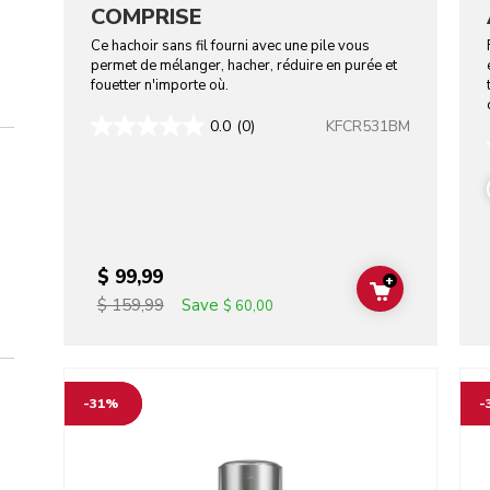
COMPRISE
Ce hachoir sans fil fourni avec une pile vous
permet de mélanger, hacher, réduire en purée et
fouetter n'importe où.
KFCR531BM
0.0
(0)
$ 99,99
+
ADD TO CAR
Save
$ 159,99
$ 60,00
Go to detail page
Go t
-31%
-