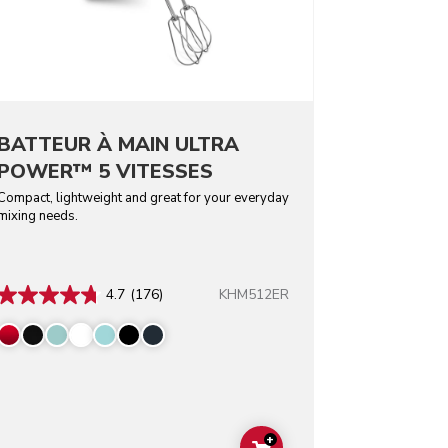
BATTEUR À MAIN ULTRA
POWER™ 5 VITESSES
Compact, lightweight and great for your everyday
mixing needs.
KHM512ER
4.7
(176)
+