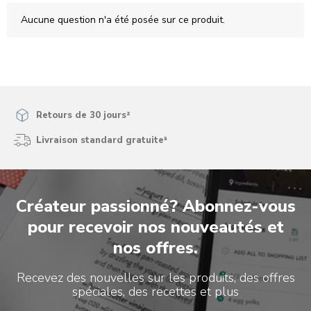
le
le
le
le
le
Aucune question n'a été posée sur ce produit.
formulaire
formulaire
formulaire
formulaire
formulaire
de
de
de
de
de
soumission.
soumission.
soumission.
soumission.
soumission.
Retours de 30 jours²
Livraison standard gratuite³
Créateur passionné? Abonnez-vous
pour recevoir nos nouveautés et
nos offres.
Recevez des nouvelles sur les produits, des offres
spéciales, des recettes et plus