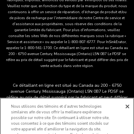
fabriqués, importés, annoncés ou vendus par Whirlpool ou ses filiales.
Veuillez noter que, en fonction du type et de la marque du produit, nous
continuons à offrir un service de réparation, d'échange de produit et/ou
de pièces de rechange par l'intermédiaire de notre Centre de service et
d'assistance aux propriétaires, sous réserve des conditions de la
garantie limitée du fabricant. Pour plus d'informations, veuillez
consulter les sites Web de nos différentes marques sous la rubrique «
Service et assistance » ou appeler le 1-800-807-6777. Pour InSinkErator,
appelez le 1-800-561-1700. Ce détaillant en ligne est situé au Canada au
200 - 6750 avenue Century, Mississauga (Ontario) L5N 0B7 Le PDSF se
réfère au prix de détail suggéré par le fabricant et peut différer des prix de
vente actuels dans votre région.
Ce détaillant en ligne est situé au Canada au 200 - 6750
avenue Century, Mississauga (Ontario) L5N 0B7 Le PDSF se
réfère au prix de détail suggéré par le fabricant et peut différer
®
™
des prix de vente actuels dans votre région.
/
© 2025
Nous utilisons des témoins et d’autres technologies
KitchenAid. Tous droits réservés. Utilisée sous licence au
similaires afin de vous offrir la meilleure expérience
Canada. La forme du batteur sur socle est une marque déposée
possible sur notre site. En continuant à utiliser notre site,
aux États-Unis et ailleurs au monde.
vous consentez à ce que des témoins soient stockés sur
Ne vendez pas mes renseignements personnels
votre appareil afin d’améliorer la navigation du site,