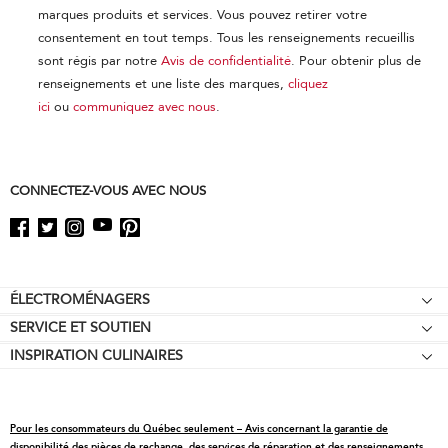
marques produits et services. Vous pouvez retirer votre
consentement en tout temps. Tous les renseignements recueillis
sont régis par notre
Avis de confidentialité
. Pour obtenir plus de
renseignements et une liste des marques,
cliquez
ici
ou
communiquez avec nous
.
CONNECTEZ-VOUS AVEC NOUS
Footer
ÉLECTROMÉNAGERS
SERVICE ET SOUTIEN
Tables de cuisson
INSPIRATION CULINAIRES
Garantie d'égalisation des prix
Fours encastrés
Affiliation
Aide relative au produit
Réfrigérateurs
Offres spéciales
Prendre rendez-vous
Cuisinières
Pour les consommateurs du Québec seulement – Avis concernant la garantie de
Contactez-nous
Pièces de rechange
Fours à micro-ondes
disponibilité des pièces de rechange, des services de réparation et des renseignements