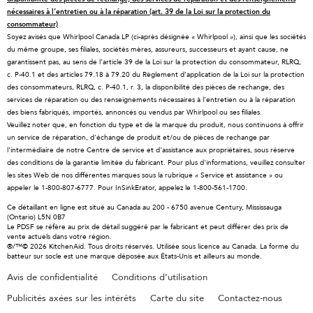
nécessaires à l’entretien ou à la réparation (art. 39 de la Loi sur la protection du
À propos de KitchenAid
Programmes d’entretien
Lave-vaisselle
consommateur)
Soyez avisés que Whirlpool Canada LP (ci-après désignée « Whirlpool »), ainsi que les sociétés
Carrières
Retours et échanges
Broyeurs et compacteurs
du même groupe, ses filiales, sociétés mères, assureurs, successeurs et ayant cause, ne
International
Ressources
Hottes et ventilation
garantissent pas, au sens de l’article 39 de la Loi sur la protection du consommateur, RLRQ,
c. P-40.1 et des articles 79.18 à 79.20 du Règlement d’application de la Loi sur la protection
Salle de presse
Enregistrement d'un produit
Tiroirs-réchauds
des consommateurs, RLRQ, c. P-40.1, r. 3, la disponibilité des pièces de rechange, des
services de réparation ou des renseignements nécessaires à l’entretien ou à la réparation
Informations relatives aux rappels
Suivre ma commande
Filtres à eau
des biens fabriqués, importés, annoncés ou vendus par Whirlpool ou ses filiales.
Blog
Services de livraison et d'installation
Résidents du Québec
Veuillez noter que, en fonction du type et de la marque du produit, nous continuons à offrir
un service de réparation, d'échange de produit et/ou de pièces de rechange par
Whirlpool au Canada
Accessibilité
l'intermédiaire de notre Centre de service et d'assistance aux propriétaires, sous réserve
des conditions de la garantie limitée du fabricant. Pour plus d'informations, veuillez consulter
Services d'abonnement
les sites Web de nos différentes marques sous la rubrique « Service et assistance » ou
appeler le 1-800-807-6777. Pour InSinkErator, appelez le 1-800-561-1700.
Ce détaillant en ligne est situé au Canada au 200 - 6750 avenue Century, Mississauga
(Ontario) L5N 0B7
Le PDSF se réfère au prix de détail suggéré par le fabricant et peut différer des prix de
vente actuels dans votre région.
®/™© 2026 KitchenAid. Tous droits réservés. Utilisée sous licence au Canada. La forme du
batteur sur socle est une marque déposée aux États-Unis et ailleurs au monde.
Avis de confidentialité
Conditions d’utilisation
Publicités axées sur les intérêts
Carte du site
Contactez-nous