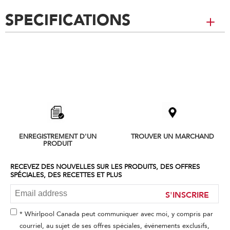
SPECIFICATIONS
Item
added
to
the
compare
list,
you
can
ENREGISTREMENT D'UN
TROUVER UN MARCHAND
find
PRODUIT
it
at
RECEVEZ DES NOUVELLES SUR LES PRODUITS, DES OFFRES
the
SPÉCIALES, DES RECETTES ET PLUS
end
of
S'INSCRIRE
this
page
* Whirlpool Canada peut communiquer avec moi, y compris par
courriel, au sujet de ses offres spéciales, événements exclusifs,