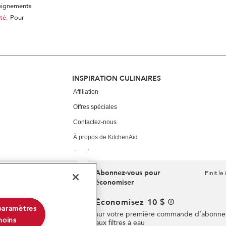
seignements
ité
. Pour
INSPIRATION CULINAIRES
Affiliation
Offres spéciales
Contactez-nous
À propos de KitchenAid
Carrières
International
Abonnez-vous pour
Finit le 9/23/26
Finit le
économiser
Salle de presse
e gratuite
Informations relatives aux rappels
Économisez 10 $
ros électroménagers
paramètres
sur votre première commande d’abonn
Blog
moins
aux filtres à eau