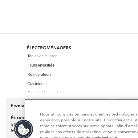
the
end
of
this
page
Footer
ÉLECTROMÉNAGERS
Tables de cuisson
Fours encastrés
Réfrigérateurs
Cuisinières
Fours à micro-ondes
Lave-vaisselle
Promo Rouge
Actuellem
Finit le 9/23/26
Broyeurs et compacteurs
Nous utilisons des témoins et d’autres technologies sim
Économisez jusqu'à 1200 $
Centre 
expérience possible sur notre site. En continuant à ut
Hottes et ventilation
d’élect
à l’achat de plusieurs gros électroménagers
témoins soient stockés sur votre appareil afin d’améli
®
admissibles KitchenAid
Économise
Tiroirs-réchauds
et aider nos efforts de marketing; et vous consentez à
liquidatio
modalités de notre
avis de confidentialité
.