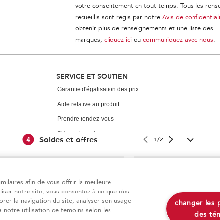
votre consentement en tout temps. Tous les ren
recueillis sont régis par notre
Avis de confidential
obtenir plus de renseignements et une liste des
marques,
cliquez ici
ou
communiquez avec nous
.
SERVICE ET SOUTIEN
Garantie d'égalisation des prix
Aide relative au produit
Prendre rendez-vous
Pièces de rechange
4
Soldes et offres
1/2
Programmes d’entretien
Retours et échanges
ent disponible
Finit le 9/23/26
Ressources
ilaires afin de vous offrir la meilleure
Livraison à domicil
de liquidation
iliser notre site, vous consentez à ce que des
Enregistrement d'un produit
®
roménagers KitchenAid
sur tous les achats de g
orer la navigation du site, analyser son usage
changer les 
999$+
z sur les électroménagers en
Suivre ma commande
 notre utilisation de témoins selon les
des té
n!