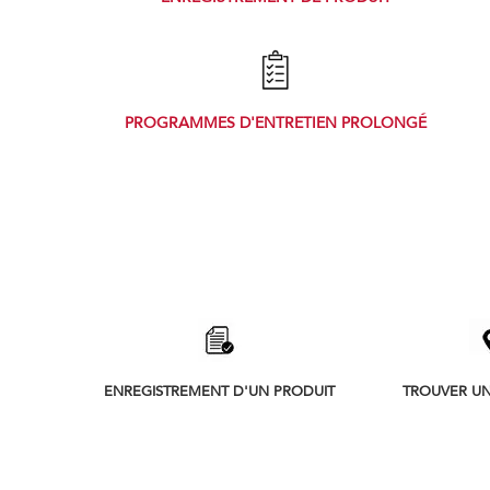
PROGRAMMES D'ENTRETIEN PROLONGÉ
Item
added
to
the
compare
list,
ENREGISTREMENT D'UN PRODUIT
TROUVER U
you
can
find
it
at