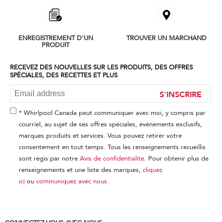
to
the
compare
list,
ENREGISTREMENT D'UN
TROUVER UN MARCHAND
you
PRODUIT
can
find
it
RECEVEZ DES NOUVELLES SUR LES PRODUITS, DES OFFRES
SPÉCIALES, DES RECETTES ET PLUS
at
the
S'INSCRIRE
end
of
this
* Whirlpool Canada peut communiquer avec moi, y compris par
page
courriel, au sujet de ses offres spéciales, événements exclusifs,
marques produits et services. Vous pouvez retirer votre
consentement en tout temps. Tous les renseignements recueillis
sont régis par notre
Avis de confidentialité
. Pour obtenir plus de
renseignements et une liste des marques,
cliquez
ici
ou
communiquez avec nous
.