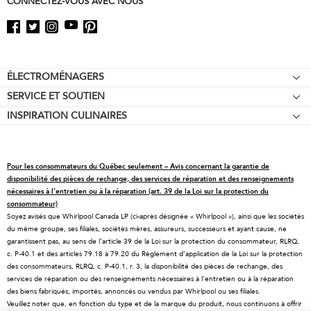
CONNECTEZ-VOUS AVEC NOUS
Footer
ÉLECTROMÉNAGERS
SERVICE ET SOUTIEN
Tables de cuisson
INSPIRATION CULINAIRES
Garantie d'égalisation des prix
Fours encastrés
Affiliation
Aide relative au produit
Réfrigérateurs
Offres spéciales
Prendre rendez-vous
Cuisinières
Pour les consommateurs du Québec seulement – Avis concernant la garantie de
Contactez-nous
Pièces de rechange
Fours à micro-ondes
disponibilité des pièces de rechange, des services de réparation et des renseignements
nécessaires à l’entretien ou à la réparation (art. 39 de la Loi sur la protection du
À propos de KitchenAid
Programmes d’entretien
Lave-vaisselle
consommateur)
Soyez avisés que Whirlpool Canada LP (ci-après désignée « Whirlpool »), ainsi que les sociétés
Carrières
Retours et échanges
Broyeurs et compacteurs
du même groupe, ses filiales, sociétés mères, assureurs, successeurs et ayant cause, ne
International
Ressources
Hottes et ventilation
garantissent pas, au sens de l’article 39 de la Loi sur la protection du consommateur, RLRQ,
c. P-40.1 et des articles 79.18 à 79.20 du Règlement d’application de la Loi sur la protection
Salle de presse
Enregistrement d'un produit
Tiroirs-réchauds
des consommateurs, RLRQ, c. P-40.1, r. 3, la disponibilité des pièces de rechange, des
services de réparation ou des renseignements nécessaires à l’entretien ou à la réparation
Informations relatives aux rappels
Suivre ma commande
Filtres à eau
des biens fabriqués, importés, annoncés ou vendus par Whirlpool ou ses filiales.
Blog
Services de livraison et d'installation
Résidents du Québec
Veuillez noter que, en fonction du type et de la marque du produit, nous continuons à offrir