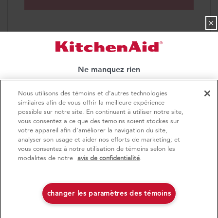
×
Ne manquez rien
Inscrivez-vous pour recevoir nos communications et être
Nous utilisons des témoins et d’autres technologies
parmi les premiers à découvrir nos offres spéciales. Nous
4
Soldes et offres
similaires afin de vous offrir la meilleure expérience
envoyons également des trucs et astuces pour vous aider
possible sur notre site. En continuant à utiliser notre site,
vous consentez à ce que des témoins soient stockés sur
à tirer le meilleur parti de vos électroménagers.
Promo Rouge
Actuellement disponi
Finit le 9/23/26
votre appareil afin d’améliorer la navigation du site,
analyser son usage et aider nos efforts de marketing; et
Économisez jusqu'à 1200 $
Centre de liquida
S'INSCRIRE
vous consentez à notre utilisation de témoins selon les
d’électroménager
à l’achat de plusieurs gros électroménagers
modalités de notre
avis de confidentialité
.
®
admissibles KitchenAid
**Une fois que je m’inscris, Whirlpool Canada peut communiquer avec moi, y
Économisez sur les él
compris par courriel, au sujet de ses offres spéciales, événements exclusifs,
liquidation!
marques, produits et services. Vous pouvez retirer votre consentement à tout
moment. Tous les renseignements recueillis sont régis par notre
avis de
changer les paramètres des témoins
confidentialité
. Pour obtenir plus de renseignements et une liste des marques,
Magasinez
Magasinez
cliquez ici
ou
communiquez avec nous.