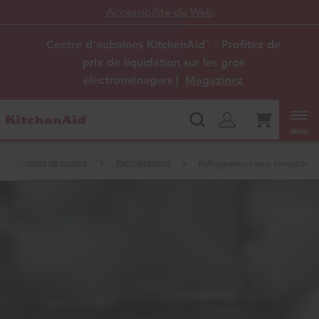
Accessibilité du Web
Centre d’aubaines KitchenAid
: Profitez de
®
prix de liquidation sur les gros
électroménagers |
Magazinez
Menu
troménagers de cuisine
Réfrigérateurs
Réfrigérateurs sous comptoir