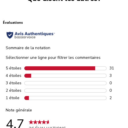
Évaluations
Sommaire de la notation
Sélectionner une ligne pour filtrer les commentaires
5 étoiles
étoiles
31
31 commen
4 étoiles
étoiles
3
3 comment
3 étoiles
étoiles
0
0 comment
2 étoiles
étoiles
0
0 comment
1 étoile
étoiles
2
2 comment
Note générale
4.7