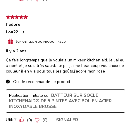
5 étoile(s) sur 5.
J’adore
Lou22
ÉCHANTILLON DU PRODUIT REÇU
il y a 2 ans
Ça fais longtemps que je voulais un mixeur kitchen aid. Je l’ai eu
à noel et je suis très satisfaite.ps: j’aime beaucoup vos choix de
couleur il en y a pour tous les goûts.j’adore mon rose
Oui, Je recommande ce produit.
BATTEUR SUR SOCLE
Publication initiale sur
KITCHENAID® DE 5 PINTES AVEC BOL EN ACIER
INOXYDABLE BROSSÉ
Utile?
SIGNALER
(
0
)
(
0
)