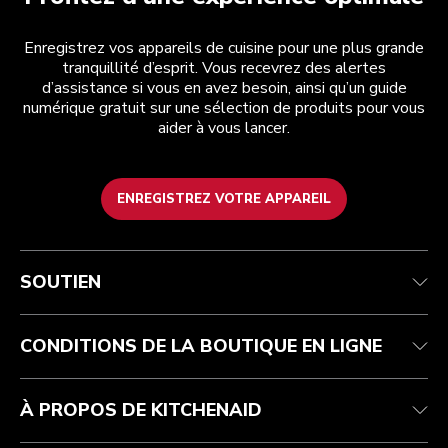
Enregistrez vos appareils de cuisine pour une plus grande
tranquillité d’esprit. Vous recevrez des alertes
d’assistance si vous en avez besoin, ainsi qu’un guide
numérique gratuit sur une sélection de produits pour vous
aider à vous lancer.
ENREGISTREZ VOTRE APPAREIL
Service après-vente
Conditions d’utilisation
La marque
Suivez votre commande
Expédition et livraison
International
SOUTIEN
Contactez-nous
Retours et remboursements
Affiliation
Réparation autorisée
Aide relative au produit
FAQ
Manuels
Résidents du Québec
CONDITIONS DE LA BOUTIQUE EN LIGNE
À PROPOS DE KITCHENAID