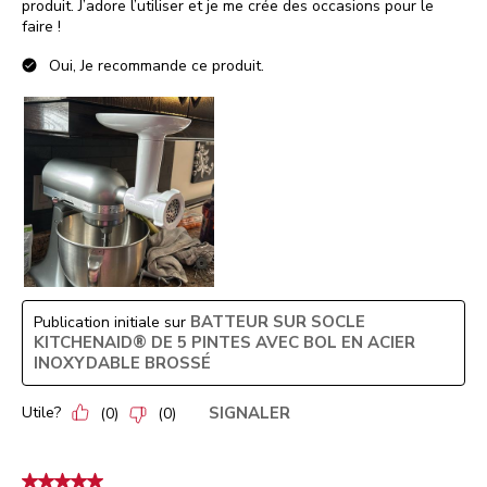
produit. J’adore l’utiliser et je me crée des occasions pour le
faire !
Oui, Je recommande ce produit.
BATTEUR SUR SOCLE
Publication initiale sur
KITCHENAID® DE 5 PINTES AVEC BOL EN ACIER
INOXYDABLE BROSSÉ
Utile?
SIGNALER
(
0
)
(
0
)
5 étoile(s) sur 5.