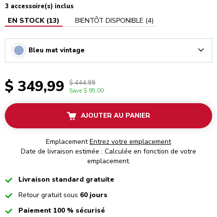
3 accessoire(s) inclus
EN STOCK
(
13
)
BIENTÔT DISPONIBLE
(
4
)
Bleu mat vintage
Arrow
$ 349,99
$ 444,99
Save
$ 95,00
AJOUTER AU PANIER
Emplacement
Entrez votre emplacement
Date de livraison estimée : Calculée en fonction de votre
emplacement.
Checked
Livraison standard gratuite
Checked
Retour gratuit sous
60 jours
Checked
Paiement 100 % sécurisé