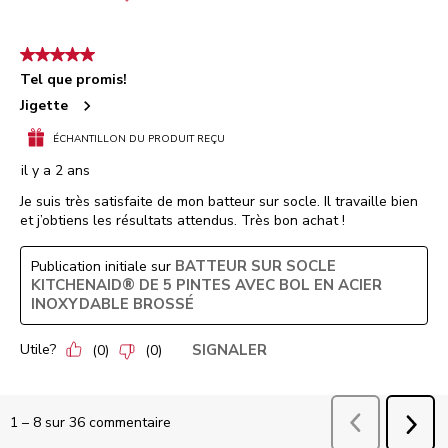
5 étoile(s) sur 5.
Tel que promis!
Jigette
ÉCHANTILLON DU PRODUIT REÇU
il y a 2 ans
Je suis très satisfaite de mon batteur sur socle. Il travaille bien
et j’obtiens les résultats attendus. Très bon achat !
BATTEUR SUR SOCLE
Publication initiale sur
KITCHENAID® DE 5 PINTES AVEC BOL EN ACIER
INOXYDABLE BROSSÉ
Utile?
SIGNALER
(
0
)
(
0
)
Précédent
comm
1
–
8 sur 36
commentaire
SUI
COM