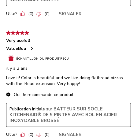
Utile?
SIGNALER
(
0
)
(
0
)
5 étoile(s) sur 5.
Very useful!
ValdeBou
ÉCHANTILLON DU PRODUIT REÇU
il y a 2 ans
Love it! Color is beautiful and we like doing flatbread pizzas
with the. Read extension. Very happy!
Oui, Je recommande ce produit.
BATTEUR SUR SOCLE
Publication initiale sur
KITCHENAID® DE 5 PINTES AVEC BOL EN ACIER
INOXYDABLE BROSSÉ
Utile?
SIGNALER
(
0
)
(
0
)