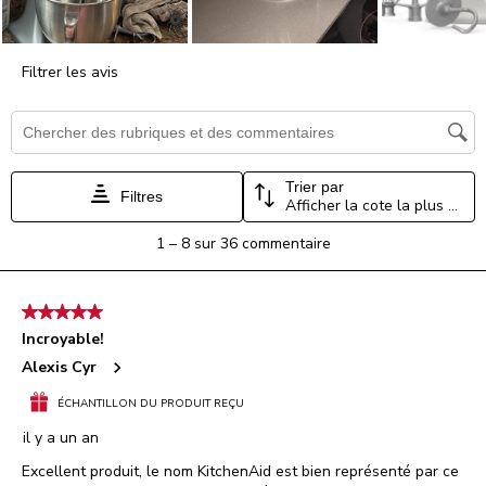
Filtrer les avis
Zone de recherche de sujet et d'avis
Trier par
Filtres
Afficher la cote la plus élevée à la plus faible
1
1
–
8 sur 36
commentaire
à
8
sur
5 étoile(s) sur 5.
36
Incroyable!
commentaire.
Alexis Cyr
ÉCHANTILLON DU PRODUIT REÇU
il y a un an
Excellent produit, le nom KitchenAid est bien représenté par ce