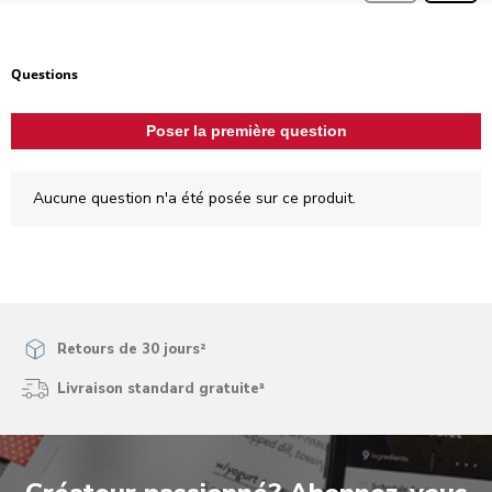
Aucune question n'a été posée sur ce produit.
Questions
Poser la première question
Aucune question n'a été posée sur ce produit.
Retours de 30 jours²
Livraison standard gratuite³