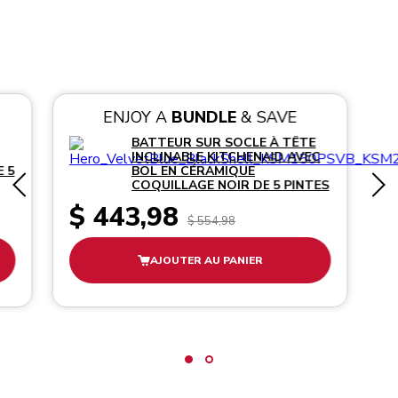
ENJOY A
BUNDLE
& SAVE
BATTEUR SUR SOCLE À TÊTE
INCLINABLE KITCHENAID AVEC
 5
BOL EN CÉRAMIQUE
COQUILLAGE NOIR DE 5 PINTES
$ 443,98
$ 554,98
AJOUTER AU PANIER