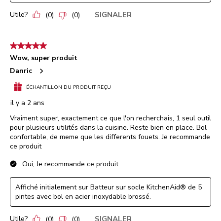
Utile?
SIGNALER
(
0
)
(
0
)
5 étoile(s) sur 5.
Wow, super produit
Danric
ÉCHANTILLON DU PRODUIT REÇU
il y a 2 ans
Vraiment super, exactement ce que l'on recherchais, 1 seul outil
pour plusieurs utilités dans la cuisine. Reste bien en place. Bol
confortable, de meme que les differents fouets. Je recommande
ce produit
Oui, Je recommande ce produit.
Affiché initialement sur Batteur sur socle KitchenAid® de 5
pintes avec bol en acier inoxydable brossé.
Utile?
SIGNALER
(
0
)
(
0
)