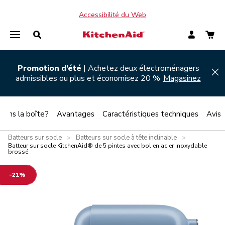
Accessibilité du Web
Promotion d’été
| Achetez deux électroménagers
Hi
admissibles ou plus et économisez 20 %
Magasinez
 dans la boîte?
Avantages
Caractéristiques techniques
Avis
Batteurs sur socle
Batteurs sur socle à tête inclinable
>
>
Batteur sur socle KitchenAid® de 5 pintes avec bol en acier inoxydable
brossé
-21%