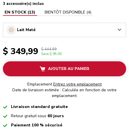
3 accessoire(s) inclus
EN STOCK
(
13
)
BIENTÔT DISPONIBLE
(
4
)
Lait Maté
Arrow
$ 349,99
$ 444,99
Save
$ 95,00
AJOUTER AU PANIER
Emplacement
Entrez votre emplacement
Date de livraison estimée : Calculée en fonction de votre
emplacement.
Checked
Livraison standard gratuite
Checked
Retour gratuit sous
60 jours
Checked
Paiement 100 % sécurisé