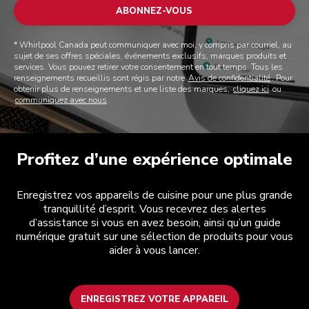
ABONNEZ-VOUS
* Whirlpool Canada peut communiquer avec moi, y compris par courriel, au
sujet de ses offres spéciales, événements exclusifs, marques produits et
services. Vous pouvez retirer votre consentement en tout temps. Tous les
renseignements recueillis sont régis par notre
Avis de confidentialité
. Pour
obtenir plus de renseignements et une liste des marques,
cliquez ici
ou
communiquez avec nous
.
Profitez d’une expérience optimale
Enregistrez vos appareils de cuisine pour une plus grande
tranquillité d’esprit. Vous recevrez des alertes
d’assistance si vous en avez besoin, ainsi qu’un guide
numérique gratuit sur une sélection de produits pour vous
aider à vous lancer.
ENREGISTREZ VOTRE APPAREIL