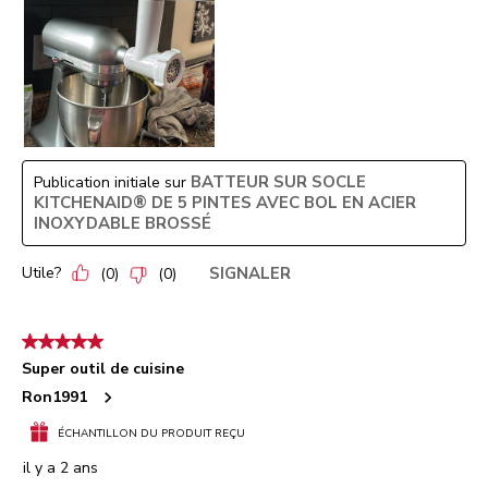
BATTEUR SUR SOCLE
Publication initiale sur
KITCHENAID® DE 5 PINTES AVEC BOL EN ACIER
INOXYDABLE BROSSÉ
Utile?
SIGNALER
(
0
)
(
0
)
5 étoile(s) sur 5.
Super outil de cuisine
Ron1991
ÉCHANTILLON DU PRODUIT REÇU
il y a 2 ans