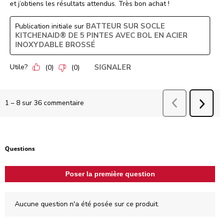
et j’obtiens les résultats attendus. Très bon achat !
BATTEUR SUR SOCLE
Publication initiale sur
KITCHENAID® DE 5 PINTES AVEC BOL EN ACIER
INOXYDABLE BROSSÉ
Utile?
SIGNALER
(
0
)
(
0
)
Précédent
comm
1
–
8 sur 36
commentaire
SUI
COM
Aucune question n'a été posée sur ce produit.
Questions
Poser la première question
Aucune question n'a été posée sur ce produit.