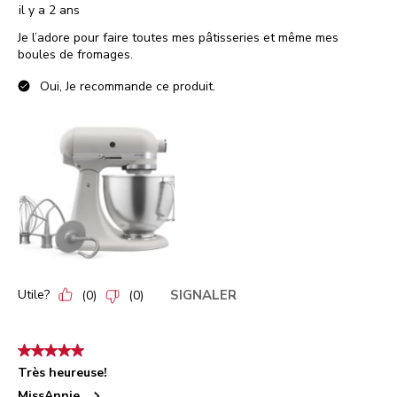
il y a 2 ans
Je l’adore pour faire toutes mes pâtisseries et même mes
boules de fromages.
Oui, Je recommande ce produit.
Utile?
SIGNALER
(
0
)
(
0
)
5 étoile(s) sur 5.
Très heureuse!
MissAnnie