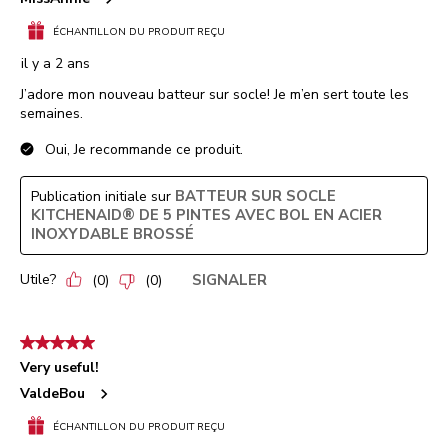
ÉCHANTILLON DU PRODUIT REÇU
il y a 2 ans
J’adore mon nouveau batteur sur socle! Je m’en sert toute les
semaines.
Oui, Je recommande ce produit.
BATTEUR SUR SOCLE
Publication initiale sur
KITCHENAID® DE 5 PINTES AVEC BOL EN ACIER
INOXYDABLE BROSSÉ
Utile?
SIGNALER
(
0
)
(
0
)
5 étoile(s) sur 5.
Very useful!
ValdeBou
ÉCHANTILLON DU PRODUIT REÇU