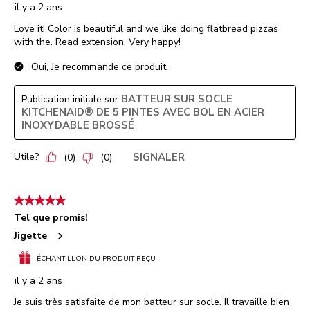
il y a 2 ans
Love it! Color is beautiful and we like doing flatbread pizzas
with the. Read extension. Very happy!
Oui, Je recommande ce produit.
BATTEUR SUR SOCLE
Publication initiale sur
KITCHENAID® DE 5 PINTES AVEC BOL EN ACIER
INOXYDABLE BROSSÉ
Utile?
SIGNALER
(
0
)
(
0
)
5 étoile(s) sur 5.
Tel que promis!
Jigette
ÉCHANTILLON DU PRODUIT REÇU
il y a 2 ans
Je suis très satisfaite de mon batteur sur socle. Il travaille bien