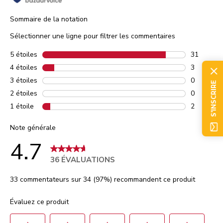
Sommaire de la notation
Sélectionner une ligne pour filtrer les commentaires
5 étoiles
étoiles
31
31 commen
4 étoiles
étoiles
3
3 comment
3 étoiles
étoiles
0
S'INSCRIRE
0 comment
2 étoiles
étoiles
0
0 comment
1 étoile
étoiles
2
2 comment
Note générale
4.7
36 ÉVALUATIONS
33 commentateurs sur 34 (97%) recommandent ce produit
Évaluez ce produit