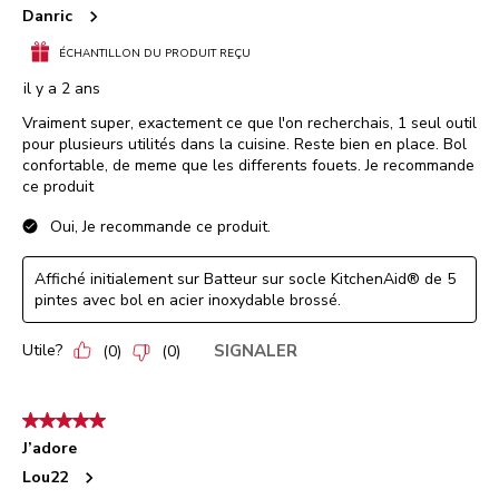
Danric
ÉCHANTILLON DU PRODUIT REÇU
il y a 2 ans
Vraiment super, exactement ce que l'on recherchais, 1 seul outil
pour plusieurs utilités dans la cuisine. Reste bien en place. Bol
confortable, de meme que les differents fouets. Je recommande
ce produit
Oui, Je recommande ce produit.
Affiché initialement sur Batteur sur socle KitchenAid® de 5
pintes avec bol en acier inoxydable brossé.
Utile?
SIGNALER
(
0
)
(
0
)
5 étoile(s) sur 5.
J’adore
Lou22