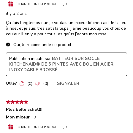
ÉCHANTILLON DU PRODUIT REÇU
il y a 2 ans
Ça fais longtemps que je voulais un mixeur kitchen aid. Je l’ai eu
à noel et je suis très satisfaite.ps: j’aime beaucoup vos choix de
couleur il en y a pour tous les goûts.j’adore mon rose
Oui, Je recommande ce produit.
BATTEUR SUR SOCLE
Publication initiale sur
KITCHENAID® DE 5 PINTES AVEC BOL EN ACIER
INOXYDABLE BROSSÉ
Utile?
SIGNALER
(
0
)
(
0
)
5 étoile(s) sur 5.
Plus belle achat!!!
Mon mixeur
ÉCHANTILLON DU PRODUIT REÇU