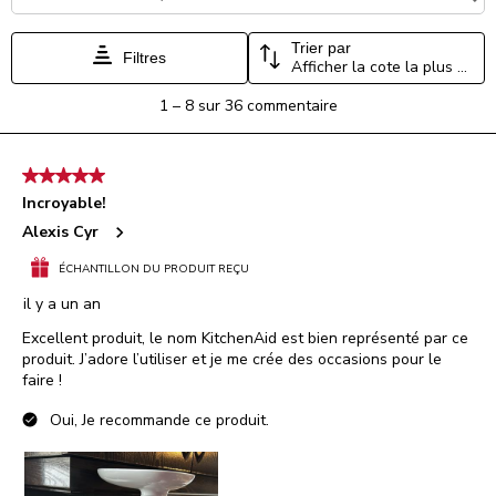
Trier par
Filtres
Afficher la cote la plus élevée à la plus faible
1
1
–
8 sur 36
commentaire
à
8
sur
5 étoile(s) sur 5.
36
Incroyable!
commentaire.
Alexis Cyr
ÉCHANTILLON DU PRODUIT REÇU
il y a un an
Excellent produit, le nom KitchenAid est bien représenté par ce
produit. J’adore l’utiliser et je me crée des occasions pour le
faire !
Oui, Je recommande ce produit.