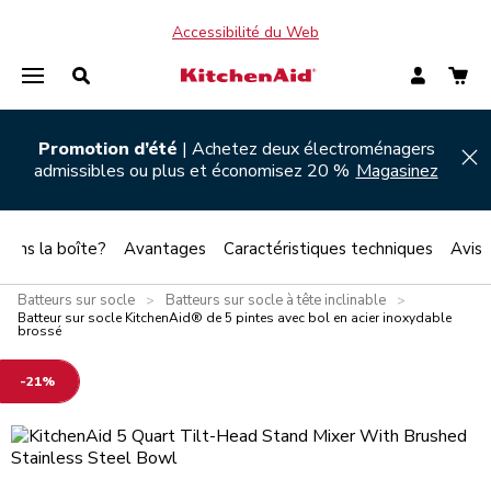
Accessibilité du Web
Promotion d’été
| Achetez deux électroménagers
Hi
admissibles ou plus et économisez 20 %
Magasinez
 dans la boîte?
Avantages
Caractéristiques techniques
Avis
Batteurs sur socle
Batteurs sur socle à tête inclinable
>
>
Batteur sur socle KitchenAid® de 5 pintes avec bol en acier inoxydable
brossé
-21%