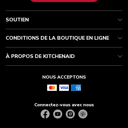
Service après-vente
Conditions d’utilisation
La marque
Suivez votre commande
Expédition et livraison
International
SOUTIEN
Contactez-nous
Retours et remboursements
Affiliation
Réparation autorisée
Aide relative au produit
FAQ
Manuels
Résidents du Québec
CONDITIONS DE LA BOUTIQUE EN LIGNE
À PROPOS DE KITCHENAID
NOUS ACCEPTONS
Connectez-vous avec nous