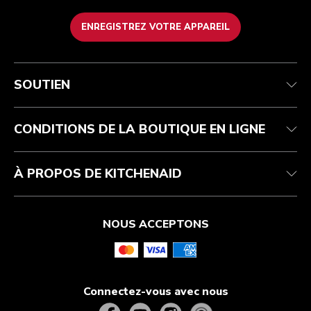
ENREGISTREZ VOTRE APPAREIL
Service après-vente
Conditions d’utilisation
La marque
Suivez votre commande
Expédition et livraison
International
SOUTIEN
Contactez-nous
Retours et remboursements
Affiliation
Réparation autorisée
Aide relative au produit
FAQ
Manuels
Résidents du Québec
CONDITIONS DE LA BOUTIQUE EN LIGNE
À PROPOS DE KITCHENAID
NOUS ACCEPTONS
Connectez-vous avec nous