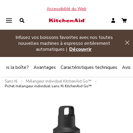
Accessibilité du Web
Infusez vos boissons favorites avec nos toutes
de banner
nouvelles machines à espresso entièrement
Hi
automatiques |
Découvrir
 dans la boîte?
Avantages
Caractéristiques techniques
Avis
Sans fil
Mélangeur individuel KitchenAid Go™
>
>
Pichet mélangeur individuel sans fil KitchenAid Go™