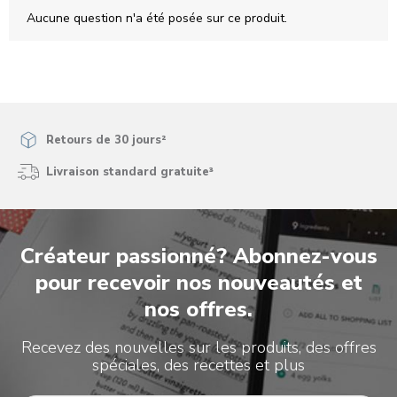
le
le
le
le
le
Aucune question n'a été posée sur ce produit.
formulaire
formulaire
formulaire
formulaire
formulaire
de
de
de
de
de
soumission.
soumission.
soumission.
soumission.
soumission.
Retours de 30 jours²
Livraison standard gratuite³
Créateur passionné? Abonnez-vous
pour recevoir nos nouveautés et
nos offres.
Recevez des nouvelles sur les produits, des offres
spéciales, des recettes et plus