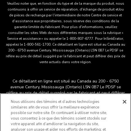
Veuillez noter que, en fonction du type et de la marque du produit, nous
continuons à offrir un service de réparation, d'échange de produit et/ou
de pièces de rechange par l'intermédiaire de notre Centre de service et
d'assistance aux propriétaires, sous réserve des conditions de la
garantie limitée du fabricant. Pour plus d'informations, veuillez
consulter les sites Web de nos différentes marques sous la rubrique «
Service et assistance » ou appeler le 1-800-807-6777. Pour InSinkErator,
appelez le 1-800-561-1700. Ce détaillant en ligne est situé au Canada au
200 - 6750 avenue Century, Mississauga (Ontario) L5N 0B7 Le PDSF se
réfère au prix de détail suggéré par le fabricant et peut différer des prix de
vente actuels dans votre région.
Ce détaillant en ligne est situé au Canada au 200 - 6750
avenue Century, Mississauga (Ontario) L5N 0B7 Le PDSF se
réfère au prix de détail suggéré par le fabricant et peut différer
®
™
des prix de vente actuels dans votre région.
/
© 2025
Nous utilisons des témoins et d’autres technologies
KitchenAid. Tous droits réservés. Utilisée sous licence au
similaires afin de vous offrir la meilleure expérience
Canada. La forme du batteur sur socle est une marque déposée
possible sur notre site. En continuant à utiliser notre site,
aux États-Unis et ailleurs au monde.
vous consentez à ce que des témoins soient stockés sur
Ne vendez pas mes renseignements personnels
votre appareil afin d’améliorer la navigation du site,
analyser son usage et aider nos efforts de marketing; et