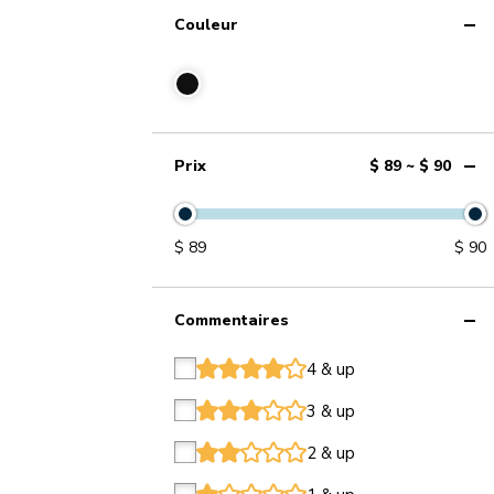
Couleur
Prix
$ 89 ~ $ 90
$
89
$
90
Commentaires
4 & up
star
star
star
star
star
3 & up
star
star
star
star
star
2 & up
star
star
star
star
star