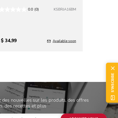
KSBRJA16BM
0.0
(0)
T
$ 34,99
Available soon
S'INSCRIRE
 des nouvelles sur les produits, des offres
s, des recettes et plus