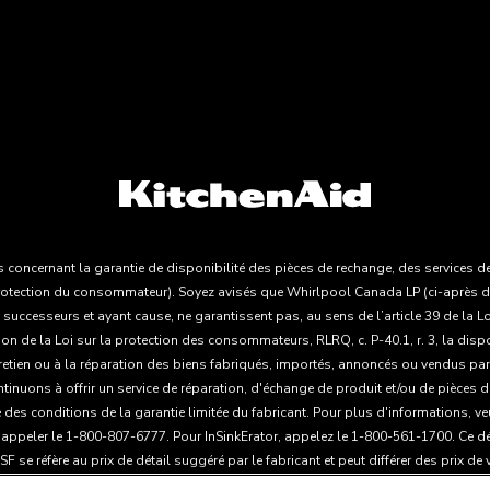
oncernant la garantie de disponibilité des pièces de rechange, des services de
 la protection du consommateur). Soyez avisés que Whirlpool Canada LP (ci-après d
 successeurs et ayant cause, ne garantissent pas, au sens de l’article 39 de la 
on de la Loi sur la protection des consommateurs, RLRQ, c. P-40.1, r. 3, la disp
etien ou à la réparation des biens fabriqués, importés, annoncés ou vendus par W
inuons à offrir un service de réparation, d'échange de produit et/ou de pièces d
e des conditions de la garantie limitée du fabricant. Pour plus d'informations, ve
 appeler le 1-800-807-6777. Pour InSinkErator, appelez le 1-800-561-1700. Ce dé
se réfère au prix de détail suggéré par le fabricant et peut différer des prix de 