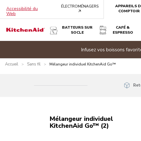
APPAREILS D
ÉLECTROMÉNAGERS
Accessibilité du
arrow
COMPTOIR
Web
BATTEURS SUR
CAFÉ &
SOCLE
ESPRESSO
e banner
Infusez vos boissons favor
Accueil
Sans fil
>
>
Mélangeur individuel KitchenAid Go™
Ret
Mélangeur individuel
KitchenAid Go™ (2)