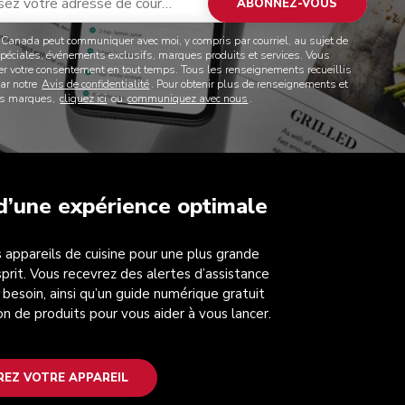
ABONNEZ-VOUS
 Canada peut communiquer avec moi, y compris par courriel, au sujet de
spéciales, événements exclusifs, marques produits et services. Vous
rer votre consentement en tout temps. Tous les renseignements recueillis
par notre
Avis de confidentialité
. Pour obtenir plus de renseignements et
des marques,
cliquez ici
ou
communiquez avec nous
.
 d’une expérience optimale
 appareils de cuisine pour une plus grande
esprit. Vous recevrez des alertes d’assistance
 besoin, ainsi qu’un guide numérique gratuit
on de produits pour vous aider à vous lancer.
REZ VOTRE APPAREIL