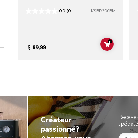
KSBR200BM
0.0
(0)
+
ADD TO CAR
$ 89,99
Recevez
Créateur
spéciale
passionné?