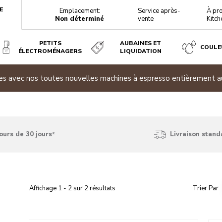
E
Emplacement:
Service après-
À pr
Non déterminé
vente
Kitch
PETITS
AUBAINES ET
COULE
ÉLECTROMÉNAGERS
LIQUIDATION
ites avec nos toutes nouvelles machines à espresso entièrement 
ours de 30 jours²
Livraison stand
Affichage
1
-
2
sur
2
résultats
Trier Par