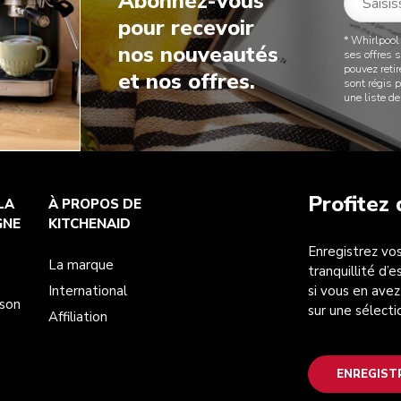
Abonnez-vous
pour recevoir
* Whirlpool
nos nouveautés
ses offres 
pouvez reti
et nos offres.
sont régis 
une liste 
Profitez
LA
À PROPOS DE
GNE
KITCHENAID
Enregistrez vos
La marque
tranquillité d’
International
si vous en avez
ison
sur une sélecti
Affiliation
ENREGIST