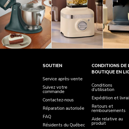
Service après-vente
Conditions d’utilisation
La marque
SOUTIEN
CONDITIONS DE 
Suivez votre commande
Expédition et livraison
International
Contactez-nous
Retours et remboursements
Affiliation
BOUTIQUE EN LI
Réparation autorisée
Aide relative au produit
Service après-vente
FAQ
Manuels
Résidents du Québec
Conditions
Suivez votre
d’utilisation
commande
Expédition et livra
Contactez-nous
Retours et
Réparation autorisée
remboursements
FAQ
Aide relative au
produit
Résidents du Québec