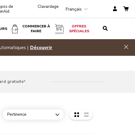
opos de
Clavardage
Français
enAid
COMMENCER À
OFFRES
URS
FAIRE
SPÉCIALES
Hid
automatiques |
Découvrir
ard gratuite³
Pertinence
Open dropdown