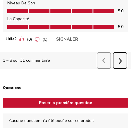
Niveau De Son
Niveau De Son, 5.0 sur 5
5.0
La Capacité
La Capacité, 5.0 sur 5
5.0
Utile?
SIGNALER
(
0
)
(
0
)
Précédent
comm
1
–
8 sur 31
commentaire
SUI
COM
Aucune question n'a été posée sur ce produit.
Questions
Poser la première question
Aucune question n'a été posée sur ce produit.