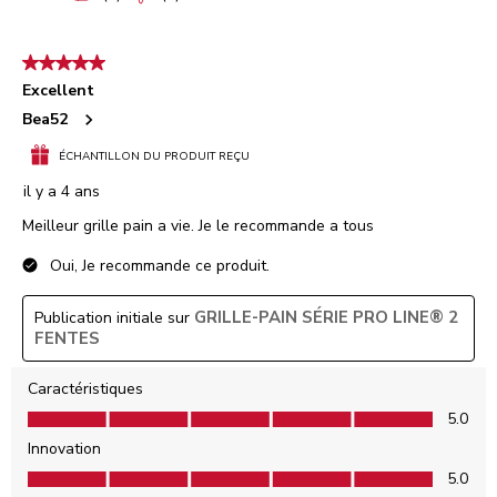
5 étoile(s) sur 5.
Excellent
Bea52
ÉCHANTILLON DU PRODUIT REÇU
il y a 4 ans
Meilleur grille pain a vie. Je le recommande a tous
Oui, Je recommande ce produit.
GRILLE-PAIN SÉRIE PRO LINE® 2
Publication initiale sur
FENTES
Caractéristiques
Caractéristiques, 5.0 sur 5
5.0
Innovation
Innovation, 5.0 sur 5
5.0