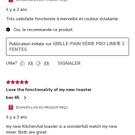
ÉCHANTILLON DU PRODUIT REÇU
il y a 2 ans
Très satisfaite fonctionne à merveille et couleur éclatante
Oui, Je recommande ce produit.
GRILLE-PAIN SÉRIE PRO LINE® 2
Publication initiale sur
FENTES
Utile?
SIGNALER
(
0
)
(
0
)
5 étoile(s) sur 5.
Love the fonctionality of my new toaster
bev 65
ÉCHANTILLON DU PRODUIT REÇU
il y a 3 ans
my new KitchenAid toaster is a wonderfull match my new
mixer. Both are great .