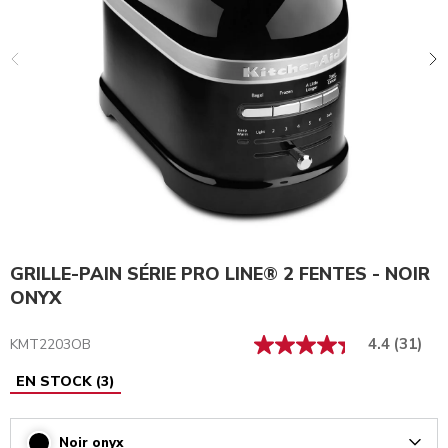
GRILLE-PAIN SÉRIE PRO LINE® 2 FENTES - NOIR
ONYX
4.4
(31)
KMT2203OB
EN STOCK
(
3
)
Noir onyx
Arrow