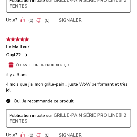
GRILLE-PAIN SÉRIE PRO LINE® 2
Publication initiale sur
FENTES
Utile?
SIGNALER
(
0
)
(
0
)
5 étoile(s) sur 5.
Le Meilleur!
Guyl72
ÉCHANTILLON DU PRODUIT REÇU
il y a 3 ans
4 mois que j’ai mon grille-pain .. juste WoW performant et très
joli
Oui, Je recommande ce produit.
GRILLE-PAIN SÉRIE PRO LINE® 2
Publication initiale sur
FENTES
Utile?
SIGNALER
(
0
)
(
0
)