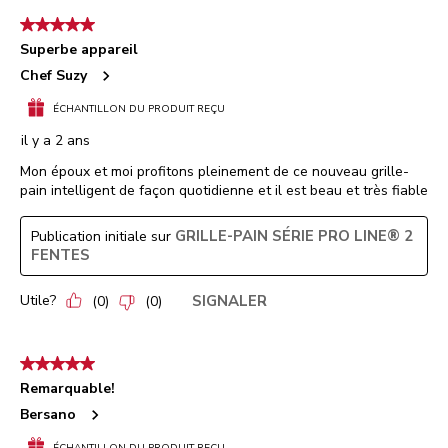
5 étoile(s) sur 5.
Superbe appareil
Chef Suzy
ÉCHANTILLON DU PRODUIT REÇU
il y a 2 ans
Mon époux et moi profitons pleinement de ce nouveau grille-
pain intelligent de façon quotidienne et il est beau et très fiable
GRILLE-PAIN SÉRIE PRO LINE® 2
Publication initiale sur
FENTES
Utile?
SIGNALER
(
0
)
(
0
)
5 étoile(s) sur 5.
Remarquable!
Bersano