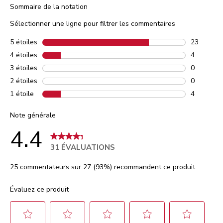
Sommaire de la notation
Sélectionner une ligne pour filtrer les commentaires
5 étoiles
étoiles
23
23 commen
4 étoiles
étoiles
4
4 comment
3 étoiles
étoiles
0
0 comment
2 étoiles
étoiles
0
0 comment
1 étoile
étoiles
4
4 comment
Note générale
4.4
31 ÉVALUATIONS
25 commentateurs sur 27 (93%) recommandent ce produit
Évaluez ce produit