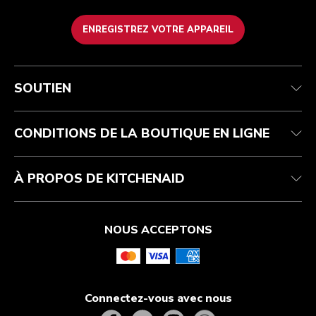
ENREGISTREZ VOTRE APPAREIL
Service après-vente
Conditions d’utilisation
La marque
Suivez votre commande
Expédition et livraison
International
SOUTIEN
Contactez-nous
Retours et remboursements
Affiliation
Réparation autorisée
Aide relative au produit
FAQ
Manuels
Résidents du Québec
CONDITIONS DE LA BOUTIQUE EN LIGNE
À PROPOS DE KITCHENAID
NOUS ACCEPTONS
Connectez-vous avec nous