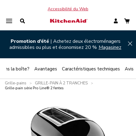
Accessibilité du Web
Promotion d’été
| Achetez deux électroménagers
Hi
admissibles ou plus et économisez 20 %
Magasinez
 dans la boîte?
Avantages
Caractéristiques techniques
Avis
Grille-pains
GRILLE-PAIN À 2 TRANCHES
>
>
Grille-pain série Pro Line® 2 fentes