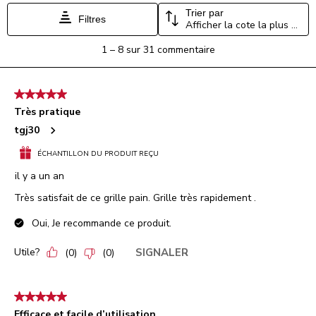
Trier par
Filtres
Afficher la cote la plus élevée à la plus faible
1
1
–
8 sur 31
commentaire
à
8
sur
5 étoile(s) sur 5.
31
Très pratique
commentaire.
tgj30
ÉCHANTILLON DU PRODUIT REÇU
il y a un an
Très satisfait de ce grille pain. Grille très rapidement .
Oui, Je recommande ce produit.
Utile?
SIGNALER
(
0
)
(
0
)
5 étoile(s) sur 5.
Efficace et facile d’utilisation