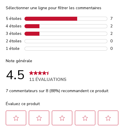
Sélectionner une ligne pour filtrer les commentaires
5 étoiles
étoiles
7
7 comment
4 étoiles
étoiles
2
2 comment
3 étoiles
étoiles
2
2 comment
2 étoiles
étoiles
0
0 comment
1 étoile
étoiles
0
0 comment
Note générale
4.5
11 ÉVALUATIONS
7 commentateurs sur 8 (88%) recommandent ce produit
Évaluez ce produit
Sélectionnez
Sélectionnez
Sélectionnez
Sélectionnez
Sélectionnez