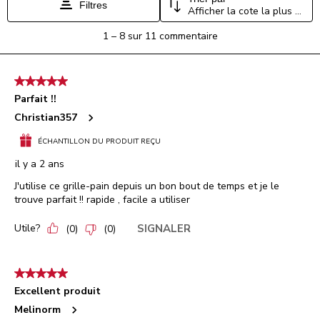
Filtres
Afficher la cote la plus élevée à la plus faible
1
1
–
8 sur 11
commentaire
à
8
sur
5 étoile(s) sur 5.
11
Parfait !!
commentaire.
Christian357
ÉCHANTILLON DU PRODUIT REÇU
il y a 2 ans
J'utilise ce grille-pain depuis un bon bout de temps et je le
trouve parfait !! rapide , facile a utiliser
Utile?
SIGNALER
(
0
)
(
0
)
5 étoile(s) sur 5.
Excellent produit
Melinorm