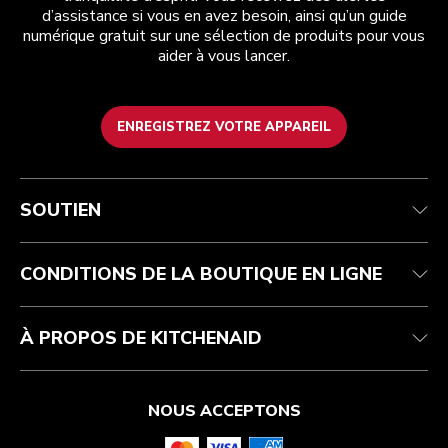
d’assistance si vous en avez besoin, ainsi qu’un guide
numérique gratuit sur une sélection de produits pour vous
aider à vous lancer.
ENREGISTREZ VOTRE APPAREIL
Service après-vente
Conditions d’utilisation
La marque
Suivez votre commande
Expédition et livraison
International
SOUTIEN
Contactez-nous
Retours et remboursements
Affiliation
Réparation autorisée
Aide relative au produit
FAQ
Manuels
Résidents du Québec
CONDITIONS DE LA BOUTIQUE EN LIGNE
À PROPOS DE KITCHENAID
NOUS ACCEPTONS