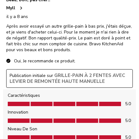
Myll
il y a 8 ans
Après avoir essayé un autre grille-pain à bas prix, j'étais déçue,
et je viens d'acheter celui-ci. Pour le moment je n'ai rien à dire
de négatif. Bon rapport qualité-prix. Le pain est doré à point et
fait très chic sur mon comptoir de cuisine. Bravo KitchenAid
pour vos beaux et bons produits.
Oui, Je recommande ce produit.
GRILLE-PAIN À 2 FENTES AVEC
Publication initiale sur
LEVIER DE REMONTÉE HAUTE MANUELLE
Caractéristiques
Caractéristiques, 5.0 sur 5
5.0
Innovation
Innovation, 5.0 sur 5
5.0
Niveau De Son
Niveau De Son, 5.0 sur 5
5.0