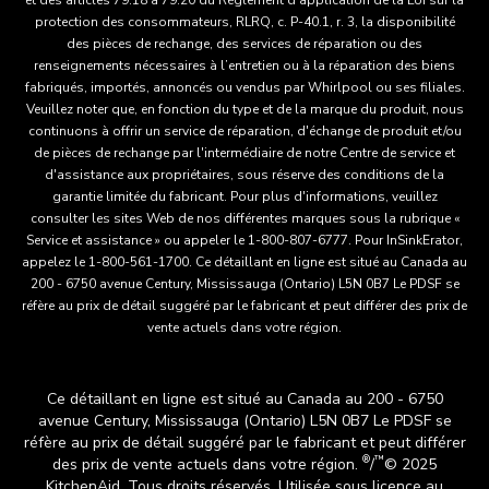
protection des consommateurs, RLRQ, c. P-40.1, r. 3, la disponibilité
des pièces de rechange, des services de réparation ou des
renseignements nécessaires à l’entretien ou à la réparation des biens
fabriqués, importés, annoncés ou vendus par Whirlpool ou ses filiales.
Veuillez noter que, en fonction du type et de la marque du produit, nous
continuons à offrir un service de réparation, d'échange de produit et/ou
de pièces de rechange par l'intermédiaire de notre Centre de service et
d'assistance aux propriétaires, sous réserve des conditions de la
garantie limitée du fabricant. Pour plus d'informations, veuillez
consulter les sites Web de nos différentes marques sous la rubrique «
Service et assistance » ou appeler le 1-800-807-6777. Pour InSinkErator,
appelez le 1-800-561-1700. Ce détaillant en ligne est situé au Canada au
200 - 6750 avenue Century, Mississauga (Ontario) L5N 0B7 Le PDSF se
réfère au prix de détail suggéré par le fabricant et peut différer des prix de
vente actuels dans votre région.
Ce détaillant en ligne est situé au Canada au 200 - 6750
avenue Century, Mississauga (Ontario) L5N 0B7 Le PDSF se
réfère au prix de détail suggéré par le fabricant et peut différer
®
™
des prix de vente actuels dans votre région.
/
© 2025
KitchenAid. Tous droits réservés. Utilisée sous licence au