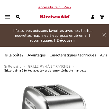
Accessibilité du Web
Promotion d’été
| Achetez deux électroménagers
Hi
admissibles ou plus et économisez 20 %
Magasinez
 dans la boîte?
Avantages
Caractéristiques techniques
Avis
Grille-pains
GRILLE-PAIN À 2 TRANCHES
>
>
Grille-pain à 2 fentes avec levier de remontée haute manuelle