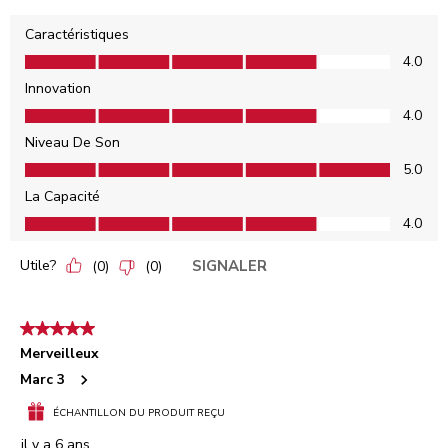
Caractéristiques
Caractéristiques, 4.0 sur 5
4.0
Innovation
Innovation, 4.0 sur 5
4.0
Niveau De Son
Niveau De Son, 5.0 sur 5
5.0
La Capacité
La Capacité, 4.0 sur 5
4.0
Utile?
SIGNALER
(
0
)
(
0
)
5 étoile(s) sur 5.
Merveilleux
Marc 3
ÉCHANTILLON DU PRODUIT REÇU
il y a 6 ans