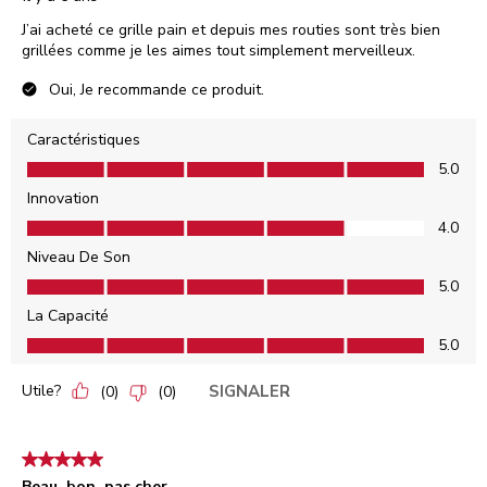
J’ai acheté ce grille pain et depuis mes routies sont très bien
grillées comme je les aimes tout simplement merveilleux.
Oui, Je recommande ce produit.
Caractéristiques
Caractéristiques, 5.0 sur 5
5.0
Innovation
Innovation, 4.0 sur 5
4.0
Niveau De Son
Niveau De Son, 5.0 sur 5
5.0
La Capacité
La Capacité, 5.0 sur 5
5.0
Utile?
SIGNALER
(
0
)
(
0
)
5 étoile(s) sur 5.
Beau, bon, pas cher..