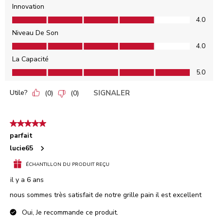
Innovation
Innovation, 4.0 sur 5
4.0
Niveau De Son
Niveau De Son, 4.0 sur 5
4.0
La Capacité
La Capacité, 5.0 sur 5
5.0
Utile?
SIGNALER
(
0
)
(
0
)
5 étoile(s) sur 5.
parfait
lucie65
ÉCHANTILLON DU PRODUIT REÇU
il y a 6 ans
nous sommes très satisfait de notre grille pain il est excellent
Oui, Je recommande ce produit.