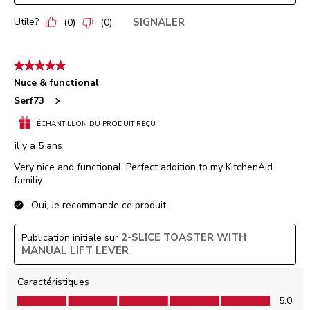
Utile?
SIGNALER
(
0
)
(
0
)
5 étoile(s) sur 5.
Nuce & functional
Serf73
ÉCHANTILLON DU PRODUIT REÇU
il y a 5 ans
Very nice and functional. Perfect addition to my KitchenAid
familiy.
Oui, Je recommande ce produit.
2-SLICE TOASTER WITH
Publication initiale sur
MANUAL LIFT LEVER
Caractéristiques
Caractéristiques, 5.0 sur 5
5.0