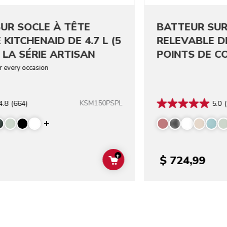
UR SOCLE À TÊTE
BATTEUR SUR
 KITCHENAID DE 4.7 L (5
RELEVABLE D
 LA SÉRIE ARTISAN
POINTS DE C
SUPÉRIEURE 
or every occasion
KSM150PSPL
4.8
(664)
5.0
(
Display more colors
+
$ 724,99
ADD TO CART