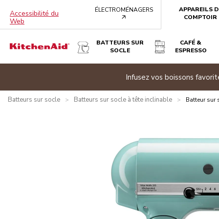
APPAREILS D
ÉLECTROMÉNAGERS
Accessibilité du
arrow
COMPTOIR
Web
BATTEURS SUR
CAFÉ &
SOCLE
ESPRESSO
BATTEUR SUR SOCLE À TÊTE INCLINABLE KITCHENAID DE 4
e banner
Infusez vos boissons favor
Présentation
Qu’y a-t-il dans la boîte?
Avantages
Carac
Batteurs sur socle
Batteurs sur socle à tête inclinable
>
>
Batteur sur 