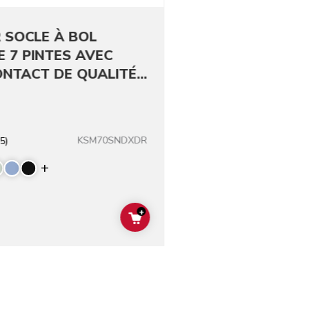
 SOCLE À BOL
E 7 PINTES AVEC
ONTACT DE QUALITÉ
REPENSÉS
KSM70SNDXDR
5)
Display more colors
+
ADD TO CART