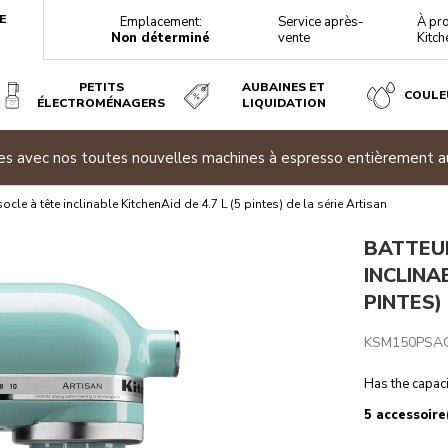
E
Emplacement:
Service après-
À pr
Non déterminé
vente
Kitch
PETITS
AUBAINES ET
COULE
ÉLECTROMÉNAGERS
LIQUIDATION
.7 L (5 PINTES) DE LA SÉRIE ARTISAN
ites avec nos toutes nouvelles machines à espresso entièrement 
téristiques techniques
Avis
socle à tête inclinable KitchenAid de 4.7 L (5 pintes) de la série Artisan
BATTEU
INCLINA
PINTES)
KSM150PSA
Has the capaci
5 accessoire(