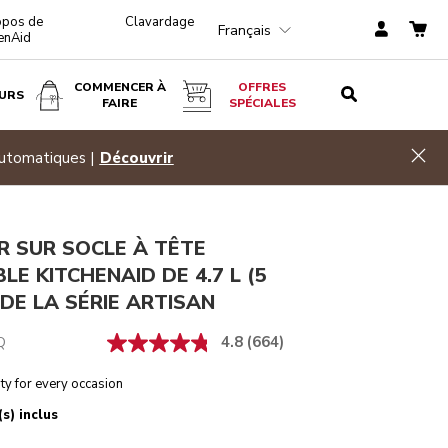
opos de
Clavardage
Français
enAid
COMMENCER À
OFFRES
URS
FAIRE
SPÉCIALES
Ciel d'Aqua
AJOUTER AU PANIER
$ 474,99
Hid
automatiques |
Découvrir
R SUR SOCLE À TÊTE
BLE KITCHENAID DE 4.7 L (5
 DE LA SÉRIE ARTISAN
4.8
(664)
Q
ty for every occasion
s) inclus