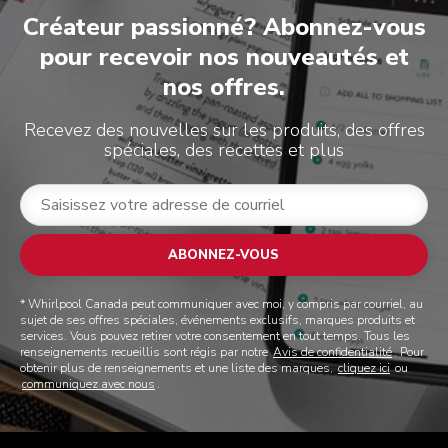
Créateur passionné? Abonnez-vous
pour recevoir nos nouveautés et
nos offres.
Recevez des nouvelles sur les produits, des offres
spéciales, des recettes et plus
ABONNEZ-VOUS
* Whirlpool Canada peut communiquer avec moi, y compris par courriel, au
sujet de ses offres spéciales, événements exclusifs, marques produits et
services. Vous pouvez retirer votre consentement en tout temps. Tous les
renseignements recueillis sont régis par notre
Avis de confidentialité
. Pour
obtenir plus de renseignements et une liste des marques,
cliquez ici
ou
communiquez avec nous
.