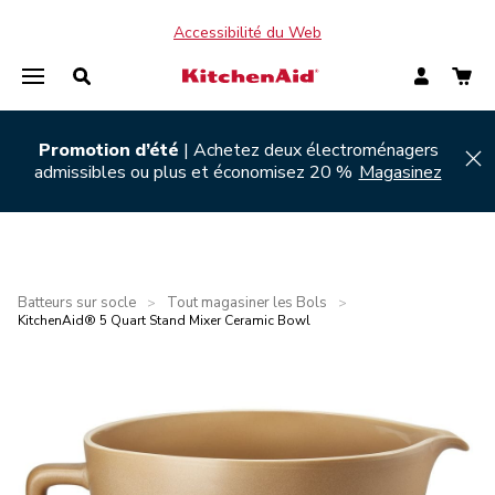
Accessibilité du Web
Promotion d’été
| Achetez deux électroménagers
Hi
admissibles ou plus et économisez 20 %
Magasinez
Batteurs sur socle
Tout magasiner les Bols
>
>
KitchenAid® 5 Quart Stand Mixer Ceramic Bowl