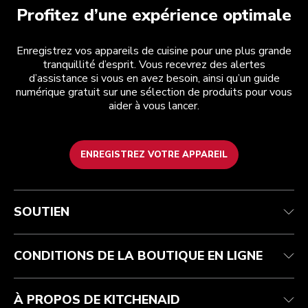
Profitez d’une expérience optimale
Enregistrez vos appareils de cuisine pour une plus grande
tranquillité d’esprit. Vous recevrez des alertes
d’assistance si vous en avez besoin, ainsi qu’un guide
numérique gratuit sur une sélection de produits pour vous
aider à vous lancer.
ENREGISTREZ VOTRE APPAREIL
Service après-vente
Conditions d’utilisation
La marque
Suivez votre commande
Expédition et livraison
International
SOUTIEN
Contactez-nous
Retours et remboursements
Affiliation
Réparation autorisée
Aide relative au produit
FAQ
Manuels
Résidents du Québec
CONDITIONS DE LA BOUTIQUE EN LIGNE
À PROPOS DE KITCHENAID