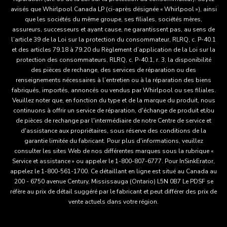
avisés que Whirlpool Canada LP (ci-après désignée « Whirlpool »), ainsi
que les sociétés du même groupe, ses filiales, sociétés mères,
assureurs, successeurs et ayant cause, ne garantissent pas, au sens de
l’article 39 de la Loi sur la protection du consommateur, RLRQ, c. P-40.1
et des articles 79.18 à 79.20 du Règlement d’application de la Loi sur la
protection des consommateurs, RLRQ, c. P-40.1, r. 3, la disponibilité
des pièces de rechange, des services de réparation ou des
renseignements nécessaires à l’entretien ou à la réparation des biens
fabriqués, importés, annoncés ou vendus par Whirlpool ou ses filiales.
Veuillez noter que, en fonction du type et de la marque du produit, nous
continuons à offrir un service de réparation, d'échange de produit et/ou
de pièces de rechange par l'intermédiaire de notre Centre de service et
d'assistance aux propriétaires, sous réserve des conditions de la
garantie limitée du fabricant. Pour plus d'informations, veuillez
consulter les sites Web de nos différentes marques sous la rubrique «
Service et assistance » ou appeler le 1-800-807-6777. Pour InSinkErator,
appelez le 1-800-561-1700. Ce détaillant en ligne est situé au Canada au
200 - 6750 avenue Century, Mississauga (Ontario) L5N 0B7 Le PDSF se
réfère au prix de détail suggéré par le fabricant et peut différer des prix de
vente actuels dans votre région.