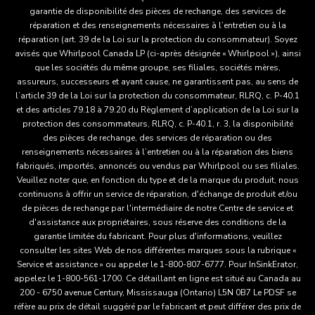
garantie de disponibilité des pièces de rechange, des services de
réparation et des renseignements nécessaires à l’entretien ou à la
réparation (art. 39 de la Loi sur la protection du consommateur). Soyez
avisés que Whirlpool Canada LP (ci-après désignée « Whirlpool »), ainsi
que les sociétés du même groupe, ses filiales, sociétés mères,
assureurs, successeurs et ayant cause, ne garantissent pas, au sens de
l’article 39 de la Loi sur la protection du consommateur, RLRQ, c. P-40.1
et des articles 79.18 à 79.20 du Règlement d’application de la Loi sur la
protection des consommateurs, RLRQ, c. P-40.1, r. 3, la disponibilité
des pièces de rechange, des services de réparation ou des
renseignements nécessaires à l’entretien ou à la réparation des biens
fabriqués, importés, annoncés ou vendus par Whirlpool ou ses filiales.
Veuillez noter que, en fonction du type et de la marque du produit, nous
continuons à offrir un service de réparation, d'échange de produit et/ou
de pièces de rechange par l'intermédiaire de notre Centre de service et
d'assistance aux propriétaires, sous réserve des conditions de la
garantie limitée du fabricant. Pour plus d'informations, veuillez
consulter les sites Web de nos différentes marques sous la rubrique «
Service et assistance » ou appeler le 1-800-807-6777. Pour InSinkErator,
appelez le 1-800-561-1700. Ce détaillant en ligne est situé au Canada au
200 - 6750 avenue Century, Mississauga (Ontario) L5N 0B7 Le PDSF se
réfère au prix de détail suggéré par le fabricant et peut différer des prix de