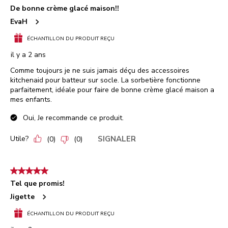
De bonne crème glacé maison!!
EvaH
ÉCHANTILLON DU PRODUIT REÇU
il y a 2 ans
Comme toujours je ne suis jamais déçu des accessoires
kitchenaid pour batteur sur socle. La sorbetière fonctionne
parfaitement, idéale pour faire de bonne crème glacé maison a
mes enfants.
Oui, Je recommande ce produit.
Utile?
SIGNALER
(
0
)
(
0
)
5 étoile(s) sur 5.
Tel que promis!
Jigette
ÉCHANTILLON DU PRODUIT REÇU