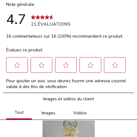
Note générale
4.7
21 ÉVALUATIONS
16 commentateurs sur 16 (100%) recommandent ce produit
Évaluez ce produit
Sélectionnez
Sélectionnez
Sélectionnez
Sélectionnez
Sélectionnez
Pour ajouter un avis, vous devrez fournir une adresse courriel
pour
pour
pour
pour
pour
valide à des fins de vérification.
évaluer
évaluer
évaluer
évaluer
évaluer
l'article
l'article
l'article
l'article
l'article
Images et vidéos du client
à
à
à
à
à
1
2
3
4
5
étoile.
étoiles.
étoiles.
étoiles.
étoiles.
Cette
Cette
Cette
Cette
Cette
action
action
action
action
action
ouvrira
ouvrira
ouvrira
ouvrira
ouvrira