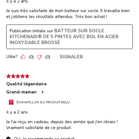
il y a 2 ans
Je suis très satisfaite de mon batteur sur socle. Il travaille bien
et j’obtiens les résultats attendus. Très bon achat !
BATTEUR SUR SOCLE
Publication initiale sur
KITCHENAID® DE 5 PINTES AVEC BOL EN ACIER
INOXYDABLE BROSSÉ
Utile?
SIGNALER
(
0
)
(
0
)
5 étoile(s) sur 5.
Qualité légendaire
Grand-maman
ÉCHANTILLON DU PRODUIT REÇU
il y a 2 ans
Je l'ai reçu en cadeau, depuis des année que j'en rêvais !
Vraiment satisfaite de ce produit.
Oui, Je recommande ce produit.