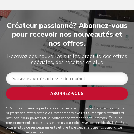
Créateur passionné? Abonnez-vous
pour recevoir nos nouveautés et
nos offres.
Recevez des nouvelles sur les produits, des offres
spéciales, des recettes et plus
ABONNEZ-VOUS
* Whirlpool Canada peut communiquer avec moi, y compris par courriel, au
sujet de ses offres spéciales, événements exclusifs, marques produits et
services. Vous pouvez retirer votre consentement en tout temps. Tous les
renseignements recueillis sont régis par notre
Avis de confidentialité
. Pour
obtenir plus de renseignements et une liste des marques,
cliquez ici
ou
communiquez avec nous
.