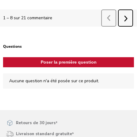
Précédent
comm
1
–
8 sur 21
commentaire
SUI
COM
Aucune question n'a été posée sur ce produit.
Questions
Poser la première question
Aucune question n'a été posée sur ce produit.
Retours de 30 jours²
Livraison standard gratuite³