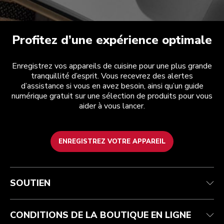
Profitez d’une expérience optimale
Enregistrez vos appareils de cuisine pour une plus grande
tranquillité d’esprit. Vous recevrez des alertes
d’assistance si vous en avez besoin, ainsi qu’un guide
numérique gratuit sur une sélection de produits pour vous
aider à vous lancer.
ENREGISTREZ VOTRE APPAREIL
Service après-vente
Conditions d’utilisation
La marque
Suivez votre commande
Expédition et livraison
International
SOUTIEN
Contactez-nous
Retours et remboursements
Affiliation
Réparation autorisée
Aide relative au produit
FAQ
Manuels
Résidents du Québec
CONDITIONS DE LA BOUTIQUE EN LIGNE