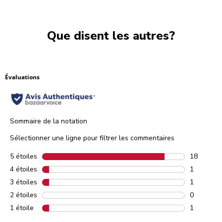
Que disent les autres?
Évaluations
Sommaire de la notation
Sélectionner une ligne pour filtrer les commentaires
5 étoiles
étoiles
18
18 commen
4 étoiles
étoiles
1
1 comment
3 étoiles
étoiles
1
1 comment
2 étoiles
étoiles
0
0 comment
1 étoile
étoiles
1
1 comment