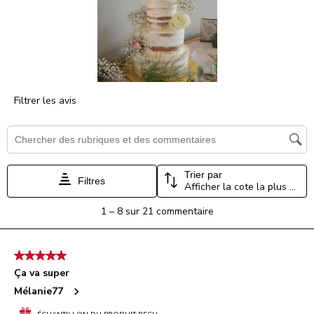
le
le
le
le
le
formulaire
formulaire
formulaire
formulaire
formulaire
de
de
de
de
de
soumission.
soumission.
soumission.
soumission.
soumission.
Filtrer les avis
Zone de recherche de sujet et d'avis
Trier par
Filtres
Afficher la cote la plus élevée à la plus faible
1
1
–
8 sur 21
commentaire
à
8
sur
5 étoile(s) sur 5.
21
Ça va super
commentaire.
Mélanie77