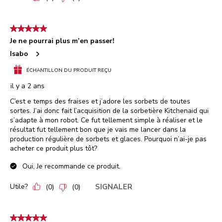
5 étoile(s) sur 5.
Je ne pourrai plus m’en passer!
Isabo
ÉCHANTILLON DU PRODUIT REÇU
il y a 2 ans
C’est e temps des fraises et j’adore les sorbets de toutes
sortes. J’ai donc fait l’acquisition de la sorbetière Kitchenaid qui
s’adapte à mon robot. Ce fut tellement simple à réaliser et le
résultat fut tellement bon que je vais me lancer dans la
production régulière de sorbets et glaces. Pourquoi n’ai-je pas
acheter ce produit plus tôt?
Oui, Je recommande ce produit.
Utile?
SIGNALER
(
0
)
(
0
)
5 étoile(s) sur 5.