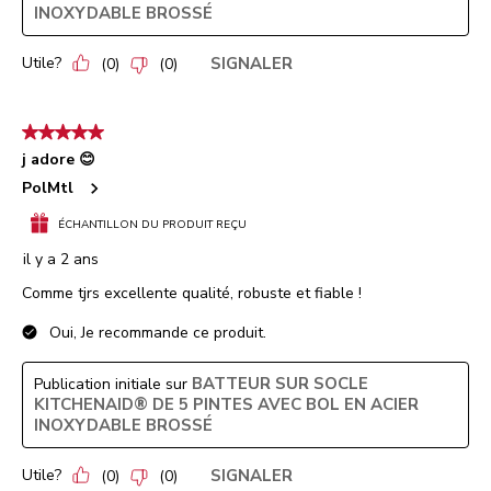
INOXYDABLE BROSSÉ
Utile?
SIGNALER
(
0
)
(
0
)
5 étoile(s) sur 5.
j adore 😊
PolMtl
ÉCHANTILLON DU PRODUIT REÇU
il y a 2 ans
Comme tjrs excellente qualité, robuste et fiable !
Oui, Je recommande ce produit.
BATTEUR SUR SOCLE
Publication initiale sur
KITCHENAID® DE 5 PINTES AVEC BOL EN ACIER
INOXYDABLE BROSSÉ
Utile?
SIGNALER
(
0
)
(
0
)