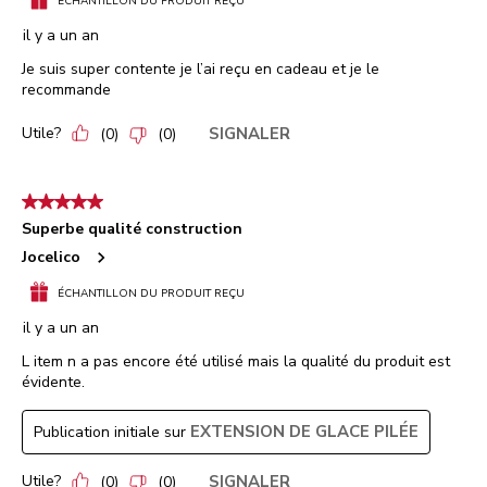
ÉCHANTILLON DU PRODUIT REÇU
il y a un an
Je suis super contente je l’ai reçu en cadeau et je le
recommande
Utile?
SIGNALER
(
0
)
(
0
)
5 étoile(s) sur 5.
Superbe qualité construction
Jocelico
ÉCHANTILLON DU PRODUIT REÇU
il y a un an
L item n a pas encore été utilisé mais la qualité du produit est
évidente.
EXTENSION DE GLACE PILÉE
Publication initiale sur
Utile?
SIGNALER
(
0
)
(
0
)