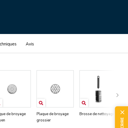
echniques
Avis
que de broyage
Plaque de broyage
Brosse de nettoyage
Po
yen
grossier