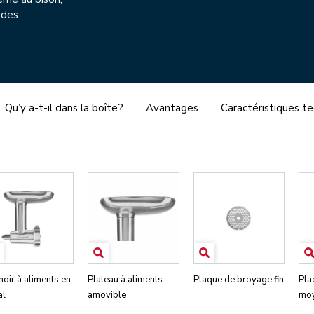
 des
Qu’y a-t-il dans la boîte?
Avantages
Caractéristiques t
oir à aliments en
Plateau à aliments
Plaque de broyage fin
Pla
al
amovible
mo