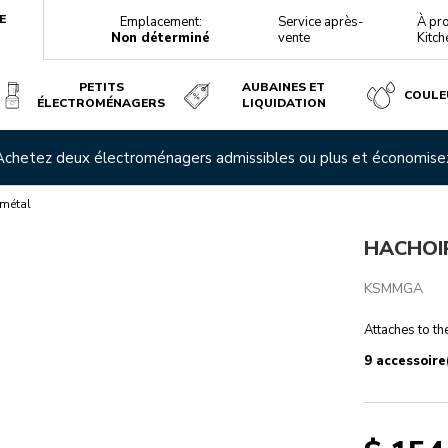
E
Emplacement:
Service après-
À pr
Non déterminé
vente
Kitch
PETITS
AUBAINES ET
COULE
ÉLECTROMÉNAGERS
LIQUIDATION
 Achetez deux électroménagers admissibles ou plus et économis
téristiques techniques
Avis
 métal
HACHOI
KSMMGA
Attaches to t
9 accessoire(