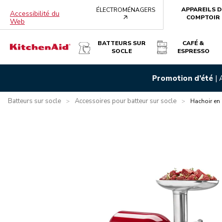
APPAREILS D
ÉLECTROMÉNAGERS
Accessibilité du
arrow
COMPTOIR
Web
BATTEURS SUR
CAFÉ &
SOCLE
ESPRESSO
HACHOIR EN MÉTAL
Promotion d’été
|
Présentation
Qu’y a-t-il dans la boîte?
Avantages
Carac
Batteurs sur socle
Accessoires pour batteur sur socle
>
>
Hachoir en