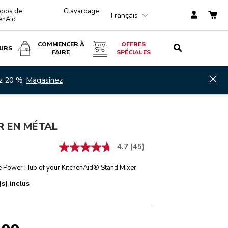
opos de
Clavardage
Français
enAid
COMMENCER À
OFFRES
URS
FAIRE
SPÉCIALES
$ 154,99
AJOUTER AU PANIER
Hid
ez 20 %
Magasinez
R EN MÉTAL
4.7
(45)
he Power Hub of your KitchenAid® Stand Mixer
s) inclus