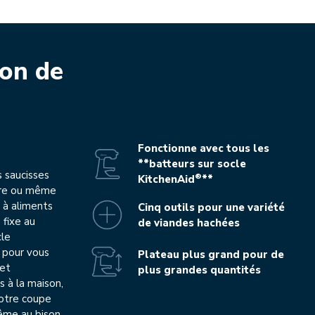
on de
Fonctionne avec tous les
**batteurs sur socle
s saucisses
®
KitchenAid
**
ure ou même
r à aliments
Cinq outils pour une variété
 fixe au
de viandes hachées
cle
r pour vous
Plateau plus grand pour de
 et
plus grandes quantités
 à la maison,
votre coupe
ême au bison,