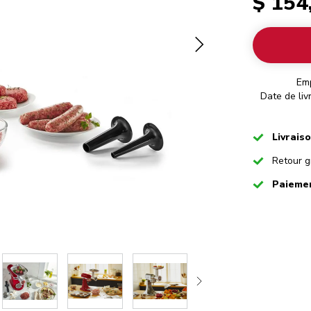
$ 154
Em
Date de liv
Checked
Livrais
Checked
Retour g
Checked
Paiemen