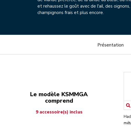
et rehaussez le goût avec de l'ail, des oignons,
champignons frais et plus encore.
Présentation
Le modèle KSMMGA
comprend
9 accessoire(s) inclus
Hach
mét