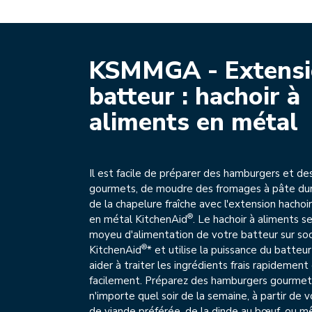
KSMMGA - Extensi
batteur : hachoir à
aliments en métal
Il est facile de préparer des hamburgers et de
gourmets, de moudre des fromages à pâte d
de la chapelure fraîche avec l'extension hachoi
®
en métal KitchenAid
. Le hachoir à aliments se
moyeu d'alimentation de votre batteur sur so
®
KitchenAid
* et utilise la puissance du batteu
aider à traiter les ingrédients frais rapidement
facilement. Préparez des hamburgers gourmets
n'importe quel soir de la semaine, à partir de 
de viande préférée, de la dinde au bœuf, ou m