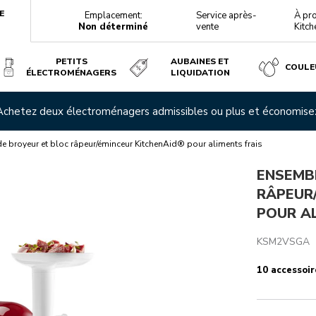
E
Emplacement:
Service après-
À pr
Non déterminé
vente
Kitch
PETITS
AUBAINES ET
COULE
ÉLECTROMÉNAGERS
LIQUIDATION
CHENAID® POUR ALIMENTS FRAIS
 Achetez deux électroménagers admissibles ou plus et économis
téristiques techniques
Avis
 broyeur et bloc râpeur/éminceur KitchenAid® pour aliments frais
ENSEMB
RÂPEUR
POUR AL
KSM2VSGA
10 accessoir