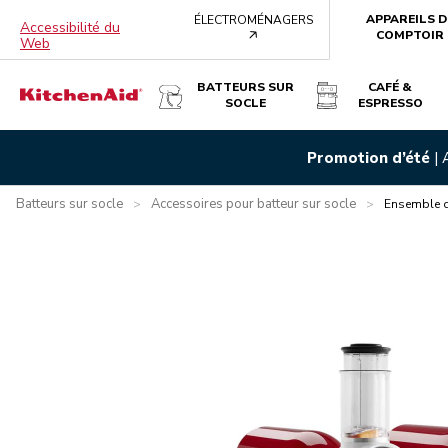
APPAREILS D
ÉLECTROMÉNAGERS
Accessibilité du
arrow
COMPTOIR
Web
BATTEURS SUR
CAFÉ &
SOCLE
ESPRESSO
ENSEMBLE DE BROYEUR ET BLOC RÂPEUR/ÉMINCEUR KIT
Promotion d’été
|
Présentation
Qu’y a-t-il dans la boîte?
Avantages
Carac
Batteurs sur socle
Accessoires pour batteur sur socle
>
>
Ensemble de