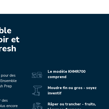
Play the 
ble
ir et
resh
Le modèle KHMR700
s pour des
comprend
l'Ensemble
sh Prep
Moudre fin ou gros - soyez
inventif
r des
Râper ou trancher - fruits,
plus encore