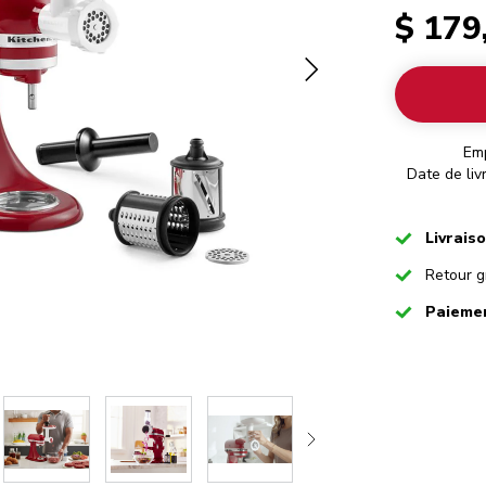
$ 179
Em
Date de liv
Checked
Livrais
Checked
Retour g
Checked
Paiemen