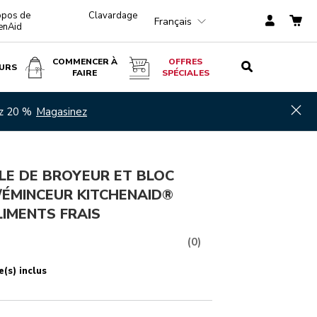
opos de
Clavardage
Français
enAid
COMMENCER À
OFFRES
URS
FAIRE
SPÉCIALES
$ 179,99
AJOUTER AU PANIER
Hid
ez 20 %
Magasinez
LE DE BROYEUR ET BLOC
/ÉMINCEUR KITCHENAID®
IMENTS FRAIS
(0)
e(s) inclus