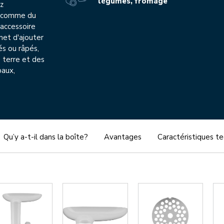
légumes, fromage
ez
, comme du
L'accessoire
et d'ajouter
és ou râpés,
terre et des
paux,
Qu’y a-t-il dans la boîte?
Avantages
Caractéristiques t