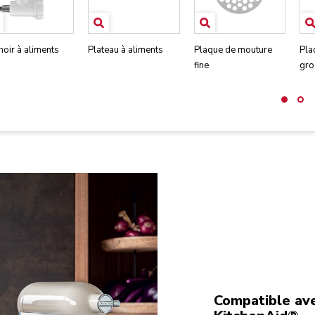
oir à aliments
Plateau à aliments
Plaque de mouture
Pla
fine
gro
Compatible ave