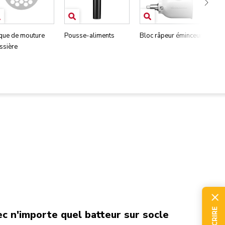
que de mouture
Pousse-aliments
Bloc râpeur éminceur
Lam
ssière
mm
c n'importe quel batteur sur socle