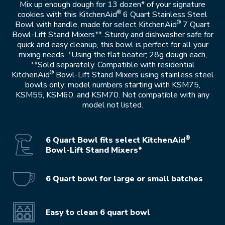
Mix up enough dough for 13 dozen* of your signature
®
cookies with this KitchenAid
6 Quart Stainless Steel
®
Bowl with handle, made for select KitchenAid
7 Quart
Bowl-Lift Stand Mixers**. Sturdy and dishwasher safe for
quick and easy cleanup, this bowl is perfect for all your
mixing needs. *Using the flat beater; 28g dough each,
**Sold separately. Compatible with residential
®
KitchenAid
Bowl-Lift Stand Mixers using stainless steel
bowls only: model numbers starting with KSM75,
KSM55, KSM60, and KSM70. Not compatible with any
model not listed.
®
6 Quart Bowl fits select KitchenAid
Bowl-Lift Stand Mixers*
6 Quart bowl for large or small batches
Easy to clean 6 quart bowl