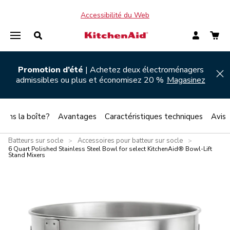
Accessibilité du Web
Promotion d’été
| Achetez deux électroménagers
Hi
admissibles ou plus et économisez 20 %
Magasinez
 dans la boîte?
Avantages
Caractéristiques techniques
Avis
Batteurs sur socle
Accessoires pour batteur sur socle
>
>
6 Quart Polished Stainless Steel Bowl for select KitchenAid® Bowl-Lift
Stand Mixers