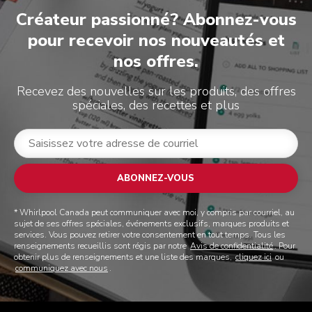
Créateur passionné? Abonnez-vous
pour recevoir nos nouveautés et
nos offres.
Recevez des nouvelles sur les produits, des offres
spéciales, des recettes et plus
ABONNEZ-VOUS
* Whirlpool Canada peut communiquer avec moi, y compris par courriel, au
sujet de ses offres spéciales, événements exclusifs, marques produits et
services. Vous pouvez retirer votre consentement en tout temps. Tous les
renseignements recueillis sont régis par notre
Avis de confidentialité
. Pour
obtenir plus de renseignements et une liste des marques,
cliquez ici
ou
communiquez avec nous
.