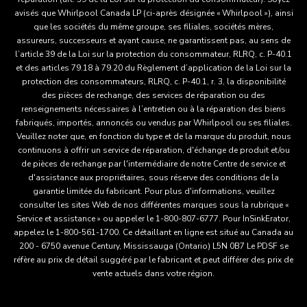
avisés que Whirlpool Canada LP (ci-après désignée « Whirlpool »), ainsi
que les sociétés du même groupe, ses filiales, sociétés mères,
assureurs, successeurs et ayant cause, ne garantissent pas, au sens de
l’article 39 de la Loi sur la protection du consommateur, RLRQ, c. P-40.1
et des articles 79.18 à 79.20 du Règlement d’application de la Loi sur la
protection des consommateurs, RLRQ, c. P-40.1, r. 3, la disponibilité
des pièces de rechange, des services de réparation ou des
renseignements nécessaires à l’entretien ou à la réparation des biens
fabriqués, importés, annoncés ou vendus par Whirlpool ou ses filiales.
Veuillez noter que, en fonction du type et de la marque du produit, nous
continuons à offrir un service de réparation, d'échange de produit et/ou
de pièces de rechange par l'intermédiaire de notre Centre de service et
d'assistance aux propriétaires, sous réserve des conditions de la
garantie limitée du fabricant. Pour plus d'informations, veuillez
consulter les sites Web de nos différentes marques sous la rubrique «
Service et assistance » ou appeler le 1-800-807-6777. Pour InSinkErator,
appelez le 1-800-561-1700. Ce détaillant en ligne est situé au Canada au
200 - 6750 avenue Century, Mississauga (Ontario) L5N 0B7 Le PDSF se
réfère au prix de détail suggéré par le fabricant et peut différer des prix de
vente actuels dans votre région.