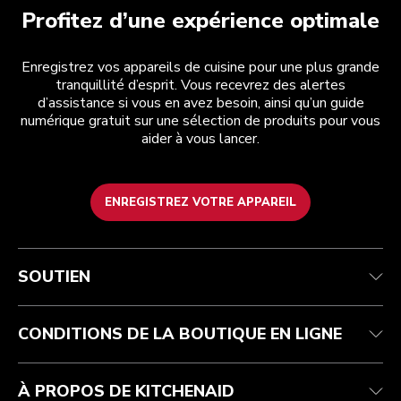
Profitez d’une expérience optimale
Enregistrez vos appareils de cuisine pour une plus grande
tranquillité d’esprit. Vous recevrez des alertes
d’assistance si vous en avez besoin, ainsi qu’un guide
numérique gratuit sur une sélection de produits pour vous
aider à vous lancer.
ENREGISTREZ VOTRE APPAREIL
Service après-vente
Conditions d’utilisation
La marque
Suivez votre commande
Expédition et livraison
International
SOUTIEN
Contactez-nous
Retours et remboursements
Affiliation
Réparation autorisée
Aide relative au produit
FAQ
Manuels
Résidents du Québec
CONDITIONS DE LA BOUTIQUE EN LIGNE
À PROPOS DE KITCHENAID