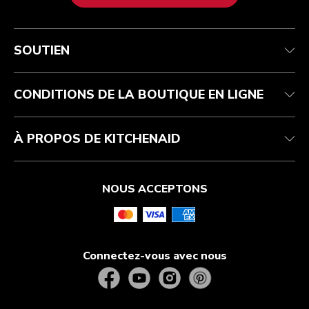
Service après-vente
Conditions d’utilisation
La marque
Suivez votre commande
Expédition et livraison
International
SOUTIEN
Contactez-nous
Retours et remboursements
Affiliation
Réparation autorisée
Aide relative au produit
FAQ
Manuels
Résidents du Québec
CONDITIONS DE LA BOUTIQUE EN LIGNE
À PROPOS DE KITCHENAID
NOUS ACCEPTONS
Connectez-vous avec nous