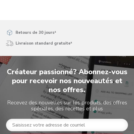
soumission.
soumission.
soumission.
soumission.
soumission.
Retours de 30 jours²
Livraison standard gratuite³
Créateur passionné? Abonnez-vous
pour recevoir nos nouveautés et
nos offres.
Recevez des nouvelles sur les produits, des offres
spéciales, des recettes et plus