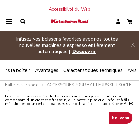
Accessibilité du Web
Promotion d’été
| Achetez deux électroménagers
Hi
admissibles ou plus et économisez 20 %
Magasinez
 dans la boîte?
Avantages
Caractéristiques techniques
Avis
Batteurs sur socle
ACCESSOIRES POUR BATTEURS SUR SOCLE
>
>
Ensemble d’accessoires de 3 pièces en acier inoxydable durable se
composant d’un crochet pétrisseur, d’un batteur plat et d’un fouet à fils
métalliques pour certains batteurs sur socle à tête inclinable KitchenAid®.
Nouveau