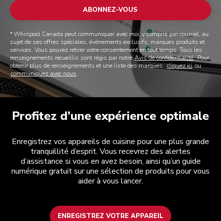
ABONNEZ-VOUS
* Whirlpool Canada peut communiquer avec moi, y compris par courriel, au
sujet de ses offres spéciales, événements exclusifs, marques produits et
services. Vous pouvez retirer votre consentement en tout temps. Tous les
renseignements recueillis sont régis par notre
Avis de confidentialité
. Pour
obtenir plus de renseignements et une liste des marques,
cliquez ici
ou
communiquez avec nous
.
Profitez d’une expérience optimale
Enregistrez vos appareils de cuisine pour une plus grande
tranquillité d’esprit. Vous recevrez des alertes
d’assistance si vous en avez besoin, ainsi qu’un guide
numérique gratuit sur une sélection de produits pour vous
aider à vous lancer.
ENREGISTREZ VOTRE APPAREIL