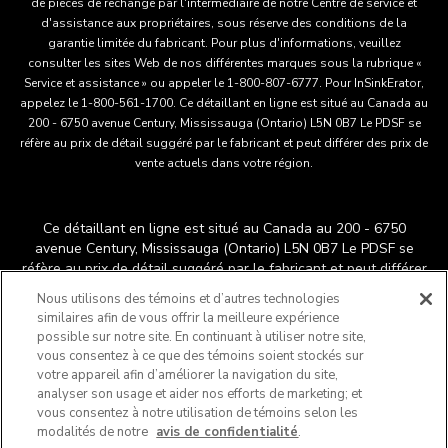
de pièces de rechange par l'intermédiaire de notre Centre de service et
d'assistance aux propriétaires, sous réserve des conditions de la
garantie limitée du fabricant. Pour plus d'informations, veuillez
consulter les sites Web de nos différentes marques sous la rubrique «
Service et assistance » ou appeler le 1-800-807-6777. Pour InSinkErator,
appelez le 1-800-561-1700. Ce détaillant en ligne est situé au Canada au
200 - 6750 avenue Century, Mississauga (Ontario) L5N 0B7 Le PDSF se
réfère au prix de détail suggéré par le fabricant et peut différer des prix de
vente actuels dans votre région.
Ce détaillant en ligne est situé au Canada au 200 - 6750
avenue Century, Mississauga (Ontario) L5N 0B7 Le PDSF se
réfère au prix de détail suggéré par le fabricant et peut différer
®
™
des prix de vente actuels dans votre région.
/
© 2025
Nous utilisons des témoins et d’autres technologies
KitchenAid. Tous droits réservés. Utilisée sous licence au
similaires afin de vous offrir la meilleure expérience
Canada. La forme du batteur sur socle est une marque déposée
possible sur notre site. En continuant à utiliser notre site,
aux États-Unis et ailleurs au monde.
vous consentez à ce que des témoins soient stockés sur
Ne vendez pas mes renseignements personnels
votre appareil afin d’améliorer la navigation du site,
analyser son usage et aider nos efforts de marketing; et
Avis de confidentialité
Publicités axées sur les intérêts
vous consentez à notre utilisation de témoins selon les
Chaîne d'approvisionnement
Déclaration d'accessibilité
modalités de notre
avis de confidentialité
.