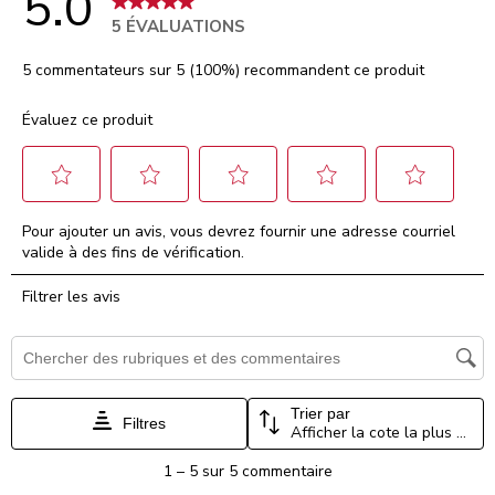
5.0
5 ÉVALUATIONS
5 commentateurs sur 5 (100%) recommandent ce produit
Évaluez ce produit
Sélectionnez
Sélectionnez
Sélectionnez
Sélectionnez
Sélectionnez
Pour ajouter un avis, vous devrez fournir une adresse courriel
pour
pour
pour
pour
pour
valide à des fins de vérification.
évaluer
évaluer
évaluer
évaluer
évaluer
l'article
l'article
l'article
l'article
l'article
Filtrer les avis
à
à
à
à
à
1
2
3
4
5
étoile.
étoiles.
étoiles.
étoiles.
étoiles.
Zone de recherche de sujet et d'avis
Cette
Cette
Cette
Cette
Cette
action
action
action
action
action
ouvrira
ouvrira
ouvrira
ouvrira
ouvrira
Trier par
Filtres
Afficher la cote la plus élevée à la plus faible
le
le
le
le
le
formulaire
formulaire
formulaire
formulaire
formulaire
1
1
–
5 sur 5
commentaire
de
de
de
de
de
à