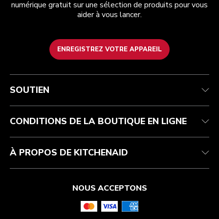
numérique gratuit sur une sélection de produits pour vous
aider à vous lancer.
ENREGISTREZ VOTRE APPAREIL
Service après-vente
Conditions d’utilisation
La marque
Suivez votre commande
Expédition et livraison
International
SOUTIEN
Contactez-nous
Retours et remboursements
Affiliation
Réparation autorisée
Aide relative au produit
FAQ
Manuels
Résidents du Québec
CONDITIONS DE LA BOUTIQUE EN LIGNE
À PROPOS DE KITCHENAID
NOUS ACCEPTONS