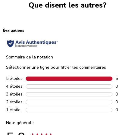
Que disent les autres?
Évaluations
Sommaire de la notation
Sélectionner une ligne pour filtrer les commentaires
5 étoiles
étoiles
5
5 comment
4 étoiles
étoiles
0
0 comment
3 étoiles
étoiles
0
0 comment
2 étoiles
étoiles
0
0 comment
1 étoile
étoiles
0
0 comment
Note générale