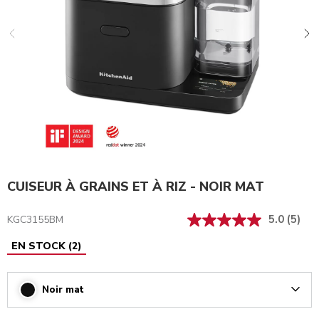
CUISEUR À GRAINS ET À RIZ - NOIR MAT
5.0
(5)
KGC3155BM
EN STOCK
(
2
)
Noir mat
Arrow