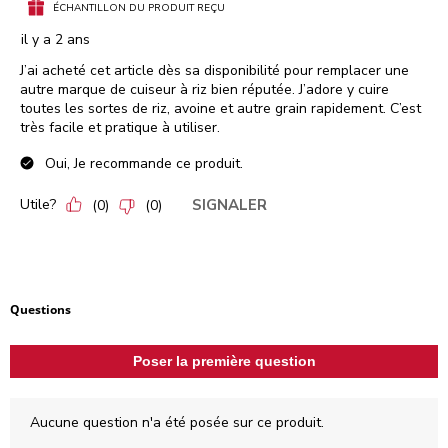
ÉCHANTILLON DU PRODUIT REÇU
il y a 2 ans
J’ai acheté cet article dès sa disponibilité pour remplacer une
autre marque de cuiseur à riz bien réputée. J’adore y cuire
toutes les sortes de riz, avoine et autre grain rapidement. C’est
très facile et pratique à utiliser.
Oui, Je recommande ce produit.
Utile?
SIGNALER
(
0
)
(
0
)
Aucune question n'a été posée sur ce produit.
Questions
Poser la première question
Aucune question n'a été posée sur ce produit.