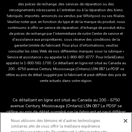
des pièces de rechange, des services de réparation ou des
renseignements nécessaires à l’entretien ou à la réparation des biens
fabriqués, importés, annoncés ou vendus par Whirlpool ou ses filiales.
Veuillez noter que, en fonction du type et de la marque du produit, nous
continuons à offrir un service de réparation, d'échange de produit et/ou
de pièces de rechange par l'intermédiaire de notre Centre de service et
d'assistance aux propriétaires, sous réserve des conditions de la
garantie limitée du fabricant. Pour plus d'informations, veuillez
consulter les sites Web de nos différentes marques sous la rubrique «
Service et assistance » ou appeler le 1-800-807-6777. Pour InSinkErator,
appelez le 1-800-561-1700. Ce détaillant en ligne est situé au Canada au
200 - 6750 avenue Century, Mississauga (Ontario) L5N 0B7 Le PDSF se
réfère au prix de détail suggéré par le fabricant et peut différer des prix de
vente actuels dans votre région.
Ce détaillant en ligne est situé au Canada au 200 - 6750
avenue Century, Mississauga (Ontario) L5N 0B7 Le PDSF se
réfère au prix de détail suggéré par le fabricant et peut différer
®
™
des prix de vente actuels dans votre région.
/
© 2025
Nous utilisons des témoins et d’autres technologies
KitchenAid. Tous droits réservés. Utilisée sous licence au
similaires afin de vous offrir la meilleure expérience
Canada. La forme du batteur sur socle est une marque déposée