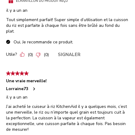
ÉCHANTILLON DU PRODUIT REÇU
il y a un an
Tout simplement parfait! Super simple d’utilisation et la cuisson
du riz est parfaite à chaque fois sans être brûlé au fond du
plat.
Oui, Je recommande ce produit.
Utile?
SIGNALER
(
0
)
(
0
)
5 étoile(s) sur 5.
Une vraie merveille!
Lorraine73
il y a un an
J’ai acheté le cuiseur à riz KitchenAid il y a quelques mois, c’est
une merveille, le riz ou n’importe quel grain est toujours cuit à
la perfection. La cuisson à la vapeur est également
exceptionnelle, une cuisson parfaite à chaque fois. Pas besoin
de mesurer!