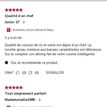
soumission.
soumission.
soumission.
soumission.
soumission.
5
sur
5 étoile(s) sur 5.
5
Qualité d un chef
commentaire.
Junior 27
ÉCHANTILLON DU PRODUIT REÇU
il y a un an
Qualité de cuisson de riz et voine est digne d un chef. La
recette gruau cremeux aux banaes caramélisées est délicieuse.
Sur le comptoir son désing fait de votre cuisine intelligente
Oui, Je recommande ce produit.
Utile?
SIGNALER
(
0
)
(
0
)
5 étoile(s) sur 5.
Tout simplement parfait!
Mademoiselle1985