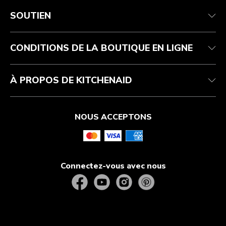
Service après-vente
Conditions d’utilisation
La marque
Suivez votre commande
Expédition et livraison
International
SOUTIEN
Contactez-nous
Retours et remboursements
Affiliation
Réparation autorisée
Aide relative au produit
FAQ
Manuels
Résidents du Québec
CONDITIONS DE LA BOUTIQUE EN LIGNE
À PROPOS DE KITCHENAID
NOUS ACCEPTONS
Connectez-vous avec nous