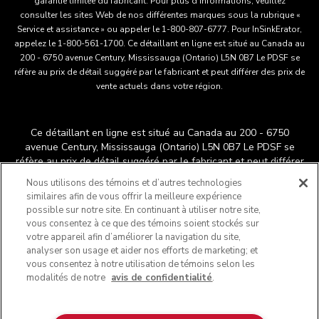
garantie limitée du fabricant. Pour plus d'informations, veuillez
consulter les sites Web de nos différentes marques sous la rubrique «
Service et assistance » ou appeler le 1-800-807-6777. Pour InSinkErator,
appelez le 1-800-561-1700. Ce détaillant en ligne est situé au Canada au
200 - 6750 avenue Century, Mississauga (Ontario) L5N 0B7 Le PDSF se
réfère au prix de détail suggéré par le fabricant et peut différer des prix de
vente actuels dans votre région.
Ce détaillant en ligne est situé au Canada au 200 - 6750
avenue Century, Mississauga (Ontario) L5N 0B7 Le PDSF se
réfère au prix de détail suggéré par le fabricant et peut différer
®
™
des prix de vente actuels dans votre région.
/
© 2025
Nous utilisons des témoins et d’autres technologies
KitchenAid. Tous droits réservés. Utilisée sous licence au
similaires afin de vous offrir la meilleure expérience
Canada. La forme du batteur sur socle est une marque déposée
possible sur notre site. En continuant à utiliser notre site,
aux États-Unis et ailleurs au monde.
vous consentez à ce que des témoins soient stockés sur
Ne vendez pas mes renseignements personnels
votre appareil afin d’améliorer la navigation du site,
analyser son usage et aider nos efforts de marketing; et
Avis de confidentialité
Publicités axées sur les intérêts
vous consentez à notre utilisation de témoins selon les
Chaîne d'approvisionnement
Déclaration d'accessibilité
modalités de notre
avis de confidentialité
.