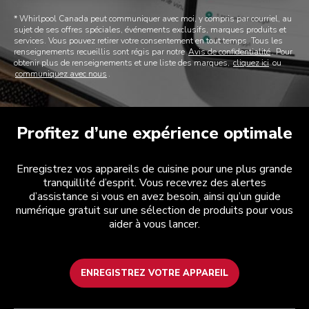
* Whirlpool Canada peut communiquer avec moi, y compris par courriel, au
sujet de ses offres spéciales, événements exclusifs, marques produits et
services. Vous pouvez retirer votre consentement en tout temps. Tous les
renseignements recueillis sont régis par notre
Avis de confidentialité
. Pour
obtenir plus de renseignements et une liste des marques,
cliquez ici
ou
communiquez avec nous
.
Profitez d’une expérience optimale
Enregistrez vos appareils de cuisine pour une plus grande
tranquillité d’esprit. Vous recevrez des alertes
d’assistance si vous en avez besoin, ainsi qu’un guide
numérique gratuit sur une sélection de produits pour vous
aider à vous lancer.
ENREGISTREZ VOTRE APPAREIL