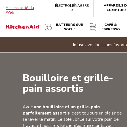
APPAREILS D
ÉLECTROMÉNAGERS
Accessibilité du
arrow
COMPTOIR
Web
BATTEURS SUR
CAFÉ &
SOCLE
ESPRESSO
e banner
Infusez vos boissons favor
Bouilloire et grille-
pain assortis
Avec
une bouilloire et un grille-pain
parfaitement assortis
, c’est toujours un plaisir de
se lever le matin. Le soleil brille sur votre plan de
travail, et nos sets KitchenAid étincelants vous