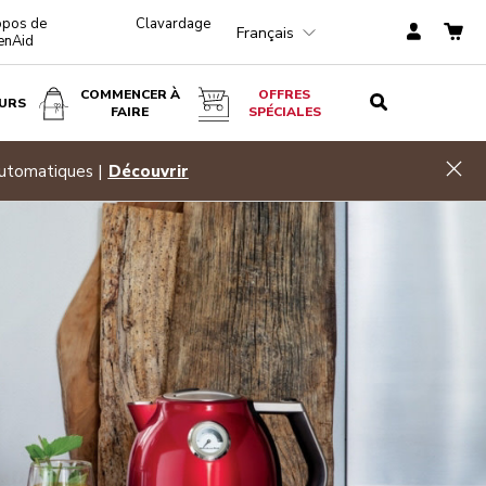
opos de
Clavardage
Français
enAid
COMMENCER À
OFFRES
URS
FAIRE
SPÉCIALES
Hid
automatiques |
Découvrir