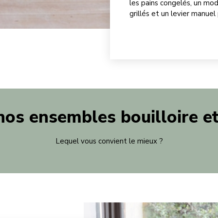
les pains congelés, un mo
grillés et un levier manue
os ensembles bouilloire et 
Lequel vous convient le mieux ?