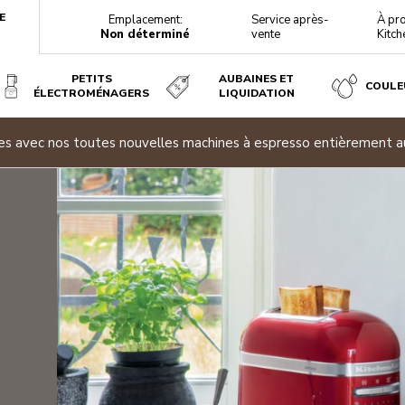
E
Emplacement:
Service après-
À pr
Non déterminé
vente
Kitch
PETITS
AUBAINES ET
COULE
ÉLECTROMÉNAGERS
LIQUIDATION
ites avec nos toutes nouvelles machines à espresso entièrement 