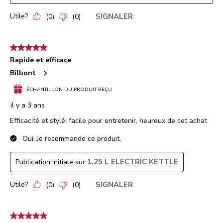
Utile?
SIGNALER
(
0
)
(
0
)
5 étoile(s) sur 5.
Rapide et efficace
Bilbont
ÉCHANTILLON DU PRODUIT REÇU
il y a 3 ans
Efficacité et stylé, facile pour entretenir, heureux de cet achat
Oui, Je recommande ce produit.
1.25 L ELECTRIC KETTLE
Publication initiale sur
Utile?
SIGNALER
(
0
)
(
0
)
5 étoile(s) sur 5.