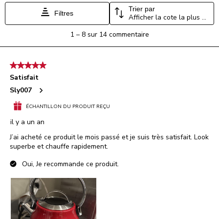
Trier par
Filtres
Afficher la cote la plus élevée à la plus faible
1
1
–
8 sur 14
commentaire
à
8
sur
5 étoile(s) sur 5.
14
Satisfait
commentaire.
Sly007
ÉCHANTILLON DU PRODUIT REÇU
il y a un an
J’ai acheté ce produit le mois passé et je suis très satisfait. Look
superbe et chauffe rapidement.
Oui, Je recommande ce produit.