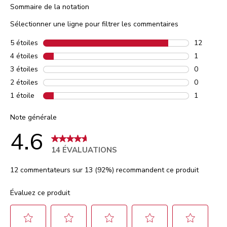
Sommaire de la notation
Sélectionner une ligne pour filtrer les commentaires
5 étoiles
étoiles
12
12 commen
4 étoiles
étoiles
1
1 comment
3 étoiles
étoiles
0
0 comment
2 étoiles
étoiles
0
0 comment
1 étoile
étoiles
1
1 comment
Note générale
4.6
14 ÉVALUATIONS
12 commentateurs sur 13 (92%) recommandent ce produit
Évaluez ce produit