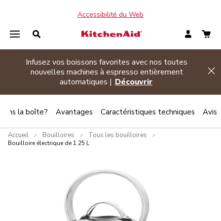
Accessibilité du Web
Promotion d’été
| Achetez deux électroménagers
Hi
admissibles ou plus et économisez 20 %
Magasinez
 dans la boîte?
Avantages
Caractéristiques techniques
Avis
Accueil
Bouilloires
Tous les bouilloires
>
>
>
Bouilloire électrique de 1.25 L