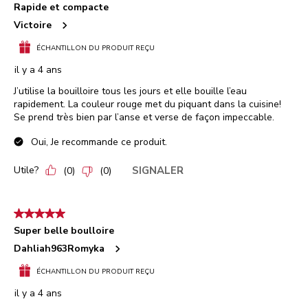
Rapide et compacte
Victoire
ÉCHANTILLON DU PRODUIT REÇU
il y a 4 ans
J’utilise la bouilloire tous les jours et elle bouille l’eau
rapidement. La couleur rouge met du piquant dans la cuisine!
Se prend très bien par l’anse et verse de façon impeccable.
Oui, Je recommande ce produit.
Utile?
SIGNALER
(
0
)
(
0
)
5 étoile(s) sur 5.
Super belle boulloire
Dahliah963Romyka
ÉCHANTILLON DU PRODUIT REÇU
il y a 4 ans