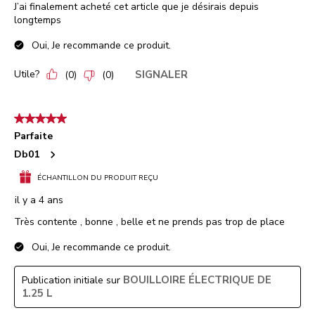
J’ai finalement acheté cet article que je désirais depuis
longtemps
Oui, Je recommande ce produit.
Utile?
SIGNALER
(
0
)
(
0
)
5 étoile(s) sur 5.
Parfaite
Db01
ÉCHANTILLON DU PRODUIT REÇU
il y a 4 ans
Très contente , bonne , belle et ne prends pas trop de place
Oui, Je recommande ce produit.
BOUILLOIRE ÉLECTRIQUE DE
Publication initiale sur
1.25 L