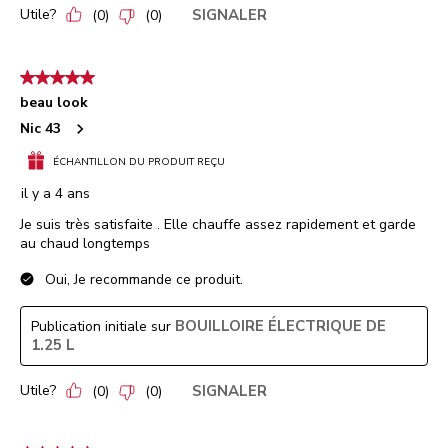
Utile?
SIGNALER
(
0
)
(
0
)
5 étoile(s) sur 5.
beau look
Nic 43
ÉCHANTILLON DU PRODUIT REÇU
il y a 4 ans
Je suis très satisfaite . Elle chauffe assez rapidement et garde
au chaud longtemps
Oui, Je recommande ce produit.
BOUILLOIRE ÉLECTRIQUE DE
Publication initiale sur
1.25 L
Utile?
SIGNALER
(
0
)
(
0
)