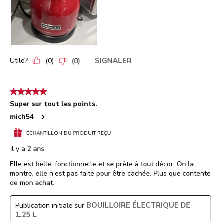
Utile?
SIGNALER
(
0
)
(
0
)
5 étoile(s) sur 5.
Super sur tout les points.
mich54
ÉCHANTILLON DU PRODUIT REÇU
il y a 2 ans
Elle est belle, fonctionnelle et se prête à tout décor. On la
montre, elle n'est pas faite pour être cachée. Plus que contente
de mon achat.
BOUILLOIRE ÉLECTRIQUE DE
Publication initiale sur
1.25 L