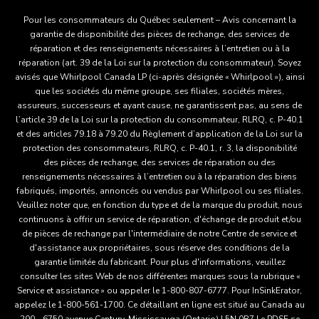
Pour les consommateurs du Québec seulement – Avis concernant la
garantie de disponibilité des pièces de rechange, des services de
réparation et des renseignements nécessaires à l’entretien ou à la
réparation (art. 39 de la Loi sur la protection du consommateur). Soyez
avisés que Whirlpool Canada LP (ci-après désignée « Whirlpool »), ainsi
que les sociétés du même groupe, ses filiales, sociétés mères,
assureurs, successeurs et ayant cause, ne garantissent pas, au sens de
l’article 39 de la Loi sur la protection du consommateur, RLRQ, c. P-40.1
et des articles 79.18 à 79.20 du Règlement d’application de la Loi sur la
protection des consommateurs, RLRQ, c. P-40.1, r. 3, la disponibilité
des pièces de rechange, des services de réparation ou des
renseignements nécessaires à l’entretien ou à la réparation des biens
fabriqués, importés, annoncés ou vendus par Whirlpool ou ses filiales.
Veuillez noter que, en fonction du type et de la marque du produit, nous
continuons à offrir un service de réparation, d'échange de produit et/ou
de pièces de rechange par l'intermédiaire de notre Centre de service et
d'assistance aux propriétaires, sous réserve des conditions de la
garantie limitée du fabricant. Pour plus d'informations, veuillez
consulter les sites Web de nos différentes marques sous la rubrique «
Service et assistance » ou appeler le 1-800-807-6777. Pour InSinkErator,
appelez le 1-800-561-1700. Ce détaillant en ligne est situé au Canada au
200 - 6750 avenue Century, Mississauga (Ontario) L5N 0B7 Le PDSF se