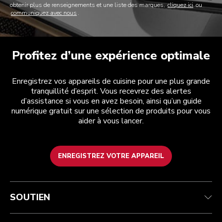
obtenir plus de renseignements et une liste des marques,
cliquez ici
ou
communiquez avec nous
.
Profitez d’une expérience optimale
Enregistrez vos appareils de cuisine pour une plus grande
tranquillité d’esprit. Vous recevrez des alertes
d’assistance si vous en avez besoin, ainsi qu’un guide
numérique gratuit sur une sélection de produits pour vous
aider à vous lancer.
ENREGISTREZ VOTRE APPAREIL
Service après-vente
Conditions d’utilisation
La marque
Suivez votre commande
Expédition et livraison
International
SOUTIEN
Contactez-nous
Retours et remboursements
Affiliation
Réparation autorisée
Aide relative au produit
FAQ
Manuels
Résidents du Québec