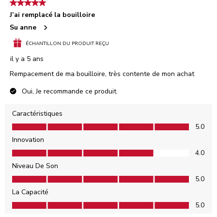
5 étoile(s) sur 5.
J’ai remplacé la bouilloire
Su anne
ÉCHANTILLON DU PRODUIT REÇU
il y a 5 ans
Rempacement de ma bouilloire, très contente de mon achat
Oui, Je recommande ce produit.
Caractéristiques
Caractéristiques, 5.0 sur 5
5.0
Innovation
Innovation, 4.0 sur 5
4.0
Niveau De Son
Niveau De Son, 5.0 sur 5
5.0
La Capacité
La Capacité, 5.0 sur 5
5.0