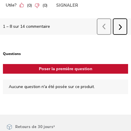
Utile?
SIGNALER
(
0
)
(
0
)
Précédent
comm
1
–
8 sur 14
commentaire
SUI
COM
Aucune question n'a été posée sur ce produit.
Questions
Poser la première question
Aucune question n'a été posée sur ce produit.
Retours de 30 jours²