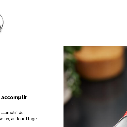
à accomplir
accomplir, du
se un, au fouettage