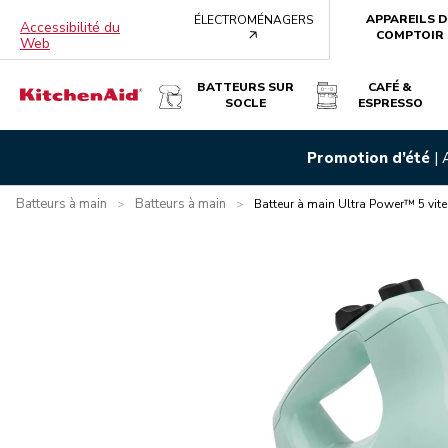
APPAREILS D
ÉLECTROMÉNAGERS
Accessibilité du
arrow
COMPTOIR
Web
BATTEURS SUR
CAFÉ &
SOCLE
ESPRESSO
BATTEUR À MAIN ULTRA POWER™ 5 VITESSES - GLACE
Promotion d’été
|
Présentation
Qu’y a-t-il dans la boîte?
Avantages
Carac
Batteurs à main
Batteurs à main
>
>
Batteur à main Ultra Power™ 5 vit