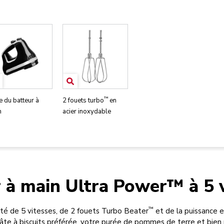
™
 du batteur à
2 fouets turbo
en
n
acier inoxydable
 à main Ultra Power™ à 5 
™
té de 5 vitesses, de 2 fouets Turbo Beater
et de la puissance e
te à biscuits préférée, votre purée de pommes de terre et bien 