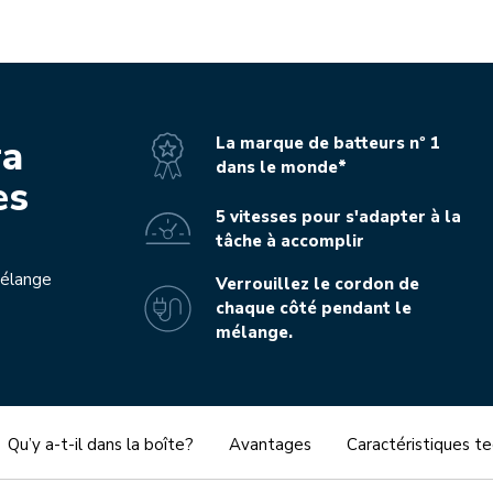
deo-mp4
ra
La marque de batteurs nº 1
dans le monde*
es
5 vitesses pour s'adapter à la
tâche à accomplir
mélange
Verrouillez le cordon de
chaque côté pendant le
mélange.
Qu’y a-t-il dans la boîte?
Avantages
Caractéristiques t