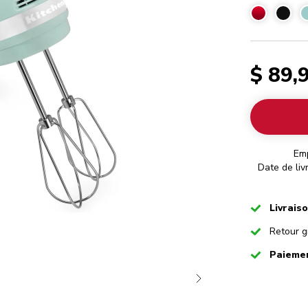
$ 89,
Em
Date de liv
Checked
Livrais
Checked
Retour g
Checked
Paiemen