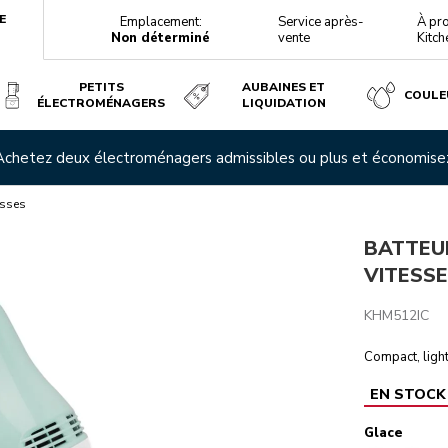
E
Emplacement:
Service après-
À pr
Non déterminé
vente
Kitch
PETITS
AUBAINES ET
COULE
ÉLECTROMÉNAGERS
LIQUIDATION
 Achetez deux électroménagers admissibles ou plus et économis
téristiques techniques
Avis
esses
BATTEU
VITESSE
KHM512IC
Compact, ligh
EN STOCK
Glace