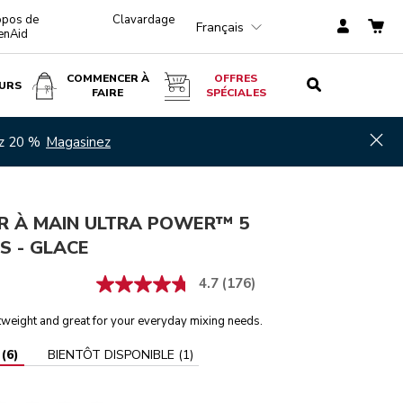
opos de
Clavardage
Français
enAid
COMMENCER À
OFFRES
URS
FAIRE
SPÉCIALES
Glace
AJOUTER AU PANIER
$ 89,99
Hid
ez 20 %
Magasinez
R À MAIN ULTRA POWER™ 5
S - GLACE
4.7
(176)
tweight and great for your everyday mixing needs.
(
6
)
BIENTÔT DISPONIBLE
(
1
)