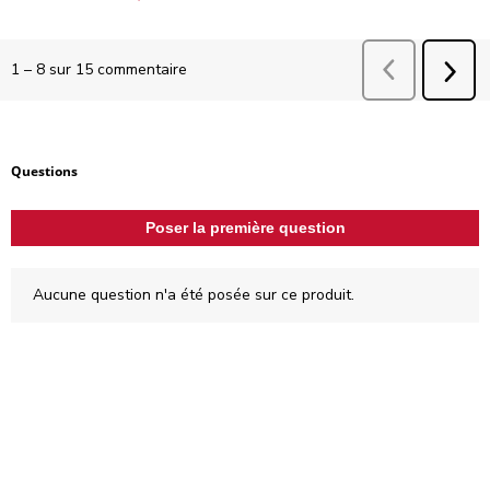
Précédent
comm
1
–
8 sur 15
commentaire
SUI
COM
Aucune question n'a été posée sur ce produit.
Questions
Poser la première question
Aucune question n'a été posée sur ce produit.