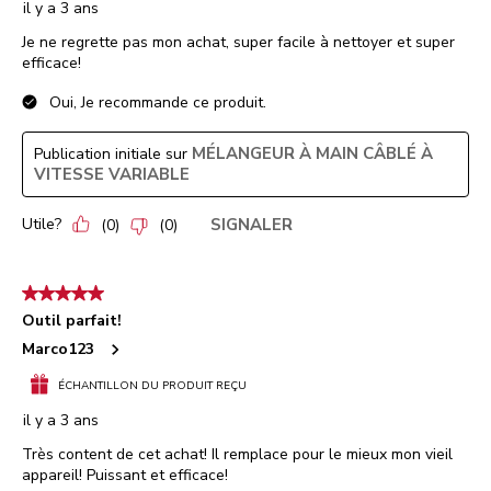
il y a 3 ans
Je ne regrette pas mon achat, super facile à nettoyer et super
efficace!
Oui, Je recommande ce produit.
MÉLANGEUR À MAIN CÂBLÉ À
Publication initiale sur
VITESSE VARIABLE
Utile?
SIGNALER
(
0
)
(
0
)
5 étoile(s) sur 5.
Outil parfait!
Marco123
ÉCHANTILLON DU PRODUIT REÇU
il y a 3 ans
Très content de cet achat! Il remplace pour le mieux mon vieil
appareil! Puissant et efficace!