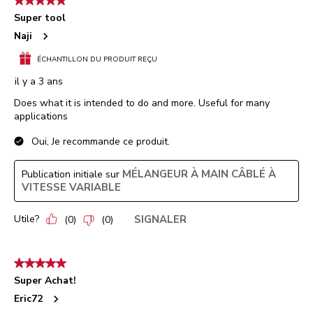
5 étoile(s) sur 5.
Super tool
Naji
ÉCHANTILLON DU PRODUIT REÇU
il y a 3 ans
Does what it is intended to do and more. Useful for many
applications
Oui, Je recommande ce produit.
MÉLANGEUR À MAIN CÂBLÉ À
Publication initiale sur
VITESSE VARIABLE
Utile?
SIGNALER
(
0
)
(
0
)
5 étoile(s) sur 5.
Super Achat!
Eric72