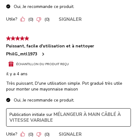
Oui, Je recommande ce produit.
Utile?
SIGNALER
(
0
)
(
0
)
5 étoile(s) sur 5.
Puissant, facile d'utilisation et à nettoyer
PhilG_mtl1973
ÉCHANTILLON DU PRODUIT REÇU
il y a 4 ans
Très puissant, D'une utilisation simple. Pot gradué très utile
pour monter une mayonnaise maison
Oui, Je recommande ce produit.
MÉLANGEUR À MAIN CÂBLÉ À
Publication initiale sur
VITESSE VARIABLE
Utile?
SIGNALER
(
0
)
(
0
)