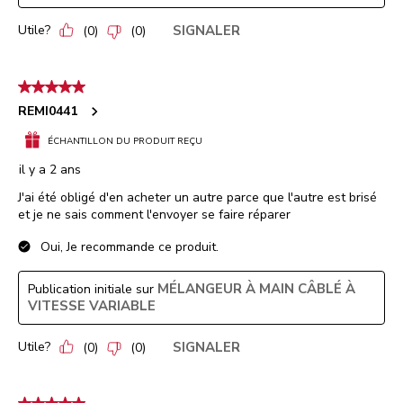
Utile?
SIGNALER
(
0
)
(
0
)
5 étoile(s) sur 5.
REMI0441
ÉCHANTILLON DU PRODUIT REÇU
il y a 2 ans
J'ai été obligé d'en acheter un autre parce que l'autre est brisé
et je ne sais comment l'envoyer se faire réparer
Oui, Je recommande ce produit.
MÉLANGEUR À MAIN CÂBLÉ À
Publication initiale sur
VITESSE VARIABLE
Utile?
SIGNALER
(
0
)
(
0
)