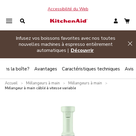
Accessibilité du Web
Promotion d’été
| Achetez deux électroménagers
Hi
admissibles ou plus et économisez 20 %
Magasinez
 dans la boîte?
Avantages
Caractéristiques techniques
Avis
Accueil
Mélangeurs à main
Mélangeurs à main
>
>
>
Mélangeur à main câblé à vitesse variable