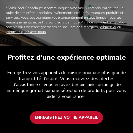
* Whirlpool Canada peut communiquer avec moi, y compris par courriel, au
sujet de ses offres spéciales, événements exclusifs, marques produits et
services. Vous pouvez retirer votre consentement en tout temps. Tous les
renseignements recueillis sont régis par notre
Avis de confidentialité
. Pour
obtenir plus de renseignements et une liste des marques,
cliquez ici
ou
communiquez avec nous
.
Profitez d’une expérience optimale
Enregistrez vos appareils de cuisine pour une plus grande
tranquillité d’esprit. Vous recevrez des alertes
d’assistance si vous en avez besoin, ainsi qu’un guide
numérique gratuit sur une sélection de produits pour vous
aider à vous lancer.
ENREGISTREZ VOTRE APPAREIL