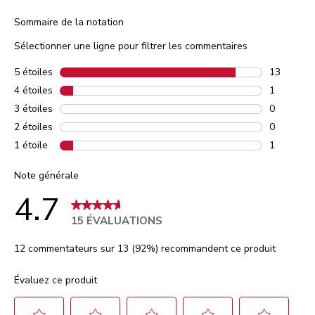
Sommaire de la notation
Sélectionner une ligne pour filtrer les commentaires
5 étoiles
étoiles
13
13 commen
4 étoiles
étoiles
1
1 comment
3 étoiles
étoiles
0
0 comment
2 étoiles
étoiles
0
0 comment
1 étoile
étoiles
1
1 comment
Note générale
4.7
15 ÉVALUATIONS
12 commentateurs sur 13 (92%) recommandent ce produit
Évaluez ce produit