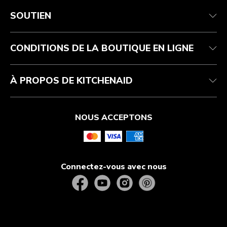
Service après-vente
Conditions d’utilisation
La marque
Suivez votre commande
Expédition et livraison
International
SOUTIEN
Contactez-nous
Retours et remboursements
Affiliation
Réparation autorisée
Aide relative au produit
FAQ
Manuels
Résidents du Québec
CONDITIONS DE LA BOUTIQUE EN LIGNE
À PROPOS DE KITCHENAID
NOUS ACCEPTONS
Connectez-vous avec nous