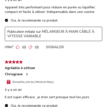
Appareil très performant pour réduire en purée ou liquéfier,
compact et facile à utiliser. Indispensable dans une cuisine.
Oui, Je recommande ce produit.
MÉLANGEUR À MAIN CÂBLÉ À
Publication initiale sur
VITESSE VARIABLE
Utile?
SIGNALER
(
0
)
(
0
)
5 étoile(s) sur 5.
Agréable à utiliser
Chrisgrave
ÉCHANTILLON DU PRODUIT REÇU
il y a un an
Il est super efficace , je m’en sert presque tout les jours
Oui, Je recommande ce produit.