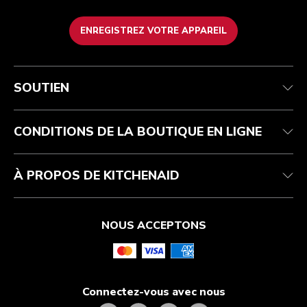
ENREGISTREZ VOTRE APPAREIL
Service après-vente
Conditions d’utilisation
La marque
Suivez votre commande
Expédition et livraison
International
SOUTIEN
Contactez-nous
Retours et remboursements
Affiliation
Réparation autorisée
Aide relative au produit
FAQ
Manuels
Résidents du Québec
CONDITIONS DE LA BOUTIQUE EN LIGNE
À PROPOS DE KITCHENAID
NOUS ACCEPTONS
Connectez-vous avec nous