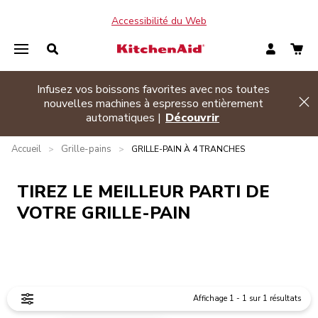
Accessibilité du Web
Infusez vos boissons favorites avec nos toutes
de banner
nouvelles machines à espresso entièrement
Hi
automatiques |
Découvrir
Accueil
Grille-pains
>
>
GRILLE-PAIN À 4 TRANCHES
TIREZ LE MEILLEUR PARTI DE
VOTRE GRILLE-PAIN
Affichage
1
-
1
sur
1
résultats