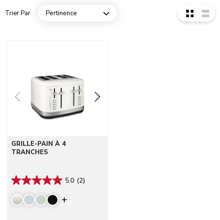
Trier Par
Pertinence
Open dropdown
Go to detail page
GRILLE-PAIN À 4
TRANCHES
5.0
(2)
Display more colors