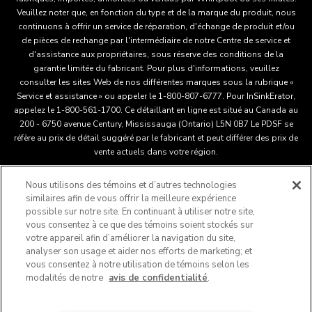
Veuillez noter que, en fonction du type et de la marque du produit, nous
continuons à offrir un service de réparation, d'échange de produit et/ou
de pièces de rechange par l'intermédiaire de notre Centre de service et
d'assistance aux propriétaires, sous réserve des conditions de la
garantie limitée du fabricant. Pour plus d'informations, veuillez
consulter les sites Web de nos différentes marques sous la rubrique «
Service et assistance » ou appeler le 1-800-807-6777. Pour InSinkErator,
appelez le 1-800-561-1700. Ce détaillant en ligne est situé au Canada au
200 - 6750 avenue Century, Mississauga (Ontario) L5N 0B7 Le PDSF se
réfère au prix de détail suggéré par le fabricant et peut différer des prix de
vente actuels dans votre région.
Nous utilisons des témoins et d’autres technologies
Ce détaillant en ligne est situé au Canada au 200 - 6750
similaires afin de vous offrir la meilleure expérience
avenue Century, Mississauga (Ontario) L5N 0B7 Le PDSF se
possible sur notre site. En continuant à utiliser notre site,
réfère au prix de détail suggéré par le fabricant et peut différer
vous consentez à ce que des témoins soient stockés sur
®
™
votre appareil afin d’améliorer la navigation du site,
des prix de vente actuels dans votre région.
/
© 2025
analyser son usage et aider nos efforts de marketing; et
KitchenAid. Tous droits réservés. Utilisée sous licence au
vous consentez à notre utilisation de témoins selon les
Canada. La forme du batteur sur socle est une marque déposée
modalités de notre
avis de confidentialité
.
aux États-Unis et ailleurs au monde.
Ne vendez pas mes renseignements personnels