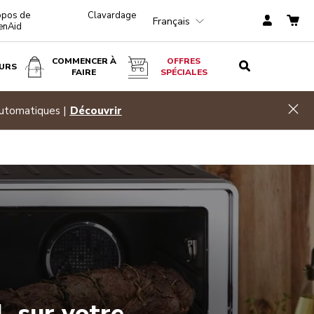
opos de
Clavardage
Français
enAid
COMMENCER À
OFFRES
URS
FAIRE
SPÉCIALES
Hid
automatiques |
Découvrir
, sur votre