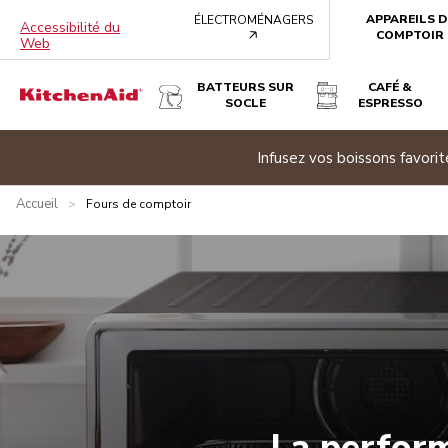
APPAREILS D
ÉLECTROMÉNAGERS
Accessibilité du
arrow
COMPTOIR
Web
BATTEURS SUR
CAFÉ &
SOCLE
ESPRESSO
e banner
Infusez vos boissons favor
Accueil
>
Fours de comptoir
La perform