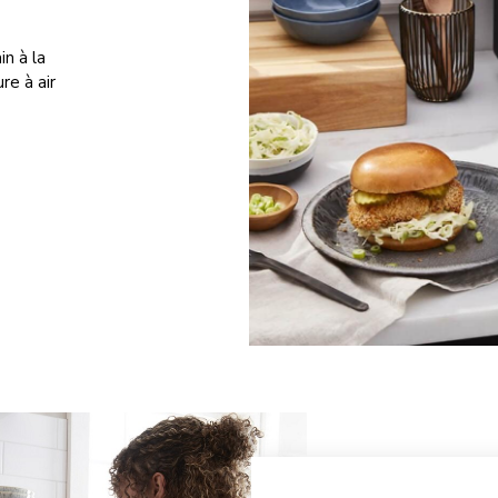
in à la
re à air