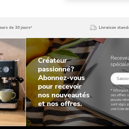
ours de 30 jours²
Livraison stand
Recevez
Créateur
spéciale
passionné?
Abonnez-vous
pour recevoir
* Whirlpool
nos nouveautés
ses offres 
pouvez reti
et nos offres.
sont régis 
une liste 