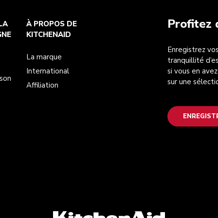
Profitez
LA
À PROPOS DE
GNE
KITCHENAID
Enregistrez vos
La marque
tranquillité d’
International
si vous en avez
ison
sur une sélecti
Affiliation
ENREGIST