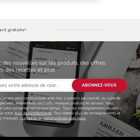
ard gratuite³
 des nouvelles sur les produits, des offres
s, des recettes et plus
ABONNEZ-VOUS
 Canada peut communiquer avec moi, y compris par courriel, au sujet de
spéciales, événements exclusifs, marques produits et services. Vous
rer votre consentement en tout temps. Tous les renseignements recueillis
par notre
Avis de confidentialité
. Pour obtenir plus de renseignements et
des marques,
cliquez ici
ou
communiquez avec nous
.