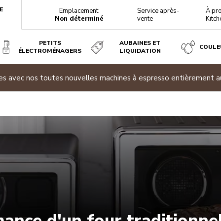
E
Emplacement:
Service après-
À pr
Non déterminé
vente
Kitch
PETITS
AUBAINES ET
COULE
ÉLECTROMÉNAGERS
LIQUIDATION
ites avec nos toutes nouvelles machines à espresso entièrement 
ance d'un four traditionnel