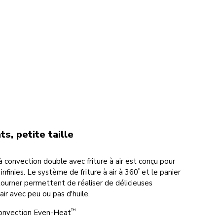
s, petite taille
 convection double avec friture à air est conçu pour
°
s infinies. Le système de friture à air à 360
et le panier
retourner permettent de réaliser de délicieuses
air avec peu ou pas d'huile.
™
onvection Even-Heat