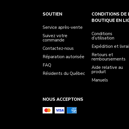
Service après-vente
Conditions d’utilisation
La marque
SOUTIEN
CONDITIONS DE 
Suivez votre commande
Expédition et livraison
International
Contactez-nous
Retours et remboursements
Affiliation
BOUTIQUE EN LI
Réparation autorisée
Aide relative au produit
Service après-vente
FAQ
Manuels
Résidents du Québec
Conditions
Suivez votre
d’utilisation
commande
Expédition et livra
Contactez-nous
Retours et
Réparation autorisée
remboursements
FAQ
Aide relative au
produit
Résidents du Québec
Manuels
NOUS ACCEPTONS