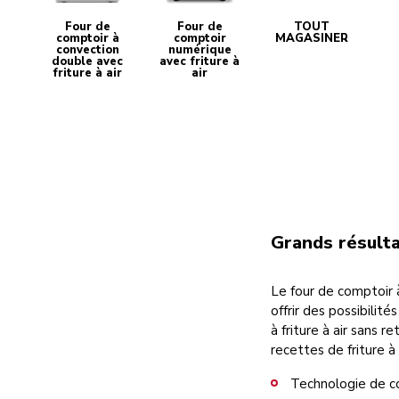
Four de
Four de
TOUT
comptoir à
comptoir
MAGASINER
convection
numérique
double avec
avec friture à
friture à air
air
Grands résultat
Le four de comptoir à
offrir des possibilité
à friture à air sans 
recettes de friture à 
Technologie de c