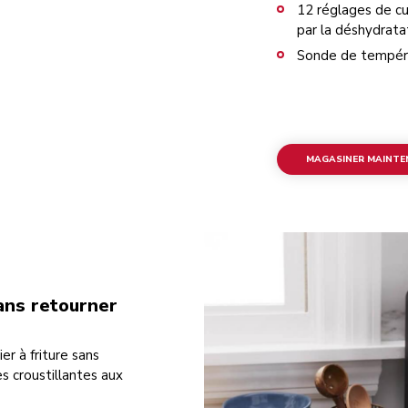
12 réglages de cui
par la déshydrata
Sonde de tempér
MAGASINER MAINT
sans retourner
er à friture sans
s croustillantes aux