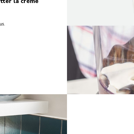
tter la crème
us.