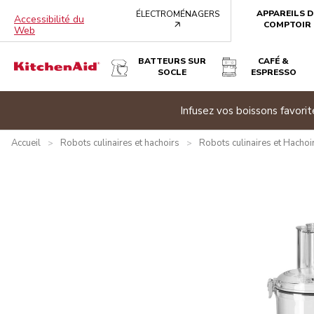
APPAREILS D
ÉLECTROMÉNAGERS
Accessibilité du
arrow
COMPTOIR
Web
BATTEURS SUR
CAFÉ &
SOCLE
ESPRESSO
ROBOT CULINAIRE DE 9 TASSES - ROUGE EMPIRE
e banner
Infusez vos boissons favor
Présentation
Qu’y a-t-il dans la boîte?
Avantages
Carac
Accueil
Robots culinaires et hachoirs
Robots culinaires et Hachoi
>
>