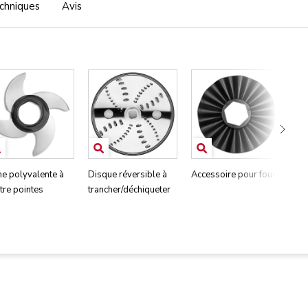
echniques
Avis
e polyvalente à
Disque réversible à
Accessoire pour fouet
Cou
tre pointes
trancher/déchiqueter
réf
s