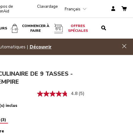
opos de
Clavardage
Français
enAid
COMMENCER À
OFFRES
URS
FAIRE
SPÉCIALES
Rouge empire
AJOUTER AU PANIER
$ 179,99
Hid
automatiques |
Découvrir
ULINAIRE DE 9 TASSES -
EMPIRE
4.8
(5)
s) inclus
(
3
)
re