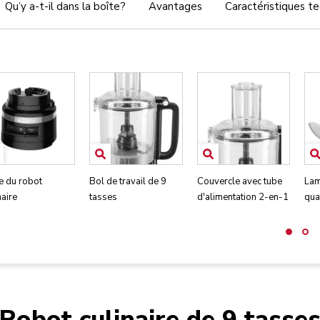
Qu’y a-t-il dans la boîte?
Avantages
Caractéristiques t
e du robot
Bol de travail de 9
Couvercle avec tube
Lam
naire
tasses
d'alimentation 2-en-1
qua
Robot culinaire de 9 tasse