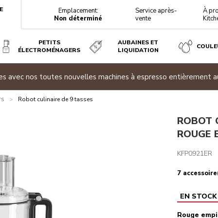
E
Emplacement:
Service après-
À pr
Non déterminé
vente
Kitch
PETITS
AUBAINES ET
COULE
ÉLECTROMÉNAGERS
LIQUIDATION
ites avec nos toutes nouvelles machines à espresso entièrement 
téristiques techniques
Avis
rs
>
Robot culinaire de 9 tasses
ROBOT C
ROUGE 
KFP0921ER
7 accessoire(
EN STOCK
Rouge empi