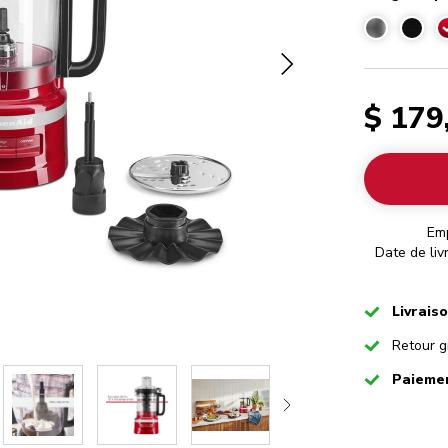
$ 179
Em
Date de liv
Checked
Livrais
Checked
Retour g
Checked
Paiemen