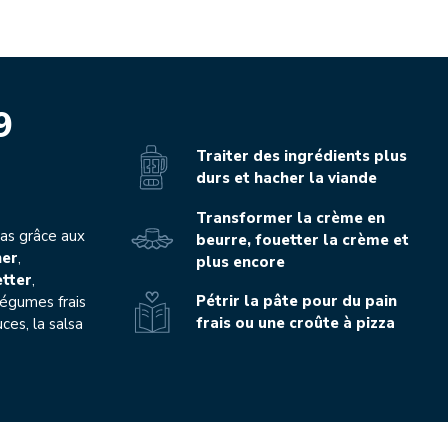
Play the video-mp4
9
Traiter des ingrédients plus
durs et hacher la viande
Transformer la crème en
pas grâce aux
beurre, fouetter la crème et
her
,
plus encore
tter
,
Pétrir la pâte pour du pain
légumes frais
frais ou une croûte à pizza
ces, la salsa