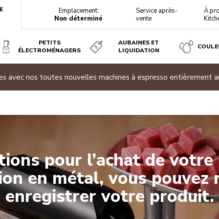
E
Emplacement:
Service après-
À pr
Non déterminé
vente
Kitch
PETITS
AUBAINES ET
COULE
ÉLECTROMÉNAGERS
LIQUIDATION
chetez deux électroménagers admissibles ou plus et économise
Inscrivez-vous dès maintenant
Inscrivez-vous dès maintenant
ations pour l’achat de votre
ion en métal, vous pouvez
enregistrer votre produit.