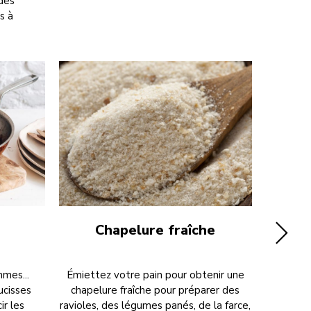
des
s à
Chapelure fraîche
From
mes...
Émiettez votre pain pour obtenir une
Le hach
ucisses
chapelure fraîche pour préparer des
éga
ir les
ravioles, des légumes panés, de la farce,
rapid