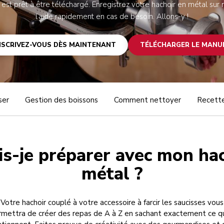
 est prêt à être téléchargé. Enregistrez votre hachoir en métal sur n
l’aide rapidement en cas de besoin. Allons-y !
NSCRIVEZ-VOUS DÈS MAINTENANT
TÉLÉCHARGER LE MANU
ser
Gestion des boissons
Comment nettoyer
Recette
s-je préparer avec mon ha
métal ?
Votre hachoir couplé à votre accessoire à farcir les saucisses vous
mettra de créer des repas de A à Z en sachant exactement ce qu