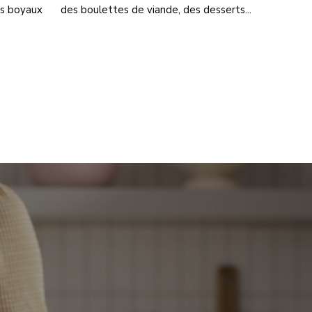
es boyaux
des boulettes de viande, des desserts...
from
p