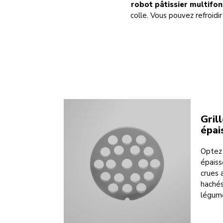
robot pâtissier multifon
colle. Vous pouvez refroidi
Gril
épai
Optez 
épaiss
crues 
hachés
légume