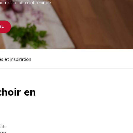
otre site afin d’obtenir de
EL
s et inspiration
choir en
’ils