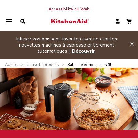
Accessibilité du Web
Infusez vos boissons favorites avec nos toutes
de banner
nouvelles machines à espresso entièrement
Hi
automatiques |
Découvrir
Accueil
Conseils produits
>
>
Batteur électrique sans fil