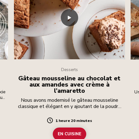
Desserts
Gâteau mousseline au chocolat et
aux amandes avec crème à
l’amaretto
cie
Un
ur
Nous avons modernisé le gâteau mousseline
classique et élégant en y ajoutant de la poudre
de cacao, de l’extrait d’amande et en le
couronnant d’une crème fouettée au cacao et à
1 heure 20 minutes
Duration
l’amaretto et de pépites de cacao croustillantes.
Le résultat est une mie délicate et humide qui a
EN CUISINE
la finesse et la légèreté d’un gâteau des anges,