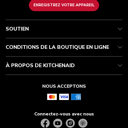
ENREGISTREZ VOTRE APPAREIL
Service après-vente
Conditions d’utilisation
La marque
Suivez votre commande
Expédition et livraison
International
SOUTIEN
Contactez-nous
Retours et remboursements
Affiliation
Réparation autorisée
Aide relative au produit
FAQ
Manuels
Résidents du Québec
CONDITIONS DE LA BOUTIQUE EN LIGNE
À PROPOS DE KITCHENAID
NOUS ACCEPTONS
Connectez-vous avec nous