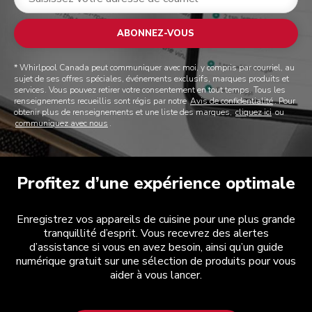
ABONNEZ-VOUS
* Whirlpool Canada peut communiquer avec moi, y compris par courriel, au
sujet de ses offres spéciales, événements exclusifs, marques produits et
services. Vous pouvez retirer votre consentement en tout temps. Tous les
renseignements recueillis sont régis par notre
Avis de confidentialité
. Pour
obtenir plus de renseignements et une liste des marques,
cliquez ici
ou
communiquez avec nous
.
Profitez d’une expérience optimale
Enregistrez vos appareils de cuisine pour une plus grande
tranquillité d’esprit. Vous recevrez des alertes
d’assistance si vous en avez besoin, ainsi qu’un guide
numérique gratuit sur une sélection de produits pour vous
aider à vous lancer.