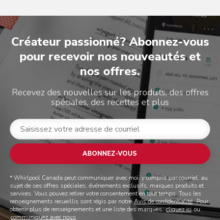
Créateur passionné? Abonnez-vous
pour recevoir nos nouveautés et
nos offres.
Recevez des nouvelles sur les produits, des offres
spéciales, des recettes et plus
ABONNEZ-VOUS
* Whirlpool Canada peut communiquer avec moi, y compris par courriel, au
sujet de ses offres spéciales, événements exclusifs, marques produits et
services. Vous pouvez retirer votre consentement en tout temps. Tous les
renseignements recueillis sont régis par notre
Avis de confidentialité
. Pour
obtenir plus de renseignements et une liste des marques,
cliquez ici
ou
communiquez avec nous
.