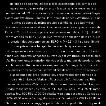
garantie de disponibilité des pièces de rechange, des services de
réparation et des renseignements nécessaires à l’entretien ou à la
réparation (art. 39 de la Loi sur la protection du consommateur). Soyez
avisés que Whirlpool Canada LP (ci-après désignée « Whirlpool »), ainsi
que les sociétés du même groupe, ses filiales, sociétés mères,
assureurs, successeurs et ayant cause, ne garantissent pas, au sens de
l’article 39 de la Loi sur la protection du consommateur, RLRQ, c. P-40.1
et des articles 79.18 à 79.20 du Règlement d’application de la Loi sur la
protection des consommateurs, RLRQ, c. P-40.1, r. 3, la disponibilité
des pièces de rechange, des services de réparation ou des
renseignements nécessaires à l’entretien ou à la réparation des biens
fabriqués, importés, annoncés ou vendus par Whirlpool ou ses filiales.
Veuillez noter que, en fonction du type et de la marque du produit, nous
continuons à offrir un service de réparation, d'échange de produit et/ou
de pièces de rechange par l'intermédiaire de notre Centre de service et
d'assistance aux propriétaires, sous réserve des conditions de la
garantie limitée du fabricant. Pour plus d'informations, veuillez
consulter les sites Web de nos différentes marques sous la rubrique «
Service et assistance » ou appeler le 1-800-807-6777. Pour InSinkErator,
appelez le 1-800-561-1700. Ce détaillant en ligne est situé au Canada au
200 - 6750 avenue Century, Mississauga (Ontario) L5N 0B7 Le PDSF se
réfère au prix de détail suggéré par le fabricant et peut différer des prix de