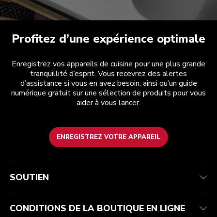
Profitez d’une expérience optimale
Enregistrez vos appareils de cuisine pour une plus grande
tranquillité d’esprit. Vous recevrez des alertes
d’assistance si vous en avez besoin, ainsi qu’un guide
numérique gratuit sur une sélection de produits pour vous
aider à vous lancer.
ENREGISTREZ VOTRE APPAREIL
Service après-vente
Conditions d’utilisation
La marque
Suivez votre commande
Expédition et livraison
International
SOUTIEN
Contactez-nous
Retours et remboursements
Affiliation
Réparation autorisée
Aide relative au produit
FAQ
Manuels
Résidents du Québec
CONDITIONS DE LA BOUTIQUE EN LIGNE