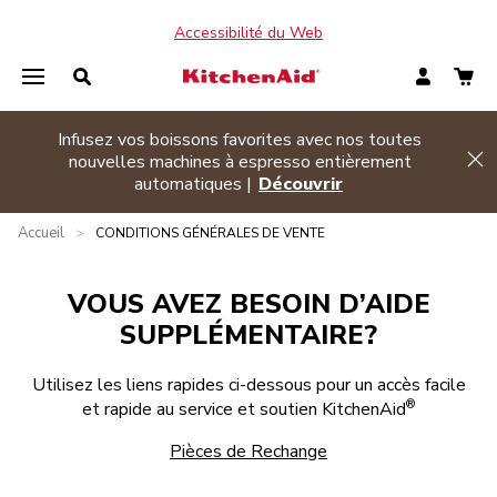
Accessibilité du Web
Infusez vos boissons favorites avec nos toutes
de banner
nouvelles machines à espresso entièrement
Hi
automatiques |
Découvrir
Accueil
>
CONDITIONS GÉNÉRALES DE VENTE
VOUS AVEZ BESOIN D’AIDE
SUPPLÉMENTAIRE?
Utilisez les liens rapides ci-dessous pour un accès facile
®
et rapide au service et soutien KitchenAid
Pièces de Rechange