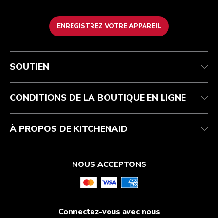
ENREGISTREZ VOTRE APPAREIL
Service après-vente
Conditions d’utilisation
La marque
Suivez votre commande
Expédition et livraison
International
SOUTIEN
Contactez-nous
Retours et remboursements
Affiliation
Réparation autorisée
Aide relative au produit
FAQ
Manuels
Résidents du Québec
CONDITIONS DE LA BOUTIQUE EN LIGNE
À PROPOS DE KITCHENAID
NOUS ACCEPTONS
Connectez-vous avec nous