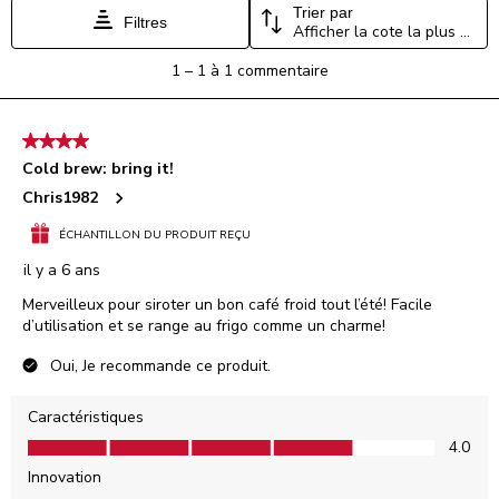
ouvrira
ouvrira
ouvrira
ouvrira
ouvrira
Trier par
Filtres
Afficher la cote la plus élevée à la plus faible
le
le
le
le
le
formulaire
formulaire
formulaire
formulaire
formulaire
1
1
–
1 à 1
commentaire
de
de
de
de
de
à
soumission.
soumission.
soumission.
soumission.
soumission.
1
à
4 étoile(s) sur 5.
1
Cold brew: bring it!
commentaire.
Chris1982
ÉCHANTILLON DU PRODUIT REÇU
il y a 6 ans
Merveilleux pour siroter un bon café froid tout l’été! Facile
d’utilisation et se range au frigo comme un charme!
Oui, Je recommande ce produit.
Caractéristiques
Caractéristiques, 4.0 sur 5
4.0
Innovation