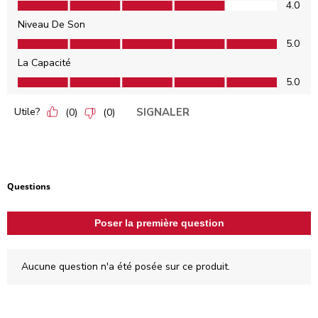
Innovation, 4.0 sur 5
4.0
Niveau De Son
Niveau De Son, 5.0 sur 5
5.0
La Capacité
La Capacité, 5.0 sur 5
5.0
Utile?
SIGNALER
(
0
)
(
0
)
Aucune question n'a été posée sur ce produit.
Questions
Poser la première question
Aucune question n'a été posée sur ce produit.