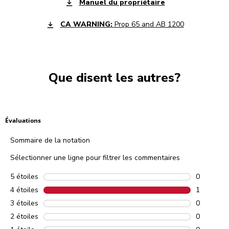
Manuel du propriétaire
CA WARNING:
Prop 65 and AB 1200
Que disent les autres?
Évaluations
Sommaire de la notation
Sélectionner une ligne pour filtrer les commentaires
5 étoiles
étoiles
0
0 comment
4 étoiles
étoiles
1
1 comment
3 étoiles
étoiles
0
0 comment
2 étoiles
étoiles
0
0 comment