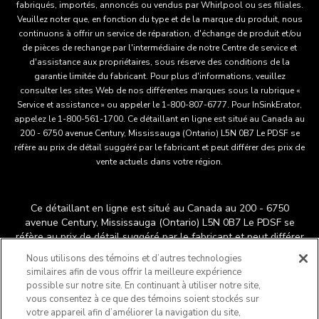
fabriqués, importés, annoncés ou vendus par Whirlpool ou ses filiales.
Veuillez noter que, en fonction du type et de la marque du produit, nous
continuons à offrir un service de réparation, d'échange de produit et/ou
de pièces de rechange par l'intermédiaire de notre Centre de service et
d'assistance aux propriétaires, sous réserve des conditions de la
garantie limitée du fabricant. Pour plus d'informations, veuillez
consulter les sites Web de nos différentes marques sous la rubrique «
Service et assistance » ou appeler le 1-800-807-6777. Pour InSinkErator,
appelez le 1-800-561-1700. Ce détaillant en ligne est situé au Canada au
200 - 6750 avenue Century, Mississauga (Ontario) L5N 0B7 Le PDSF se
réfère au prix de détail suggéré par le fabricant et peut différer des prix de
vente actuels dans votre région.
Ce détaillant en ligne est situé au Canada au 200 - 6750
avenue Century, Mississauga (Ontario) L5N 0B7 Le PDSF se
réfère au prix de détail suggéré par le fabricant et peut différer
®
™
des prix de vente actuels dans votre région.
/
© 2025
Nous utilisons des témoins et d’autres technologies
KitchenAid. Tous droits réservés. Utilisée sous licence au
similaires afin de vous offrir la meilleure expérience
Canada. La forme du batteur sur socle est une marque déposée
possible sur notre site. En continuant à utiliser notre site,
aux États-Unis et ailleurs au monde.
vous consentez à ce que des témoins soient stockés sur
Ne vendez pas mes renseignements personnels
votre appareil afin d’améliorer la navigation du site,