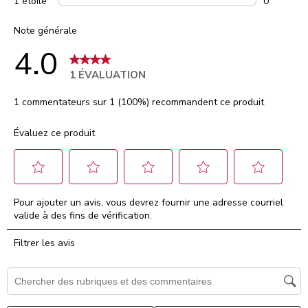
1 étoile
étoiles
0
0 comment
Note générale
4.0
1 ÉVALUATION
1 commentateurs sur 1 (100%) recommandent ce produit
Évaluez ce produit
Sélectionnez
Sélectionnez
Sélectionnez
Sélectionnez
Sélectionnez
Pour ajouter un avis, vous devrez fournir une adresse courriel
pour
pour
pour
pour
pour
valide à des fins de vérification.
évaluer
évaluer
évaluer
évaluer
évaluer
l'article
l'article
l'article
l'article
l'article
Filtrer les avis
à
à
à
à
à
1
2
3
4
5
étoile.
étoiles.
étoiles.
étoiles.
étoiles.
Zone de recherche de sujet et d'avis
Cette
Cette
Cette
Cette
Cette
action
action
action
action
action