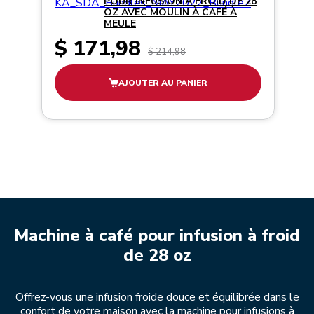
POUR INFUSION À FROID DE 28
OZ AVEC MOULIN À CAFÉ À
MEULE
$ 171,98
$ 214,98
AJOUTER AU PANIER
Machine à café pour infusion à froid
de 28 oz
Offrez-vous une infusion froide douce et équilibrée dans le
confort de votre maison avec la machine pour infusions à