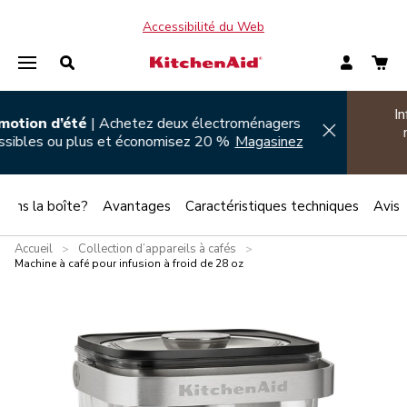
Accessibilité du Web
Promotion d’été
| Achetez deux électroménagers
Hi
admissibles ou plus et économisez 20 %
Magasinez
 dans la boîte?
Avantages
Caractéristiques techniques
Avis
Accueil
Collection d’appareils à cafés
>
>
Machine à café pour infusion à froid de 28 oz