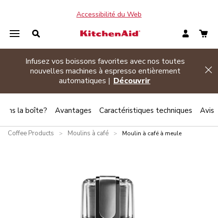
Accessibilité du Web
Promotion d’été
| Achetez deux électroménagers
Hi
admissibles ou plus et économisez 20 %
Magasinez
 dans la boîte?
Avantages
Caractéristiques techniques
Avis
Coffee Products
Moulins à café
>
>
Moulin à café à meule