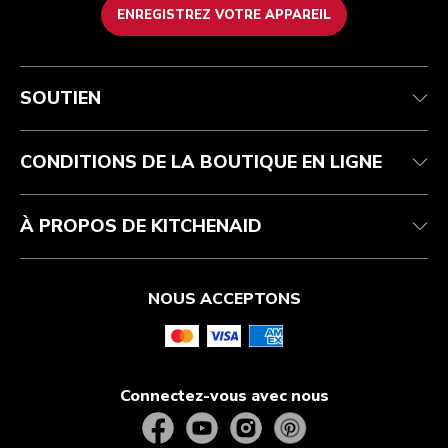
ENREGISTREZ VOTRE APPAREIL
Service après-vente
Conditions d’utilisation
La marque
Suivez votre commande
Expédition et livraison
International
SOUTIEN
Contactez-nous
Retours et remboursements
Affiliation
Réparation autorisée
Aide relative au produit
FAQ
Manuels
Résidents du Québec
CONDITIONS DE LA BOUTIQUE EN LIGNE
À PROPOS DE KITCHENAID
NOUS ACCEPTONS
Connectez-vous avec nous