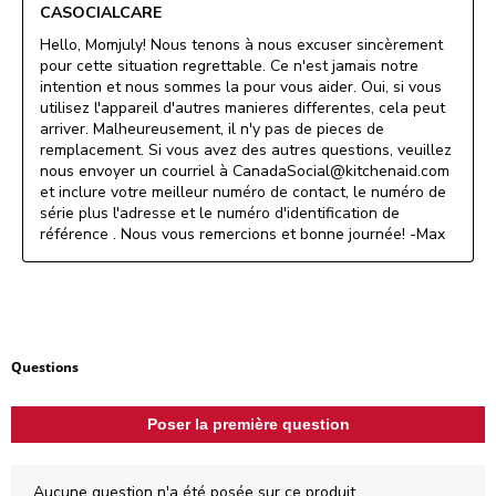
CASOCIALCARE
Hello, Momjuly! Nous tenons à nous excuser sincèrement 
pour cette situation regrettable. Ce n'est jamais notre 
intention et nous sommes la pour vous aider. Oui, si vous 
utilisez l'appareil d'autres manieres differentes, cela peut 
arriver. Malheureusement, il n'y pas de pieces de 
remplacement. Si vous avez des autres questions, veuillez 
nous envoyer un courriel à CanadaSocial@kitchenaid.com 
et inclure votre meilleur numéro de contact, le numéro de 
série plus l'adresse et le numéro d'identification de 
référence . Nous vous remercions et bonne journée! -Max
Aucune question n'a été posée sur ce produit.
Questions
Poser la première question
Aucune question n'a été posée sur ce produit.