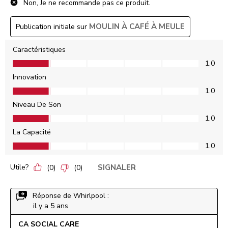
Non, Je ne recommande pas ce produit.
MOULIN À CAFÉ À MEULE
Publication initiale sur
Caractéristiques
Caractéristiques, 1.0 sur 5
1.0
Innovation
Innovation, 1.0 sur 5
1.0
Niveau De Son
Niveau De Son, 1.0 sur 5
1.0
La Capacité
La Capacité, 1.0 sur 5
1.0
Utile?
SIGNALER
(
0
)
(
0
)
Réponse de Whirlpool :
il y a 5 ans
CA SOCIAL CARE