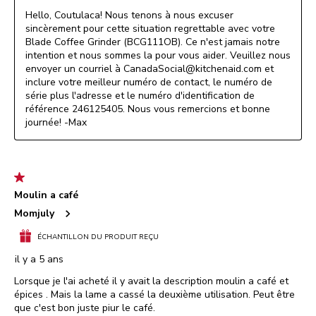
Hello, Coutulaca! Nous tenons à nous excuser 
sincèrement pour cette situation regrettable avec votre 
Blade Coffee Grinder (BCG111OB). Ce n'est jamais notre 
intention et nous sommes la pour vous aider. Veuillez nous 
envoyer un courriel à CanadaSocial@kitchenaid.com et 
inclure votre meilleur numéro de contact, le numéro de 
série plus l'adresse et le numéro d'identification de 
référence 246125405. Nous vous remercions et bonne 
journée! -Max
1 étoile(s) sur 5.
Moulin a café
Momjuly
ÉCHANTILLON DU PRODUIT REÇU
il y a 5 ans
Lorsque je l'ai acheté il y avait la description moulin a café et
épices . Mais la lame a cassé la deuxième utilisation. Peut être
que c'est bon juste piur le café.