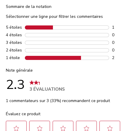
Sommaire de la notation
Sélectionner une ligne pour filtrer les commentaires
5 étoiles
étoiles
1
1 comment
4 étoiles
étoiles
0
0 comment
3 étoiles
étoiles
0
0 comment
2 étoiles
étoiles
0
0 comment
1 étoile
étoiles
2
2 comment
Note générale
2.3
3 ÉVALUATIONS
1 commentateurs sur 3 (33%) recommandent ce produit
Évaluez ce produit