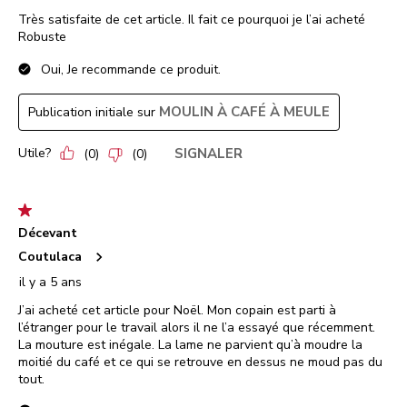
Très satisfaite de cet article. Il fait ce pourquoi je l’ai acheté
Robuste
Oui, Je recommande ce produit.
MOULIN À CAFÉ À MEULE
Publication initiale sur
Utile?
SIGNALER
(
0
)
(
0
)
1 étoile(s) sur 5.
Décevant
Coutulaca
il y a 5 ans
J’ai acheté cet article pour Noël. Mon copain est parti à
l’étranger pour le travail alors il ne l’a essayé que récemment.
La mouture est inégale. La lame ne parvient qu’à moudre la
moitié du café et ce qui se retrouve en dessus ne moud pas du
tout.