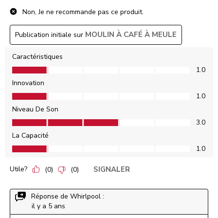
Non, Je ne recommande pas ce produit.
MOULIN À CAFÉ À MEULE
Publication initiale sur
Caractéristiques
Caractéristiques, 1.0 sur 5
1.0
Innovation
Innovation, 1.0 sur 5
1.0
Niveau De Son
Niveau De Son, 3.0 sur 5
3.0
La Capacité
La Capacité, 1.0 sur 5
1.0
Utile?
SIGNALER
(
0
)
(
0
)
Réponse de Whirlpool :
il y a 5 ans