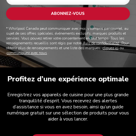
ABONNEZ-VOUS
* Whirlpool Canada peut communiquer avec moi, y compris par courriel, au
sujet de ses offres spéciales, événements exclusifs, marques produits et
services. Vous pouvez retirer votre consentement en tout temps. Tous les
renseignements recueillis sont régis par notre
Avis de confidentialité
. Pour
obtenir plus de renseignements et une liste des marques,
cliquez ici
ou
communiquez avec nous
.
Profitez d’une expérience optimale
Enregistrez vos appareils de cuisine pour une plus grande
tranquillité d’esprit. Vous recevrez des alertes
d’assistance si vous en avez besoin, ainsi qu’un guide
numérique gratuit sur une sélection de produits pour vous
aider à vous lancer.