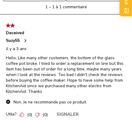
formulaire
formulaire
formulaire
formulaire
formulaire
1
1
–
1 à 1
commentaire
de
de
de
de
de
à
soumission.
soumission.
soumission.
soumission.
soumission.
1
à
2 étoile(s) sur 5.
1
Deceived
commentaire.
Suzy55
il y a 3 ans
Hello, Like many other customers, the bottom of the glass
coffee pot broke. I tried to order a replacement on line but this
item has been out of order for a long time, maybe many years
when I look at the reviews. Too bad I didn't check the reviews
before buying the coffee maker. Hope to have some help from
KitchenAid since we purchased many other electro from
KitchenAid. Thanks
Non, Je ne recommande pas ce produit.
Utile?
SIGNALER
(
0
)
(
0
)