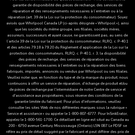
garantie de disponibilité des pièces de rechange, des services de
réparation et des renseignements nécessaires à l’entretien ou à la
réparation (art. 39 de la Loi sur la protection du consommateur). Soyez
avisés que Whirlpool Canada LP (ci-après désignée « Whirlpool »), ainsi
que les sociétés du même groupe, ses filiales, sociétés mères,
assureurs, successeurs et ayant cause, ne garantissent pas, au sens de
l’article 39 de la Loi sur la protection du consommateur, RLRQ, c. P-40.1
et des articles 79.18 à 79.20 du Règlement d’application de la Loi sur la
protection des consommateurs, RLRQ, c. P-40.1, r. 3, la disponibilité
des pièces de rechange, des services de réparation ou des
renseignements nécessaires à l’entretien ou à la réparation des biens
fabriqués, importés, annoncés ou vendus par Whirlpool ou ses filiales.
Veuillez noter que, en fonction du type et de la marque du produit, nous
continuons à offrir un service de réparation, d'échange de produit et/ou
de pièces de rechange par l'intermédiaire de notre Centre de service et
d'assistance aux propriétaires, sous réserve des conditions de la
garantie limitée du fabricant. Pour plus d'informations, veuillez
consulter les sites Web de nos différentes marques sous la rubrique «
Service et assistance » ou appeler le 1-800-807-6777. Pour InSinkErator,
appelez le 1-800-561-1700. Ce détaillant en ligne est situé au Canada au
200 - 6750 avenue Century, Mississauga (Ontario) L5N 0B7 Le PDSF se
réfère au prix de détail suggéré par le fabricant et peut différer des prix de