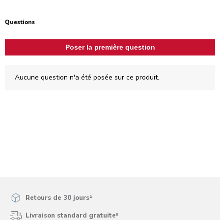
Aucune question n'a été posée sur ce produit.
Questions
Poser la première question
Aucune question n'a été posée sur ce produit.
Retours de 30 jours²
Livraison standard gratuite³