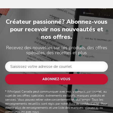
Créateur passionné? Abonnez-vous
pour recevoir nos nouveautés et
nos offres.
Recevez des nouvelles sur les produits, des offres
spéciales, des recettes et plus
ABONNEZ-VOUS
* Whirlpool Canada peut communiquer avec moi, y compris par courriel, au
sujet de ses offres spéciales, événements exclusifs, marques produits et
services. Vous pouvez retirer votre consentement en tout temps. Tous les
renseignements recueillis sont régis par notre
Avis de confidentialité
. Pour
obtenir plus de renseignements et une liste des marques,
cliquez ici
ou
communiquez avec nous
.