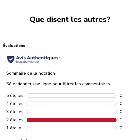
Que disent les autres?
Évaluations
Sommaire de la notation
Sélectionner une ligne pour filtrer les commentaires
5 étoiles
étoiles
0
0 comment
4 étoiles
étoiles
0
0 comment
3 étoiles
étoiles
0
0 comment
2 étoiles
étoiles
1
1 comment
1 étoile
étoiles
0
0 comment