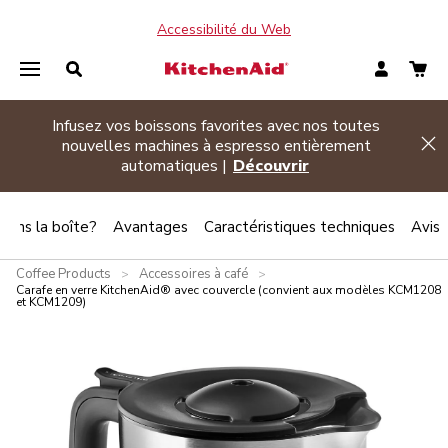
Accessibilité du Web
Infusez vos boissons favorites avec nos toutes
de banner
nouvelles machines à espresso entièrement
Hi
automatiques |
Découvrir
 dans la boîte?
Avantages
Caractéristiques techniques
Avis
Coffee Products
Accessoires à café
>
>
Carafe en verre KitchenAid® avec couvercle (convient aux modèles KCM1208
et KCM1209)