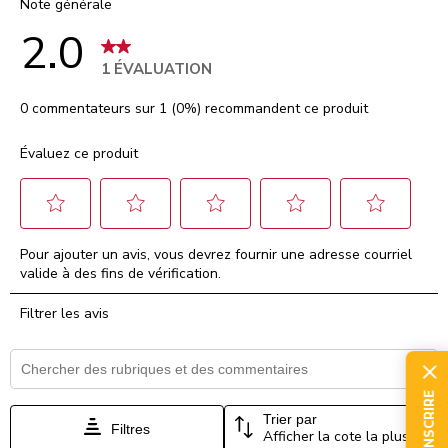
Note générale
2.0
1 ÉVALUATION
0 commentateurs sur 1 (0%) recommandent ce produit
Évaluez ce produit
Sélectionnez
Sélectionnez
Sélectionnez
Sélectionnez
Sélectionnez
Pour ajouter un avis, vous devrez fournir une adresse courriel
pour
pour
pour
pour
pour
valide à des fins de vérification.
évaluer
évaluer
évaluer
évaluer
évaluer
l'article
l'article
l'article
l'article
l'article
Filtrer les avis
à
à
à
à
à
1
2
3
4
5
étoile.
étoiles.
étoiles.
étoiles.
étoiles.
Zone de recherche de sujet et d'avis
Cette
Cette
Cette
Cette
Cette
action
action
action
action
action
S'INSCRIRE
ouvrira
ouvrira
ouvrira
ouvrira
ouvrira
Trier par
Filtres
Afficher la cote la plus élevée à la plus faible
le
le
le
le
le