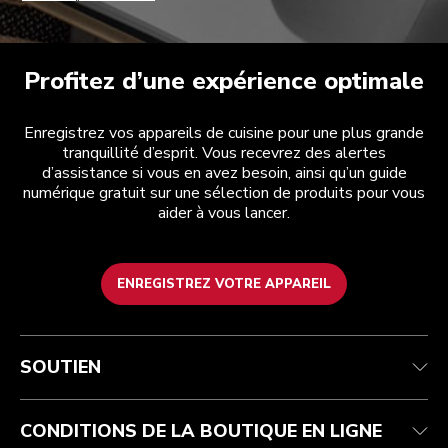
Profitez d’une expérience optimale
Enregistrez vos appareils de cuisine pour une plus grande
tranquillité d’esprit. Vous recevrez des alertes
d’assistance si vous en avez besoin, ainsi qu’un guide
numérique gratuit sur une sélection de produits pour vous
aider à vous lancer.
ENREGISTREZ VOTRE APPAREIL
Service après-vente
Conditions d’utilisation
La marque
Suivez votre commande
Expédition et livraison
International
SOUTIEN
Contactez-nous
Retours et remboursements
Affiliation
Réparation autorisée
Aide relative au produit
FAQ
Manuels
Résidents du Québec
CONDITIONS DE LA BOUTIQUE EN LIGNE