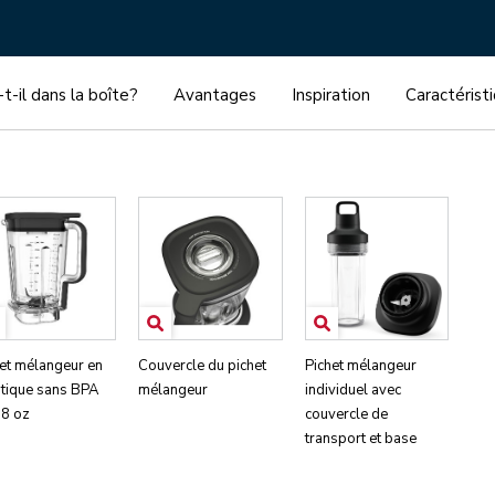
-t-il dans la boîte?
Avantages
Inspiration
Caractérist
het mélangeur en
Couvercle du pichet
Pichet mélangeur
stique sans BPA
mélangeur
individuel avec
68 oz
couvercle de
transport et base