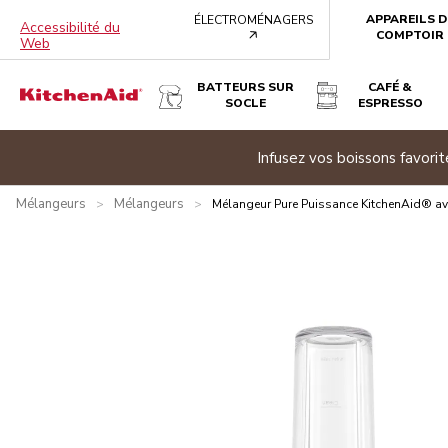
APPAREILS D
ÉLECTROMÉNAGERS
Accessibilité du
arrow
COMPTOIR
Web
BATTEURS SUR
CAFÉ &
SOCLE
ESPRESSO
MÉLANGEUR PURE PUISSANCE KITCHENAID® AVEC PICHET
Promotion d’été
|
Présentation
Qu’y a-t-il dans la boîte?
Avantages
Inspi
Mélangeurs
Mélangeurs
>
>
Mélangeur Pure Puissance KitchenAid® ave