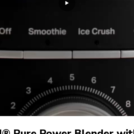
d® Pure Power Blender wit