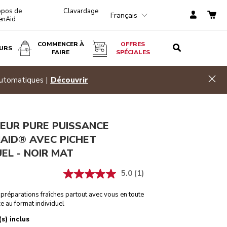
opos de
Clavardage
Français
enAid
COMMENCER À
OFFRES
URS
FAIRE
SPÉCIALES
Noir mat
AJOUTER AU PANIER
$ 149,99
Hid
ez 20 %
Magasinez
EUR PURE PUISSANCE
AID® AVEC PICHET
UEL - NOIR MAT
5.0
(1)
préparations fraîches partout avec vous en toute
ce au format individuel
s) inclus