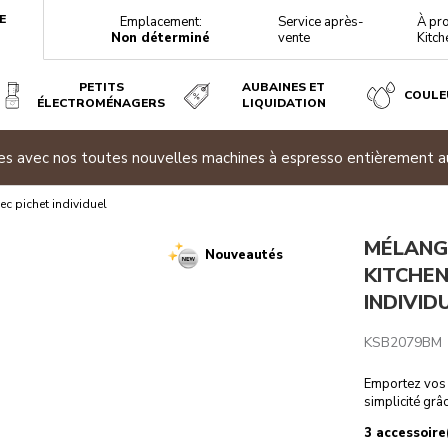
E
Emplacement:
Service après-
À pr
Non déterminé
vente
Kitch
PETITS
AUBAINES ET
COULE
ÉLECTROMÉNAGERS
LIQUIDATION
 INDIVIDUEL - NOIR MAT
 Achetez deux électroménagers admissibles ou plus et économis
ration
Caractéristiques techniques
Avis
c pichet individuel
MÉLANG
Nouveautés
KITCHEN
INDIVID
KSB2079BM
Emportez vos 
simplicité grâ
3 accessoire(