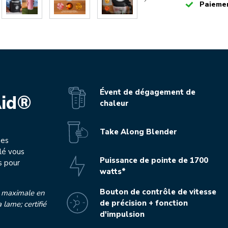
Checked
Paiemen
Évent de dégagement de
Aid®
chaleur
Take Along Blender
mes
lé vous
Puissance de pointe de 1700
s pour
watts*
Bouton de contrôle de vitesse
e maximale en
de précision + fonction
 lame; certifié
d'impulsion