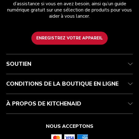
d’assistance si vous en avez besoin, ainsi qu’un guide
numérique gratuit sur une sélection de produits pour vous
aider à vous lancer.
ENREGISTREZ VOTRE APPAREIL
Service après-vente
Conditions d’utilisation
La marque
Suivez votre commande
Expédition et livraison
International
SOUTIEN
Contactez-nous
Retours et remboursements
Affiliation
Réparation autorisée
Aide relative au produit
FAQ
Manuels
Résidents du Québec
CONDITIONS DE LA BOUTIQUE EN LIGNE
À PROPOS DE KITCHENAID
NOUS ACCEPTONS