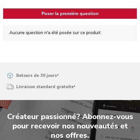
étoile.
étoiles.
étoiles.
étoiles.
étoiles.
Cette
Cette
Cette
Cette
Cette
Poser la première question
action
action
action
action
action
ouvrira
ouvrira
ouvrira
ouvrira
ouvrira
le
le
le
le
le
Aucune question n'a été posée sur ce produit.
formulaire
formulaire
formulaire
formulaire
formulaire
de
de
de
de
de
soumission.
soumission.
soumission.
soumission.
soumission.
Retours de 30 jours²
Livraison standard gratuite³
Créateur passionné? Abonnez-vous
pour recevoir nos nouveautés et
nos offres.