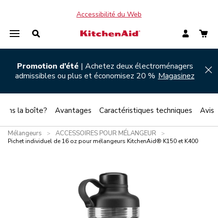
Accessibilité du Web
Promotion d’été
| Achetez deux électroménagers
Hi
admissibles ou plus et économisez 20 %
Magasinez
 dans la boîte?
Avantages
Caractéristiques techniques
Avis
Mélangeurs
ACCESSOIRES POUR MÉLANGEUR
>
>
Pichet individuel de 16 oz pour mélangeurs KitchenAid® K150 et K400