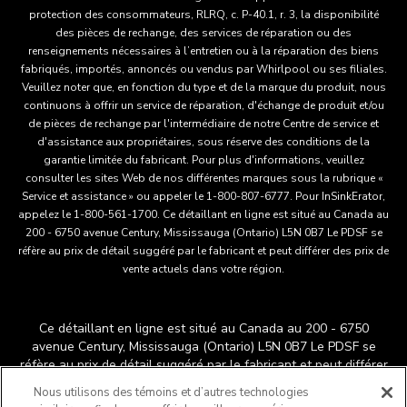
protection des consommateurs, RLRQ, c. P-40.1, r. 3, la disponibilité
des pièces de rechange, des services de réparation ou des
renseignements nécessaires à l’entretien ou à la réparation des biens
fabriqués, importés, annoncés ou vendus par Whirlpool ou ses filiales.
Veuillez noter que, en fonction du type et de la marque du produit, nous
continuons à offrir un service de réparation, d'échange de produit et/ou
de pièces de rechange par l'intermédiaire de notre Centre de service et
d'assistance aux propriétaires, sous réserve des conditions de la
garantie limitée du fabricant. Pour plus d'informations, veuillez
consulter les sites Web de nos différentes marques sous la rubrique «
Service et assistance » ou appeler le 1-800-807-6777. Pour InSinkErator,
appelez le 1-800-561-1700. Ce détaillant en ligne est situé au Canada au
200 - 6750 avenue Century, Mississauga (Ontario) L5N 0B7 Le PDSF se
réfère au prix de détail suggéré par le fabricant et peut différer des prix de
vente actuels dans votre région.
Ce détaillant en ligne est situé au Canada au 200 - 6750
avenue Century, Mississauga (Ontario) L5N 0B7 Le PDSF se
réfère au prix de détail suggéré par le fabricant et peut différer
®
™
des prix de vente actuels dans votre région.
/
© 2025
Nous utilisons des témoins et d’autres technologies
KitchenAid. Tous droits réservés. Utilisée sous licence au