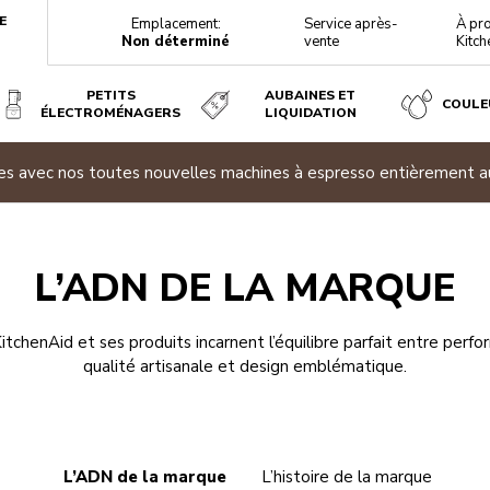
E
Emplacement:
Service après-
À pr
Non déterminé
vente
Kitch
PETITS
AUBAINES ET
COULE
ÉLECTROMÉNAGERS
LIQUIDATION
ites avec nos toutes nouvelles machines à espresso entièrement 
L’ADN DE LA MARQUE
KitchenAid et ses produits incarnent l’équilibre parfait entre perf
qualité artisanale et design emblématique.
L’ADN de la marque
L’histoire de la marque