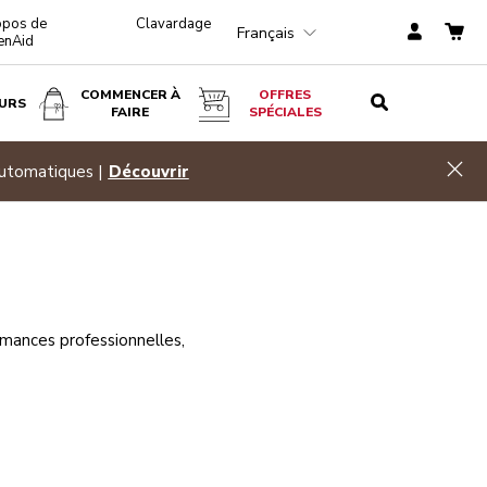
opos de
Clavardage
Français
enAid
COMMENCER À
OFFRES
URS
FAIRE
SPÉCIALES
Hid
automatiques |
Découvrir
ormances professionnelles,