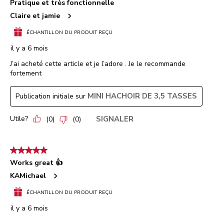
Pratique et très fonctionnelle
Claire et jamie
ÉCHANTILLON DU PRODUIT REÇU
il y a 6 mois
J’ai acheté cette article et je l’adore . Je le recommande
fortement
MINI HACHOIR DE 3,5 TASSES
Publication initiale sur
Utile?
SIGNALER
(
0
)
(
0
)
5 étoile(s) sur 5.
Works great 👍
KAMichael
ÉCHANTILLON DU PRODUIT REÇU
il y a 6 mois