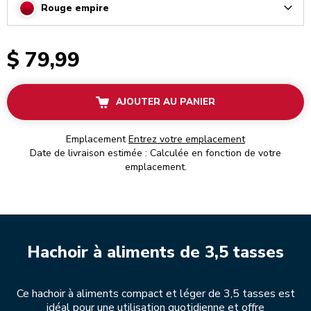
Rouge empire
Arrow
$ 79,99
AJOUTER AU PANIER
Emplacement
Entrez votre emplacement
Date de livraison estimée : Calculée en fonction de votre
emplacement.
Hachoir à aliments de 3,5 tasses
Ce hachoir à aliments compact et léger de 3,5 tasses est
idéal pour une utilisation quotidienne et offre