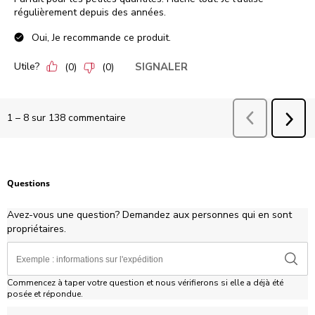
régulièrement depuis des années.
Oui, Je recommande ce produit.
Utile?
SIGNALER
(
0
)
(
0
)
Précédent
comm
1
–
8 sur 138
commentaire
SUI
COM
Questions
Avez-vous une question? Demandez aux personnes qui en sont
propriétaires.
Commencez à taper votre question et nous vérifierons si elle a déjà été
posée et répondue.