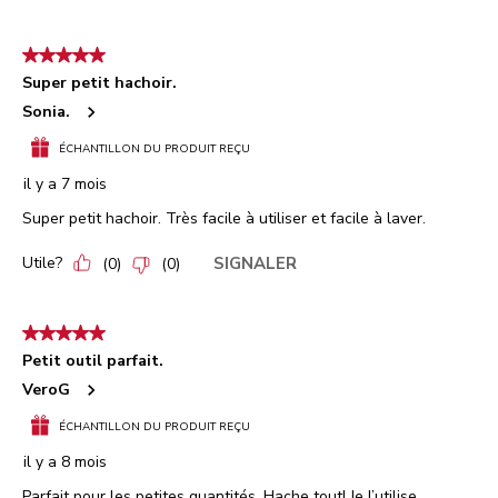
5 étoile(s) sur 5.
Super petit hachoir.
Sonia.
ÉCHANTILLON DU PRODUIT REÇU
il y a 7 mois
Super petit hachoir. Très facile à utiliser et facile à laver.
Utile?
SIGNALER
(
0
)
(
0
)
5 étoile(s) sur 5.
Petit outil parfait.
VeroG
ÉCHANTILLON DU PRODUIT REÇU
il y a 8 mois
Parfait pour les petites quantités. Hache tout! Je l’utilise