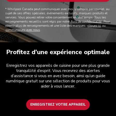
* Whirlpool Canada peut communiquer avec moi, y compris par courriel, au
sujet de ses offres spéciales, événements exclusifs, marques produits et
services. Vous pouvez retirer votre consentement en tout temps. Tous les
renseignements recueillis sont régis par notre
Avis de confidentialité
. Pour
obtenir plus de renseignements et une liste des marques,
cliquez ici
ou
communiquez avec nous
.
Profitez d’une expérience optimale
Enregistrez vos appareils de cuisine pour une plus grande
tranquillité d’esprit. Vous recevrez des alertes
d’assistance si vous en avez besoin, ainsi qu’un guide
numérique gratuit sur une sélection de produits pour vous
aider à vous lancer.
ENREGISTREZ VOTRE APPAREIL