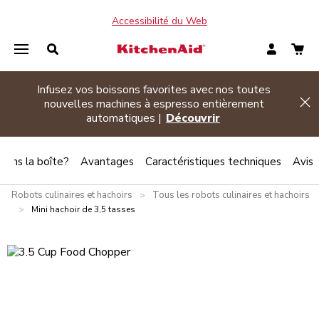
Accessibilité du Web
Promotion d’été
| Achetez deux électroménagers
Hi
admissibles ou plus et économisez 20 %
Magasinez
 dans la boîte?
Avantages
Caractéristiques techniques
Avis
Robots culinaires et hachoirs
Tous les robots culinaires et hachoirs
>
>
Mini hachoir de 3,5 tasses