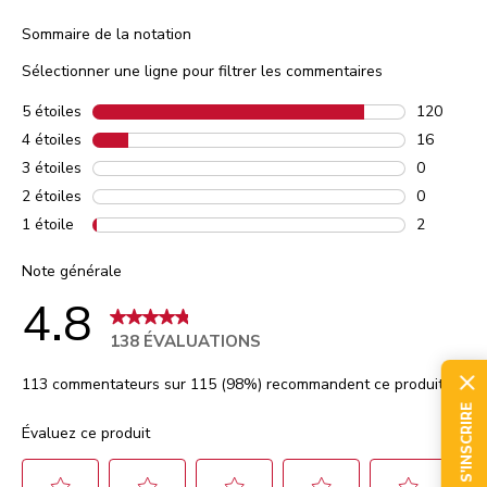
Sommaire de la notation
Sélectionner une ligne pour filtrer les commentaires
5 étoiles
étoiles
120
120 comme
4 étoiles
étoiles
16
16 commen
3 étoiles
étoiles
0
0 comment
2 étoiles
étoiles
0
0 comment
1 étoile
étoiles
2
2 comment
Note générale
4.8
138 ÉVALUATIONS
113 commentateurs sur 115 (98%) recommandent ce produit
S'INSCRIRE
Évaluez ce produit