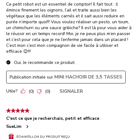
Ce petit robot est un essentiel de comptoir! Il fait tout : il
émince finement les oignons, l’ail et traite aussi bien les
végétaux que les éléments carnés et il sait aussi reduire en
purée n’importe quoi!!! Vous voulez réaliser un pesto, un toum,
un chimichurri ou une sauce gribiche? Il est là pour vous aider à
le réussir en un temps record! Moi, je ne peux plus m’en passer
et c’est pour cela que je ne l’enferme jamais dans un placard !
C’est mon c’est mon compagnon de vie facile à utiliser et
efficace 😉!!!
Oui, Je recommande ce produit.
MINI HACHOIR DE 3,5 TASSES
Publication initiale sur
Utile?
SIGNALER
(
0
)
(
0
)
5 étoile(s) sur 5.
C'est ce que je recherchais, petit et efficace
SueLim
ÉCHANTILLON DU PRODUIT REÇU