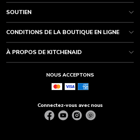
Service après-vente
Conditions d’utilisation
La marque
Suivez votre commande
Expédition et livraison
International
SOUTIEN
Contactez-nous
Retours et remboursements
Affiliation
Réparation autorisée
Aide relative au produit
FAQ
Manuels
Résidents du Québec
CONDITIONS DE LA BOUTIQUE EN LIGNE
À PROPOS DE KITCHENAID
NOUS ACCEPTONS
Connectez-vous avec nous