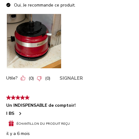
Oui, Je recommande ce produit.
Utile?
SIGNALER
(
0
)
(
0
)
5 étoile(s) sur 5.
Un INDISPENSABLE de comptoir!
I BS
ÉCHANTILLON DU PRODUIT REÇU
il y a 6 mois