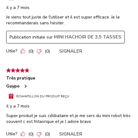
il y a 7 mois
Je viens tout juste de l'utiliser et il est super efficace. Je le
recommanderais sans hésiter.
MINI HACHOIR DE 3,5 TASSES
Publication initiale sur
Utile?
SIGNALER
(
0
)
(
0
)
5 étoile(s) sur 5.
Très pratique
Guypo
ÉCHANTILLON DU PRODUIT REÇU
il y a 7 mois
Super produit je suis célibataire et je me sers du mini robot très
souvent c est fntasrique et je l adore bravo
Utile?
SIGNALER
(
0
)
(
0
)