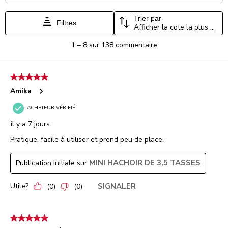
Trier par
Filtres
Afficher la cote la plus élevée à la plus faible
1
1
–
8 sur 138
commentaire
à
8
sur
5 étoile(s) sur 5.
138
commentaire.
Amika
ACHETEUR VÉRIFIÉ
il y a 7 jours
Pratique, facile à utiliser et prend peu de place.
MINI HACHOIR DE 3,5 TASSES
Publication initiale sur
Utile?
SIGNALER
(
0
)
(
0
)
5 étoile(s) sur 5.