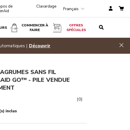
opos de
Clavardage
Français
enAid
COMMENCER À
OFFRES
URS
FAIRE
SPÉCIALES
$ 89,99
AJOUTER AU PANIER
Hid
automatiques |
Découvrir
-AGRUMES SANS FIL
AID GO™ - PILE VENDUE
MENT
(0)
s) inclus