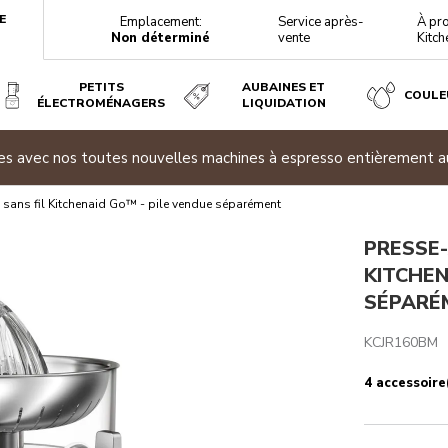
E
Emplacement:
Service après-
À pr
Non déterminé
vente
Kitch
PETITS
AUBAINES ET
COULE
ÉLECTROMÉNAGERS
LIQUIDATION
ENDUE SÉPARÉMENT
ites avec nos toutes nouvelles machines à espresso entièrement 
téristiques techniques
Avis
sans fil Kitchenaid Go™ - pile vendue séparément
PRESSE
KITCHEN
SÉPARÉ
KCJR160BM
4 accessoire(