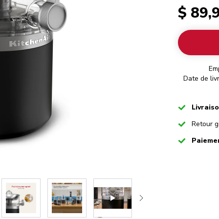
$ 89,
Em
Date de liv
Checked
Livrais
Checked
Retour g
Checked
Paiemen