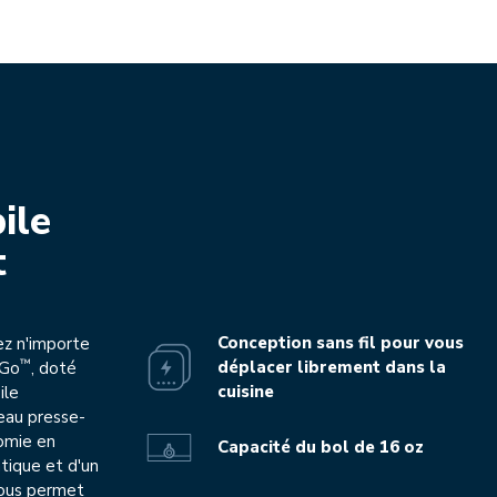
Play the video-mp4
ile
t
Conception sans fil pour vous
ez n'importe
™
déplacer librement dans la
 Go
, doté
cuisine
ile
eau presse-
nomie en
Capacité du bol de 16 oz
atique et d'un
vous permet