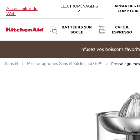
APPAREILS D
ÉLECTROMÉNAGERS
Accessibilité du
arrow
COMPTOIR
Web
BATTEURS SUR
CAFÉ &
SOCLE
ESPRESSO
PRESSE-AGRUMES SANS FIL KITCHENAID GO™ - PILE V
e banner
Infusez vos boissons favor
Présentation
Qu’y a-t-il dans la boîte?
Avantages
Carac
Sans fil
Presse-agrumes Sans fil Kitchenaid Go™
>
>
Presse-agrumes 