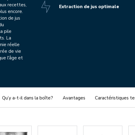
aux recettes,
Extraction de jus optimale
plus encore.
ion de jus
du
a pile
ts. La
mie réelle
urée de vie
que l'âge et
Qu’y a-t-il dans la boîte?
Avantages
Caractéristiques t