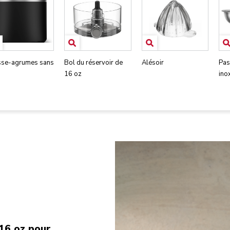
sse-agrumes sans
Bol du réservoir de
Alésoir
Pas
16 oz
ino
 16 oz pour