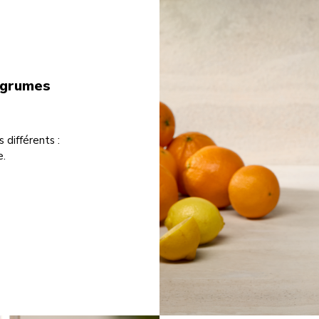
'agrumes
 différents :
e.