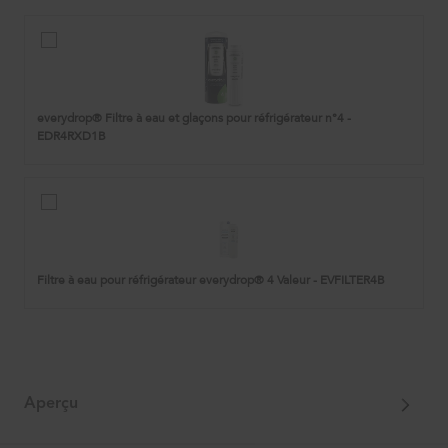
everydrop®
Filtre
à
eau
et
everydrop® Filtre à eau et glaçons pour réfrigérateur n°4 -
glaçons
EDR4RXD1B
pour
réfrigérateur
n°4
-
Filtre
EDR4RXD1B
à
eau
pour
réfrigérateur
Filtre à eau pour réfrigérateur everydrop® 4 Valeur - EVFILTER4B
everydrop®
4
Valeur
-
EVFILTER4B
Aperçu