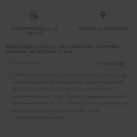
to
the
compare
list,
you
can
ENREGISTREMENT D'UN
TROUVER UN MARCHAND
find
PRODUIT
it
at
RECEVEZ DES NOUVELLES SUR LES PRODUITS, DES OFFRES
the
SPÉCIALES, DES RECETTES ET PLUS
end
of
S'INSCRIRE
this
page
* Whirlpool Canada peut communiquer avec moi, y compris par
courriel, au sujet de ses offres spéciales, événements exclusifs,
marques produits et services. Vous pouvez retirer votre
consentement en tout temps. Tous les renseignements recueillis
sont régis par notre
Avis de confidentialité
. Pour obtenir plus de
renseignements et une liste des marques,
cliquez
ici
ou
communiquez avec nous
.