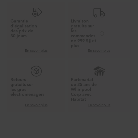
Garantie
Livraison
d'égalisation
gratuite sur
des prix de
les
30 jours
commandes
de 999 $§ et
plus
En savoir plus
En savoir plus
Retours
Partenariat
gratuits sur
de 25 ans de
les gros
Whirlpool
électroménagers
Corp avec
Habitat
En savoir plus
En savoir plus
Item
added