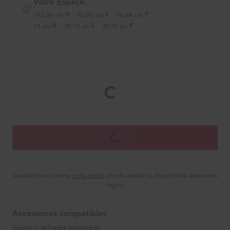
Votre Espace.
182.88
cm
90.80
cm
76.84
cm
H
L
P
72
po
35.75
po
30.25
po
H
L
P
Veuillez fournir votre
code postal
afin de vérifier la disponibilité dans votre
région.
Accessoires compatibles
Souvent achetés ensemble